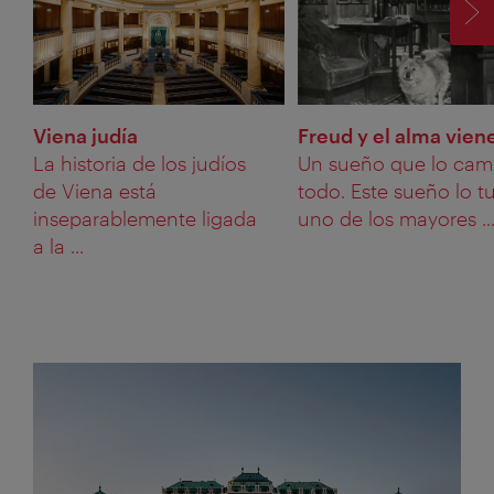
SI
Viena judía
Freud y el alma vien
La historia de los judíos
Un sueño que lo cam
de Viena está
todo. Este sueño lo t
inseparablemente ligada
uno de los mayores ..
a la ...