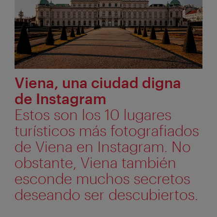
Viena, una ciudad digna
de Instagram
Estos son los 10 lugares
turísticos más fotografiados
de Viena en Instagram. No
obstante, Viena también
esconde muchos secretos
deseando ser descubiertos.