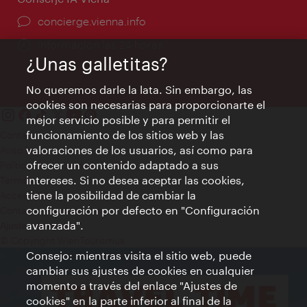
concierge.vienna.info
Información las 24 horas
¿Unas galletitas?
No queremos darle la lata. Sin embargo, las
cookies son necesarias para proporcionarte el
mejor servicio posible y para permitir el
funcionamiento de los sitios web y las
Contacto
valoraciones de los usuarios, así como para
Aviso legal
ofrecer un contenido adaptado a sus
Política de privacidad de datos
intereses. Si no desea aceptar las cookies,
Terms of Use
tiene la posibilidad de cambiar la
Accesibilidad
configuración por defecto en "Configuración
Contacto para la prensa
avanzada".
Ajustes de cookie
© Copyright WienTourismus
Consejo: mientras visita el sitio web, puede
cambiar sus ajustes de cookies en cualquier
momento a través del enlace "Ajustes de
cookies" en la parte inferior al final de la