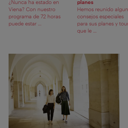
¿Nunca ha estado en
planes
Viena? Con nuestro
Hemos reunido algu
programa de 72 horas
consejos especiales
puede estar ...
para sus planes y tou
que le ...