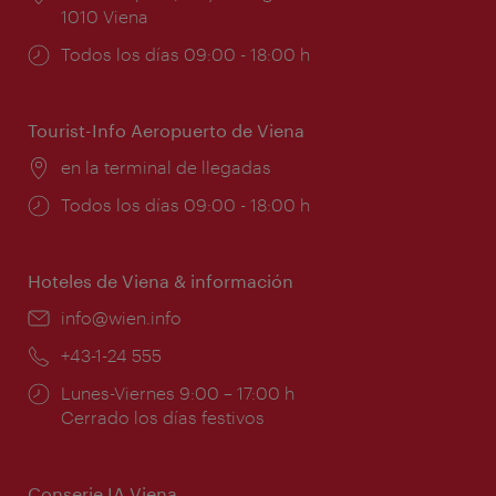
1010 Viena
Horarios
Todos los días 09:00 - 18:00 h
de
apertura:
Tourist-Info Aeropuerto de Viena
Lugar:
en la terminal de llegadas
Horarios
Todos los días 09:00 - 18:00 h
de
apertura:
Hoteles de Viena & información
e-
info@wien.info
mail:
Teléfono:
+43-1-24 555
Horarios
Lunes-Viernes 9:00 – 17:00 h
de
Cerrado los días festivos
apertura:
Conserje IA Viena