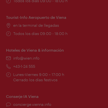
Horarios
Todos los días 09:00 - 18:00 h
de
apertura:
Tourist-Info Aeropuerto de Viena
Lugar:
en la terminal de llegadas
Horarios
Todos los días 09:00 - 18:00 h
de
apertura:
Hoteles de Viena & información
e-
info@wien.info
mail:
Teléfono:
+43-1-24 555
Horarios
Lunes-Viernes 9:00 – 17:00 h
de
Cerrado los días festivos
apertura:
Conserje IA Viena
concierge.vienna.info