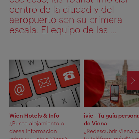
centro de la ciudad y del
aeropuerto son su primera
escala. El equipo de las ...
SI
Wien Hotels & Info
ivie - Tu guía persona
¿Busca alojamiento o
de Viena
desea información
¿Redescubrir Viena 
sobre su viaje a Viena?
tu teléfono móvil? ivie