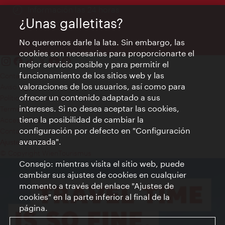
Información las 24 horas
¿Unas galletitas?
No queremos darle la lata. Sin embargo, las
cookies son necesarias para proporcionarte el
mejor servicio posible y para permitir el
funcionamiento de los sitios web y las
Contacto
valoraciones de los usuarios, así como para
Aviso legal
ofrecer un contenido adaptado a sus
Política de privacidad de datos
intereses. Si no desea aceptar las cookies,
Terms of Use
tiene la posibilidad de cambiar la
Accesibilidad
configuración por defecto en "Configuración
Contacto para la prensa
avanzada".
Ajustes de cookie
© Copyright WienTourismus
Consejo: mientras visita el sitio web, puede
cambiar sus ajustes de cookies en cualquier
momento a través del enlace "Ajustes de
cookies" en la parte inferior al final de la
página.