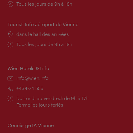
Horaires
Tous les jours de 9h à 18h
d'ouverture:
Tourist-Info aéroport de Vienne
Lieu:
dans le hall des arrivées
Horaires
Tous les jours de 9h à 18h
d'ouverture:
Wien Hotels & Info
E-
info@wien.info
mail:
Téléphone:
+43-1-24 555
Horaires
Du Lundi au Vendredi de 9h à 17h
d'ouverture:
Fermé les jours fériés
Concierge IA Vienne