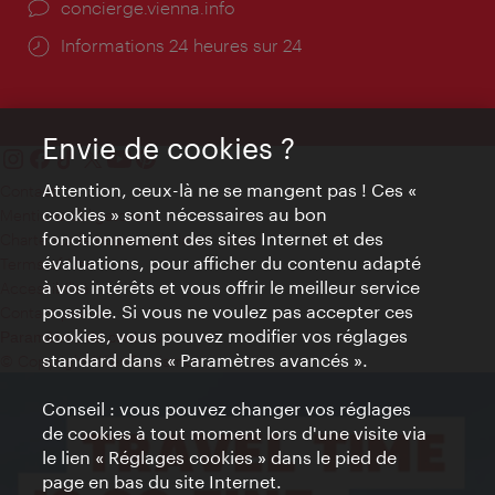
Ort:
concierge.vienna.info
Öffnungszeiten:
Informations 24 heures sur 24
Envie de cookies ?
Attention, ceux-là ne se mangent pas ! Ces «
Contact
cookies » sont nécessaires au bon
Mentions obligatoires
fonctionnement des sites Internet et des
Charte sur le respect de la vie privée
évaluations, pour afficher du contenu adapté
Terms of Use
à vos intérêts et vous offrir le meilleur service
Accessibilité
possible. Si vous ne voulez pas accepter ces
Contact presse
cookies, vous pouvez modifier vos réglages
Paramètres de cookies
standard dans « Paramètres avancés ».
© Copyright WienTourismus
Conseil : vous pouvez changer vos réglages
de cookies à tout moment lors d'une visite via
le lien « Réglages cookies » dans le pied de
page en bas du site Internet.