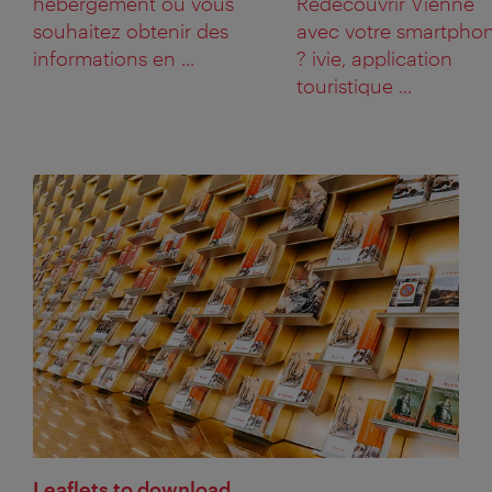
hébergement ou vous
Redécouvrir Vienne
souhaitez obtenir des
avec votre smartpho
informations en ...
? ivie, application
touristique ...
Leaflets to download