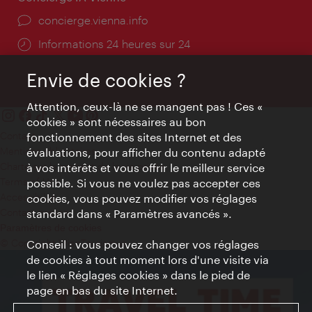
Ort:
concierge.vienna.info
Öffnungszeiten:
Informations 24 heures sur 24
Envie de cookies ?
Attention, ceux-là ne se mangent pas ! Ces «
cookies » sont nécessaires au bon
Contact
fonctionnement des sites Internet et des
Mentions obligatoires
évaluations, pour afficher du contenu adapté
Charte sur le respect de la vie privée
à vos intérêts et vous offrir le meilleur service
Terms of Use
possible. Si vous ne voulez pas accepter ces
Accessibilité
cookies, vous pouvez modifier vos réglages
Contact presse
standard dans « Paramètres avancés ».
Paramètres de cookies
© Copyright WienTourismus
Conseil : vous pouvez changer vos réglages
de cookies à tout moment lors d'une visite via
le lien « Réglages cookies » dans le pied de
page en bas du site Internet.