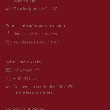
1010 Vienne
Horaires
Tous les jours de 9h à 18h
d'ouverture:
Tourist-Info aéroport de Vienne
Lieu:
dans le hall des arrivées
Horaires
Tous les jours de 9h à 18h
d'ouverture:
Wien Hotels & Info
E-
info@wien.info
mail:
Téléphone:
+43-1-24 555
Horaires
Du Lundi au Vendredi de 9h à 17h
d'ouverture:
Fermé les jours fériés
Concierge IA Vienne