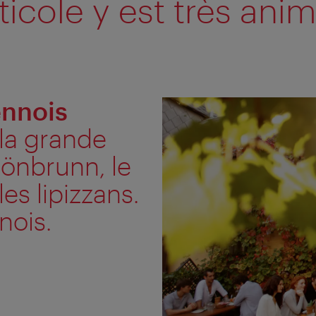
iticole y est très anim
ennois
 la grande
hönbrunn, le
s lipizzans.
nois.