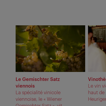
Le Gemischter Satz
Vinothè
viennois
Le vin v
La spécialité vinicole
haut de 
viennoise, le « Wiener
Heuriger
Gemischter Satz », vit ...