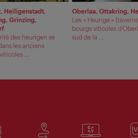
t, Heiligenstadt,
Oberlaa, Ottakring, H
ng, Grinzing,
Les « Heurige » (tavern
rf
bourgs viticoles d’Ober
rité des heurigen se
sud de la ...
dans les anciens
viticoles ...