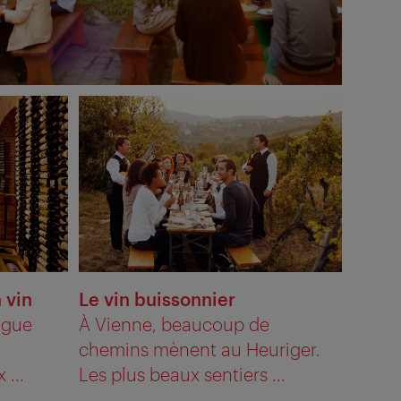
 vin
Le vin buissonnier
ngue
À Vienne, beaucoup de
chemins mènent au Heuriger.
...
Les plus beaux sentiers ...