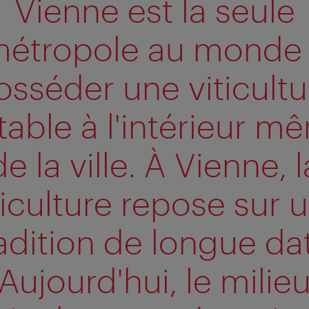
Vienne est la seule
étropole au monde
osséder une viticultu
table à l'intérieur m
de la ville. À Vienne, l
ticulture repose sur 
adition de longue da
Aujourd'hui, le milie