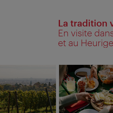
La tradition 
En visite dan
et au Heurige
Afficher
l'alternative
textuelle