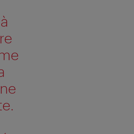
 à
re
ême
a
une
te.
u