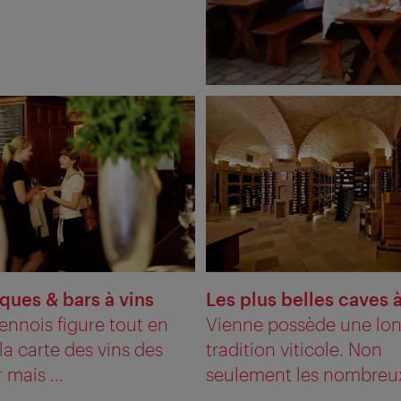
ques & bars à vins
Les plus belles caves à
iennois figure tout en
Vienne possède une lo
la carte des vins des
tradition viticole. Non
 mais ...
seulement les nombreux 