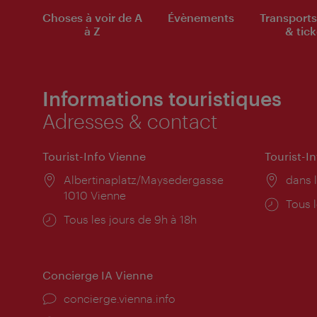
Choses à voir de A
Évènements
Transports
à Z
& tick
Informations touristiques
Adresses & contact
Tourist-Info Vienne
Tourist-I
Lieu:
Albertinaplatz/Maysedergasse
Lieu:
dans l
1010 Vienne
Horai
Tous l
Horaires
Tous les jours de 9h à 18h
d'ouve
d'ouverture:
Concierge IA Vienne
Ort:
concierge.vienna.info