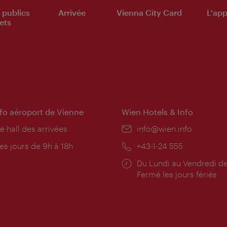
 publics
Arrivée
Vienna City Card
L'appl
ets
nfo aéroport de Vienne
Wien Hotels & Info
e hall des arrivées
E-
info@wien.info
mail:
res
es jours de 9h à 18h
Téléphone:
+43-1-24 555
rture:
Horaires
Du Lundi au Vendredi de
d'ouverture:
Fermé les jours fériés