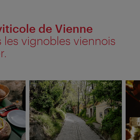
viticole de Vienne
s les vignobles viennois
r.