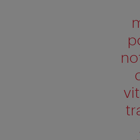
m
p
no
vi
tr