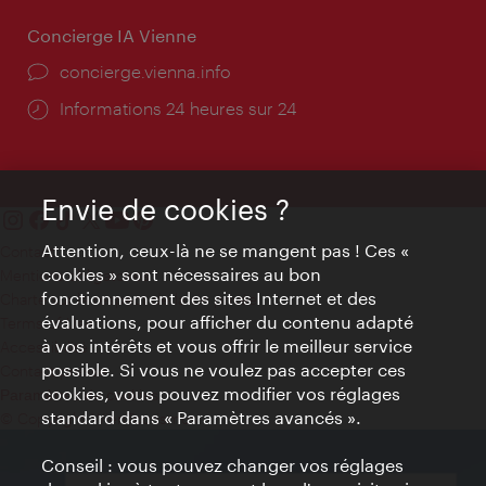
Concierge IA Vienne
Ort:
concierge.vienna.info
Öffnungszeiten:
Informations 24 heures sur 24
Envie de cookies ?
Attention, ceux-là ne se mangent pas ! Ces «
Contact
cookies » sont nécessaires au bon
Mentions obligatoires
fonctionnement des sites Internet et des
Charte sur le respect de la vie privée
évaluations, pour afficher du contenu adapté
Terms of Use
à vos intérêts et vous offrir le meilleur service
Accessibilité
possible. Si vous ne voulez pas accepter ces
Contact presse
cookies, vous pouvez modifier vos réglages
Paramètres de cookies
standard dans « Paramètres avancés ».
© Copyright WienTourismus
Conseil : vous pouvez changer vos réglages