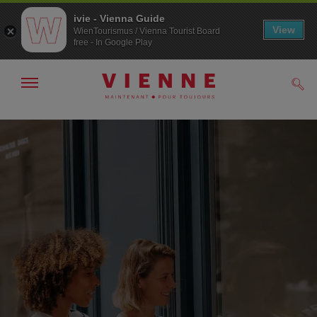
ivie - Vienna Guide
View
WienTourismus / Vienna Tourist Board
free - In Google Play
Afficher
Rech
/
masquer
la
Navigation
Contenu
navigation