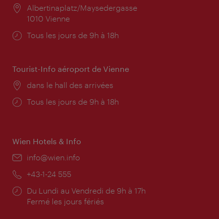
Lieu:
Albertinaplatz/Maysedergasse
1010 Vienne
Horaires
Tous les jours de 9h à 18h
d'ouverture:
Tourist-Info aéroport de Vienne
Lieu:
dans le hall des arrivées
Horaires
Tous les jours de 9h à 18h
d'ouverture:
Wien Hotels & Info
E-
info@wien.info
mail:
Téléphone:
+43-1-24 555
Horaires
Du Lundi au Vendredi de 9h à 17h
d'ouverture:
Fermé les jours fériés