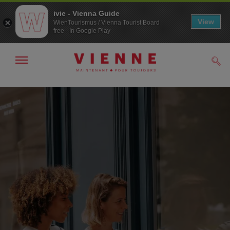
ivie - Vienna Guide
View
WienTourismus / Vienna Tourist Board
free - In Google Play
Afficher
Rech
/
masquer
la
Navigation
Contenu
navigation