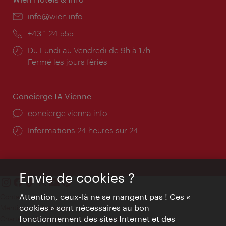
E-
info@wien.info
mail:
Téléphone:
+43-1-24 555
Horaires
Du Lundi au Vendredi de 9h à 17h
d'ouverture:
Fermé les jours fériés
Concierge IA Vienne
Ort:
concierge.vienna.info
Öffnungszeiten:
Informations 24 heures sur 24
Envie de cookies ?
Attention, ceux-là ne se mangent pas ! Ces «
Contact
cookies » sont nécessaires au bon
Mentions obligatoires
fonctionnement des sites Internet et des
Charte sur le respect de la vie privée