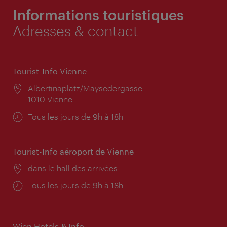
Informations touristiques
Adresses & contact
Tourist-Info Vienne
Lieu:
Albertinaplatz/Maysedergasse
1010 Vienne
Horaires
Tous les jours de 9h à 18h
d'ouverture:
Tourist-Info aéroport de Vienne
Lieu:
dans le hall des arrivées
Horaires
Tous les jours de 9h à 18h
d'ouverture:
Wien Hotels & Info