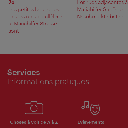
7e
Les rues adjacentes à
Les petites boutiques
Mariahilfer Straße et 
des les rues parallèles à
Naschmarkt abritent 
la Mariahilfer Strasse
...
sont ...
Services
Informations pratiques
Choses à voir de A à Z
Évènements