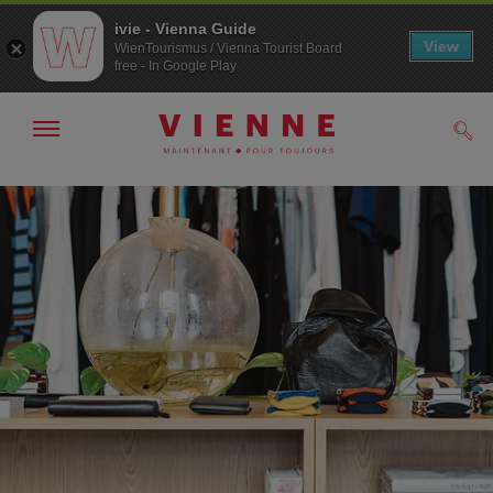
ivie - Vienna Guide
View
WienTourismus / Vienna Tourist Board
free - In Google Play
Afficher
Rech
/
masquer
la
Navigation
Contenu
navigation