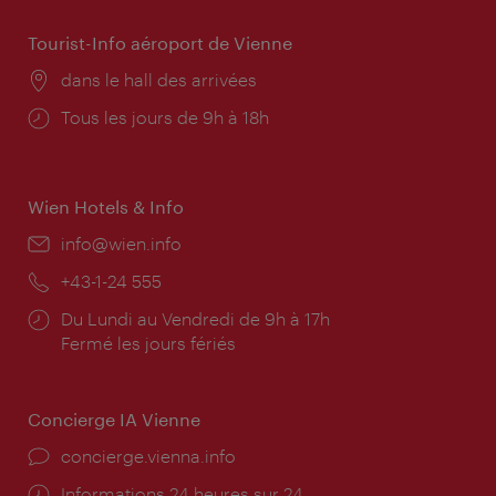
Tourist-Info aéroport de Vienne
Lieu:
dans le hall des arrivées
Horaires
Tous les jours de 9h à 18h
d'ouverture:
Wien Hotels & Info
E-
info@wien.info
mail:
Téléphone:
+43-1-24 555
Horaires
Du Lundi au Vendredi de 9h à 17h
d'ouverture:
Fermé les jours fériés
Concierge IA Vienne
Ort:
concierge.vienna.info
Öffnungszeiten:
Informations 24 heures sur 24