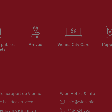
 publics
Arrivée
Vienna City Card
L'appl
ets
nfo aéroport de Vienne
Wien Hotels & Info
e hall des arrivées
E-
info@wien.info
mail:
res
es jours de 9h à 18h
Téléphone:
+43-1-24 555