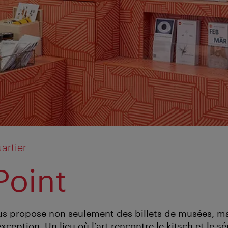
rtier
oint
us propose non seulement des billets de musées, m
xception. Un lieu où l’art rencontre le kitsch et le s