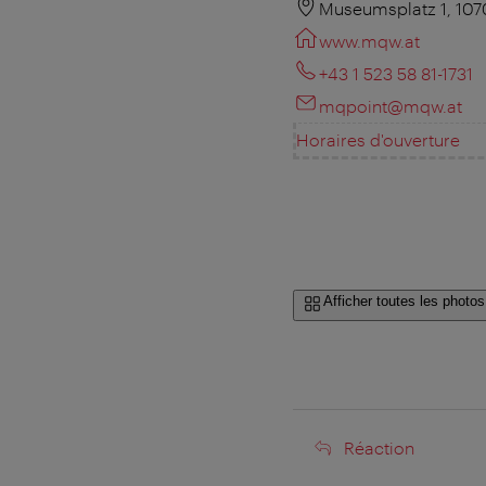
Museumsplatz 1, 107
www.mqw.at
+43 1 523 58 81-1731
mqpoint@mqw.at
Horaires d'ouverture
Afficher toutes les photos
Réaction
Réaction