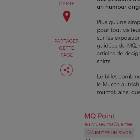
CARTE
un humour origi
Plus qu’une sim
pour tout visite
sur les expositio
PARTAGER
guidées du MQ, d
CETTE
articles de desig
PAGE
shirts.
Partager
cette
page
Le billet combin
le Musée autrich
mumok ainsi que
MQ Point
au MuseumsQuartier
AJOUTER UN FAVORI