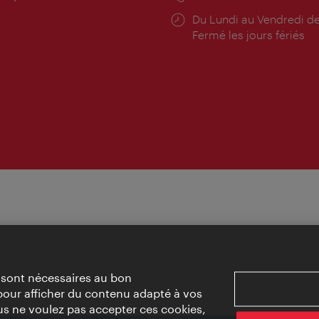
rture:
Horaires
Du Lundi au Vendredi de
d'ouverture:
Fermé les jours fériés
» sont nécessaires au bon
pour afficher du contenu adapté à vos
vous ne voulez pas accepter ces cookies,