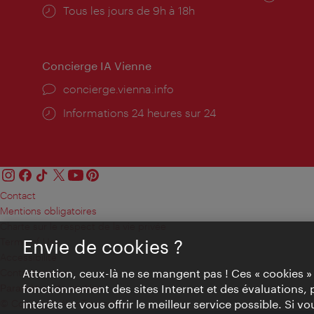
Horaires
Tous les jours de 9h à 18h
d'ouve
d'ouverture:
Concierge IA Vienne
Ort:
concierge.vienna.info
Öffnungszeiten:
Informations 24 heures sur 24
Contact
Mentions obligatoires
Charte sur le respect de la vie privée
Terms of Use
Envie de cookies ?
Accessibilité
Contact presse
Attention, ceux-là ne se mangent pas ! Ces « cookies 
fonctionnement des sites Internet et des évaluations, 
Paramètres de cookies
© Copyright WienTourismus
intérêts et vous offrir le meilleur service possible. Si 