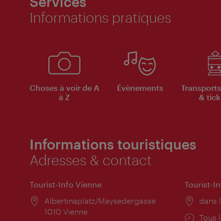
Services
Informations pratiques
Choses à voir de A
Évènements
Transports
à Z
& tick
Informations touristiques
Adresses & contact
Tourist-Info Vienne
Tourist-I
Lieu:
Albertinaplatz/Maysedergasse
Lieu:
dans l
1010 Vienne
Horai
Tous l