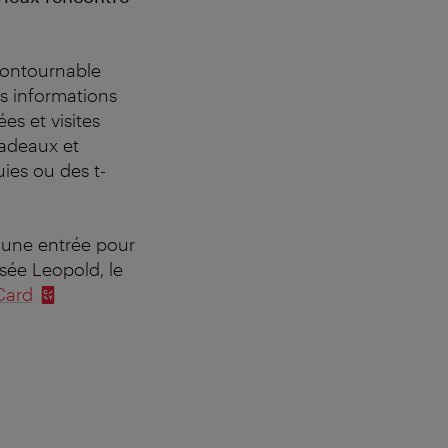
ncontournable
es informations
es et visites
cadeaux et
uies ou des t-
 une entrée pour
sée Leopold, le
Card