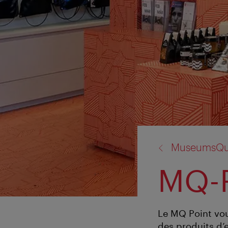
retour
MuseumsQua
à:
MQ-P
Le MQ Point vo
des produits d’e