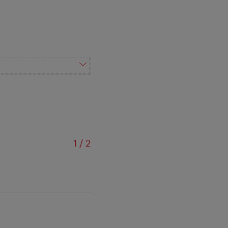
sur
1
/
2