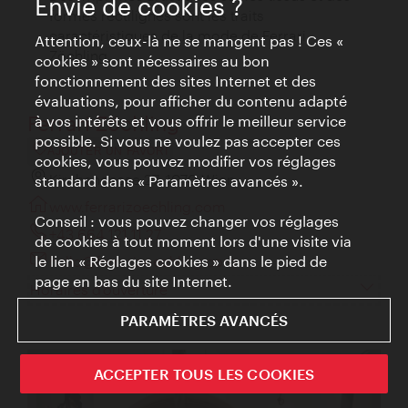
Envie de cookies ?
formes rectilignes sont les traits
caractéristiques de la mode de Ferrari
Attention, ceux-là ne se mangent pas ! Ces «
Zöchling.
cookies » sont nécessaires au bon
fonctionnement des sites Internet et des
évaluations, pour afficher du contenu adapté
Ferrari Zöchling
à vos intérêts et vous offrir le meilleur service
possible. Si vous ne voulez pas accepter ces
AJOUTER UN FAVORI
cookies, vous pouvez modifier vos réglages
Kirchengasse 27, 1070 Wien
standard dans « Paramètres avancés ».
www.ferrarizoechling.com
Conseil : vous pouvez changer vos réglages
+43 664 121 11 27
de cookies à tout moment lors d'une visite via
le lien « Réglages cookies » dans le pied de
hello@ferrarizoechling.com
page en bas du site Internet.
Horaires d'ouverture
PARAMÈTRES AVANCÉS
ACCEPTER TOUS LES COOKIES