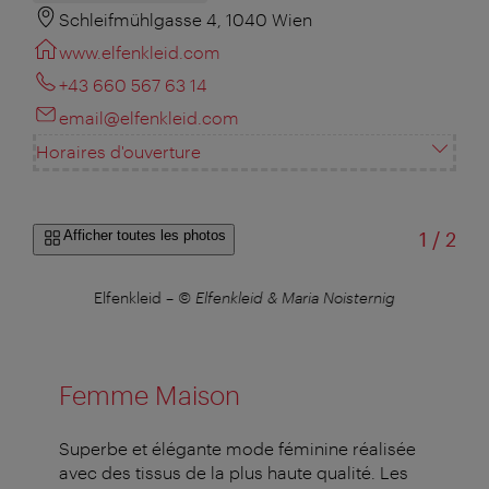
Schleifmühlgasse 4, 1040 Wien
www.elfenkleid.com
+43 660 567 63 14
email@elfenkleid.com
Horaires d'ouverture
sur
Afficher toutes les photos
1
/
2
Elfenkleid
–
© Elfenkleid & Maria Noisternig
Femme Maison
Superbe et élégante mode féminine réalisée
avec des tissus de la plus haute qualité. Les