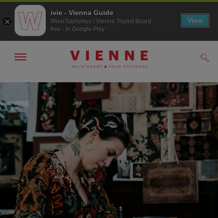
ivie - Vienna Guide
View
WienTourismus / Vienna Tourist Board
free - In Google Play
Afficher
Rech
/
masquer
la
Navigation
Contenu
navigation