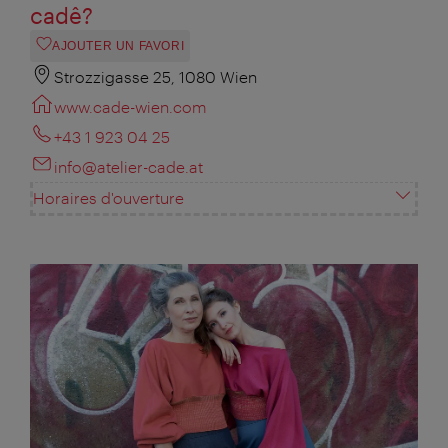
cadê?
AJOUTER UN FAVORI
Strozzigasse 25, 1080 Wien
www.cade-wien.com
+43 1 923 04 25
info@atelier-cade.at
Horaires d'ouverture