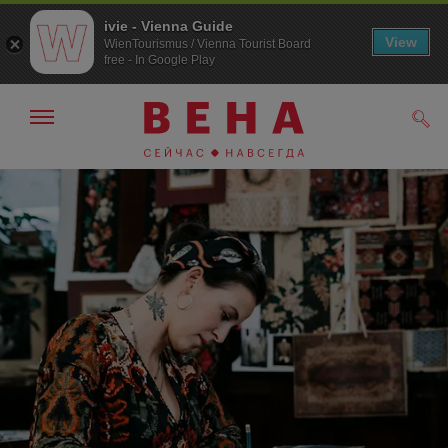
ivie - Vienna Guide
View
WienTourismus / Vienna Tourist Board
free - In Google Play
Показать/
Поис
скрыть
панель
навигации
К
К
навигации
содержанию