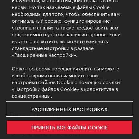
Разумеется, мы не хотим действовать вам на
нервы. Но так называемые файлы Cookie
ДОБАВИТЬ К ИЗБРАННОМУ
необходимы для того, чтобы обеспечить вам
Zollergasse 25, 1070 Wien
оптимальный сервис, функционирование
страниц и анализ, а также предоставить вам
www.janawieland.at
содержимое с учетом ваших интересов. Если
Часы работы
вы этого не хотите, вы можете изменить
стандартные настройки в разделе
«Расширенные настройки».
Ferrari Zöchling
Совет: во время посещения сайта вы можете
в любое время снова изменить свои
Xудожественные рисунки на тканях и
настройки файлов Cookie с помощью ссылки
прямые линии явля- ются отличительными
«Настройки файлов Cookie» в колонтитуле в
чертами коллекций Ferrari Zöchling.
конце страницы.
РАСШИРЕННЫХ НАСТРОЙКАХ
Ferrari Zöchling
ДОБАВИТЬ К ИЗБРАННОМУ
ПРИНЯТЬ ВСЕ ФАЙЛЫ COOKIE
Kirchengasse 27, 1070 Wien