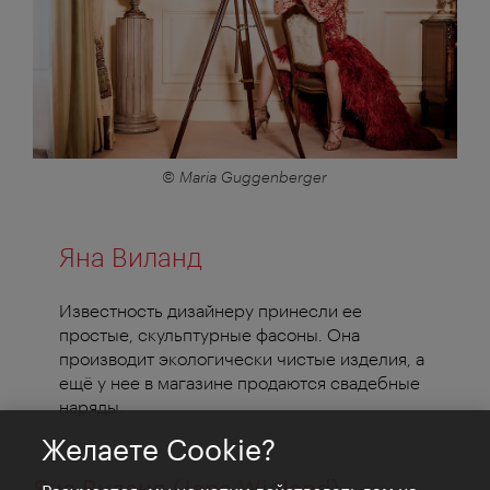
© Maria Guggenberger
Яна Виланд
Известность дизайнеру принесли ее
простые, скульптурные фасоны. Она
производит экологически чистые изделия, а
ещё у нее в магазине продаются свадебные
наряды.
Желаете Cookie?
Яна Виланд (Jana Wieland)