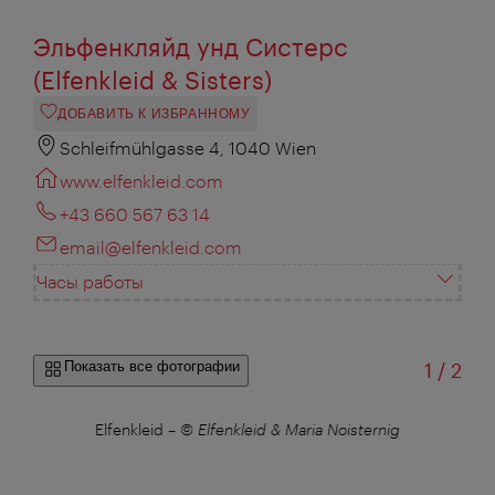
Эльфенкляйд унд Систерс
(Elfenkleid & Sisters)
ДОБАВИТЬ К ИЗБРАННОМУ
Schleifmühlgasse 4, 1040 Wien
www.elfenkleid.com
+43 660 567 63 14
email@elfenkleid.com
Часы работы
из
Показать все фотографии
1
/
2
Elfenkleid
–
© Elfenkleid & Maria Noisternig