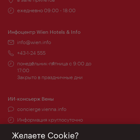
Часы
ежедневно 09:00 - 18:00
работы:
Инфоцентр Wien Hotels & Info
Эл.
info@wien.info
почта:
Телефон:
+43-1-24 555
Часы
понеде́льник-пя́тница с 9:00 до
работы:
17:00
Закрыто в праздничные дни
ИИ-консьерж Вены
concierge.vienna.info
Информация круглосуточно
Желаете Cookie?