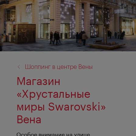
назад
Шоппинг в центре Вены
к:
Магазин
«Хрустальные
миры Swarovski»
Вена
Особое внимание на улице