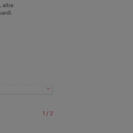
 altre
uardi.
di
1
/
2