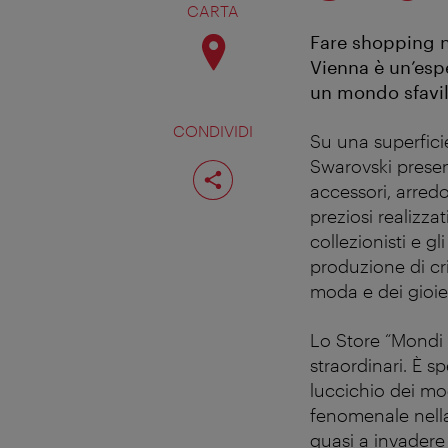
CARTA
Fare shopping ne
Vienna è un’esp
un mondo sfavill
CONDIVIDI
Su una superficie 
Condividi
Swarovski presen
pagina
accessori, arredo
preziosi realizza
collezionisti e gl
produzione di cri
moda e dei gioiell
Lo Store “Mondi d
straordinari. È s
luccichio dei mod
fenomenale nella
quasi a invadere 