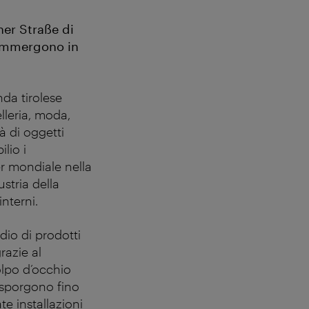
ner Straße di
s’immergono in
nda tirolese
lleria, moda,
tà di oggetti
lio i
der mondiale nella
stria della
interni.
dio di prodotti
razie al
colpo d’occhio
 sporgono fino
e installazioni