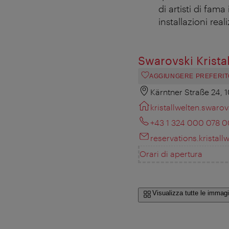
di artisti di fama
installazioni real
Swarovski Krista
AGGIUNGERE PREFERIT
Kärntner Straße 24, 
kristallwelten.swaro
+43 1 324 000 078 0
reservations.krista
Orari di apertura
Visualizza tutte le immagi