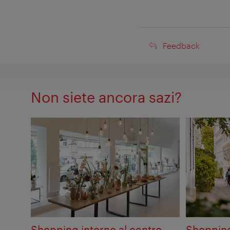
Feedback
Feedback
Non siete ancora sazi?
Shopping intorno al centro –
Shopping