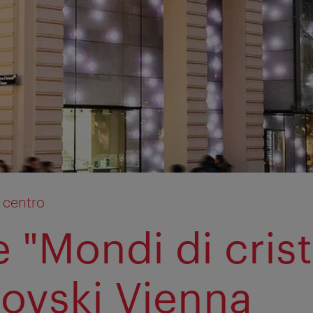
 centro
 "Mondi di crist
ovski Vienna