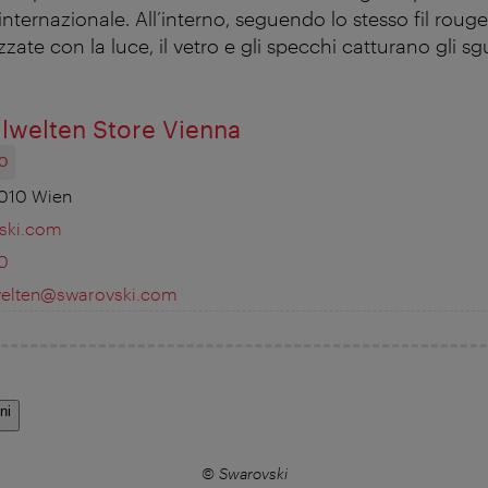
 internazionale. All’interno, seguendo lo stesso fil rouge,
izzate con la luce, il vetro e gli specchi catturano gli sg
llwelten Store Vienna
O
1010 Wien
vski.com
0
llwelten@swarovski.com
ni
© Swarovski