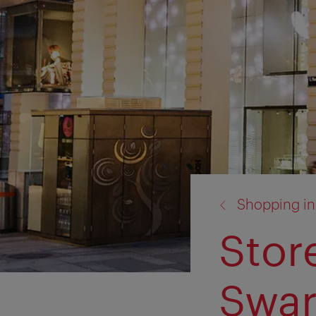
torna
Shopping in
a:
Store
Swar