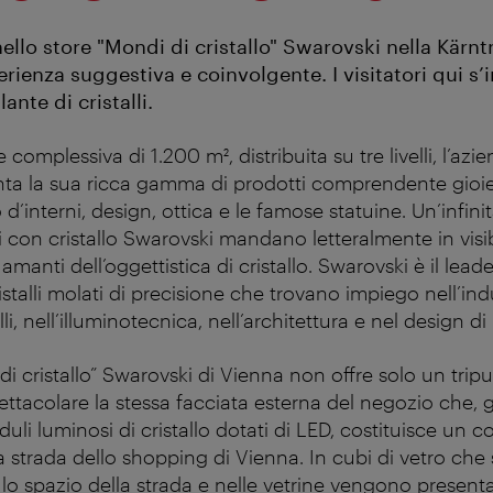
llo store "Mondi di cristallo" Swarovski nella Kärnt
erienza suggestiva e coinvolgente. I visitatori qui 
ante di cristalli.
complessiva di 1.200 m², distribuita su tre livelli, l’azie
ta la sua ricca gamma di prodotti comprendente gioie
 d’interni, design, ottica e le famose statuine. Un’infini
ti con cristallo Swarovski mandano letteralmente in visibi
i amanti dell’oggettistica di cristallo. Swarovski è il lea
stalli molati di precisione che trovano impiego nell’indu
i, nell’illuminotecnica, nell’architettura e nel design di 
i cristallo” Swarovski di Vienna non offre solo un tripu
pettacolare la stessa facciata esterna del negozio che, g
uli luminosi di cristallo dotati di LED, costituisce un 
 strada dello shopping di Vienna. In cubi di vetro che
lo spazio della strada e nelle vetrine vengono presentat