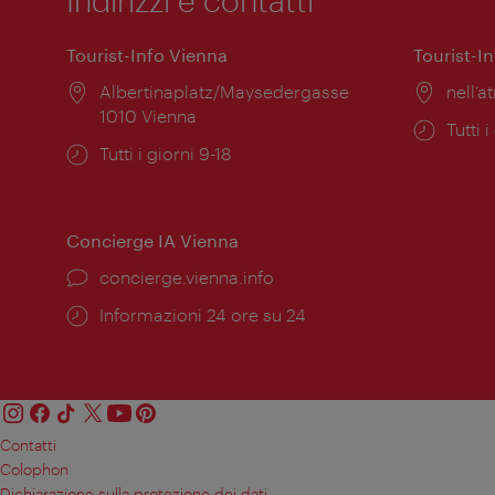
Tourist-Info Vienna
Tourist-I
Posizione:
Albertinaplatz/Maysedergasse
Posiz
nell’at
1010 Vienna
Orari
Tutti i
Orari
Tutti i giorni 9-18
di
di
apert
apertura:
Concierge IA Vienna
Ort:
concierge.vienna.info
Öffnungszeiten:
Informazioni 24 ore su 24
Contatti
Colophon
Dichiarazione sulla protezione dei dati