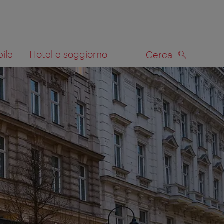
bile
Hotel e soggiorno
Cerca
CERCA
lla mappa