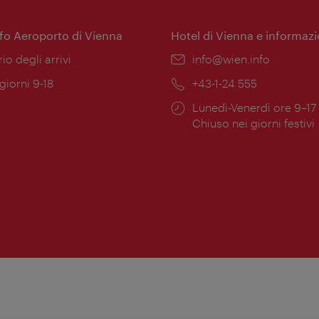
nfo Aeroporto di Vienna
Hotel di Vienna e informazi
ione:
rio degli arrivi
Email:
info@wien.info
 giorni 9-18
Telefono:
+43-1-24 555
Orari
Lunedì-Venerdì ore 9–17
ura:
di
Chiuso nei giorni festivi
apertura: