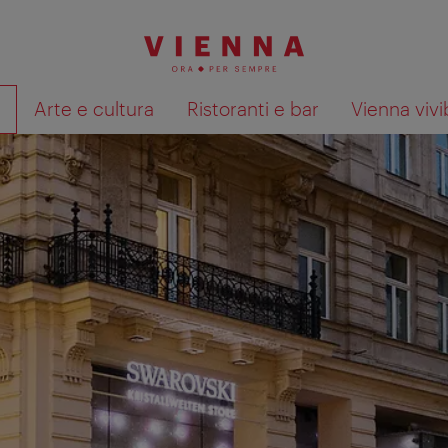
à
Arte e cultura
Ristoranti e bar
Vienna vivi
Mostra i risultati della ricerca su