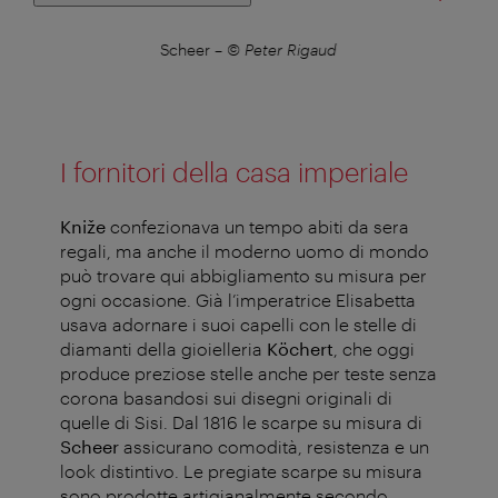
gaud
Scheer
–
© Peter Rigaud
Sch
I fornitori della casa imperiale
Kniže
confezionava un tempo abiti da sera
regali, ma anche il moderno uomo di mondo
può trovare qui abbigliamento su misura per
ogni occasione. Già l’imperatrice Elisabetta
usava adornare i suoi capelli con le stelle di
diamanti della gioielleria
Köchert
, che oggi
produce preziose stelle anche per teste senza
corona basandosi sui disegni originali di
quelle di Sisi. Dal 1816 le scarpe su misura di
Scheer
assicurano comodità, resistenza e un
look distintivo. Le pregiate scarpe su misura
sono prodotte artigianalmente secondo