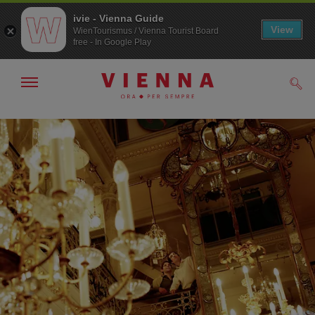
ivie - Vienna Guide
View
WienTourismus / Vienna Tourist Board
free - In Google Play
Mostra/nascondi
Cerc
navigazione
Alla
Al
navigazione
contenuto