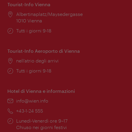
Tourist-Info Vienna
Posizione:
Albertinaplatz/Maysedergasse
1010 Vienna
Orari
Tutti i giorni 9-18
di
apertura:
Tourist-Info Aeroporto di Vienna
Posizione:
nell’atrio degli arrivi
Orari
Tutti i giorni 9-18
di
apertura:
Hotel di Vienna e informazioni
Email:
info@wien.info
Telefono:
+43-1-24 555
Orari
Lunedì-Venerdì ore 9–17
di
Chiuso nei giorni festivi