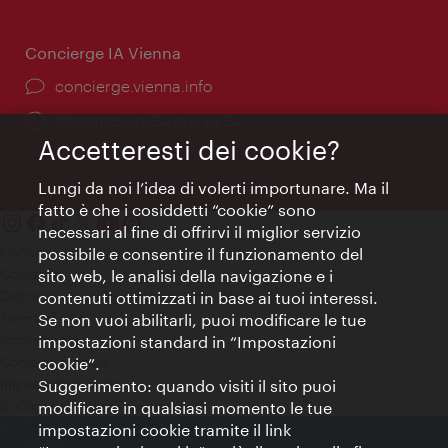
apertura:
Concierge IA Vienna
Ort:
concierge.vienna.info
Öffnungszeiten:
Informazioni 24 ore su 24
Accetteresti dei cookie?
Lungi da noi l’idea di volerti importunare. Ma il
fatto è che i cosiddetti “cookie” sono
necessari al fine di offrirvi il miglior servizio
Contatti
possibile e consentire il funzionamento del
Colophon
sito web, le analisi della navigazione e i
Dichiarazione sulla protezione dei dati
contenuti ottimizzati in base ai tuoi interessi.
Terms of Use
Se non vuoi abilitarli, puoi modificare le tue
Accessibilità
impostazioni standard in “Impostazioni
Contatto stampa
cookie”.
Suggerimento: quando visiti il sito puoi
Impostazioni cookie
© Copyright WienTourismus
modificare in qualsiasi momento le tue
impostazioni cookie tramite il link