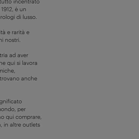
tutto incentrato
 1912, è un
ologi di lusso.
tà e rarità e
i nostri.
tria ad aver
he qui si lavora
miche,
si trovano anche
ignificato
 mondo, per
ono qui comprare,
, in altre outlets