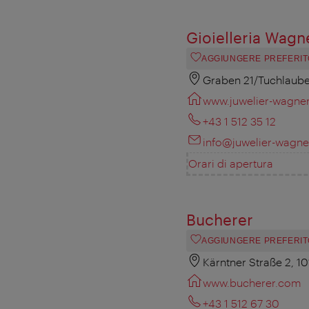
Gioielleria Wagn
AGGIUNGERE PREFERIT
Graben 21/Tuchlaube
www.juwelier-wagner
+43 1 512 35 12
info@juwelier-wagner
Orari di apertura
Bucherer
AGGIUNGERE PREFERIT
Kärntner Straße 2, 1
www.bucherer.com
+43 1 512 67 30