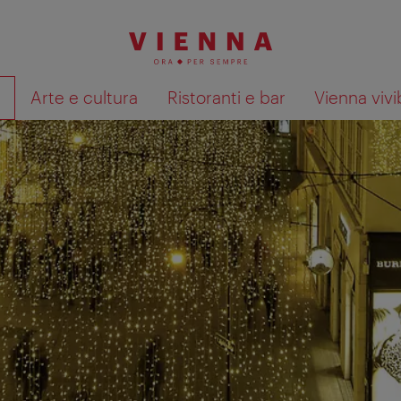
à
Arte e cultura
Ristoranti e bar
Vienna vivi
Mostra i risultati della ricerca su