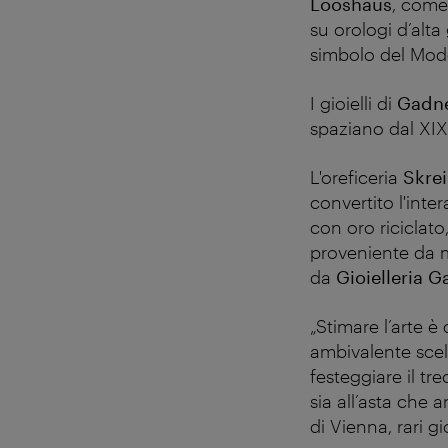
Looshaus
, come
su orologi d’alt
simbolo del Mode
I gioielli di
Gadn
spaziano dal XIX 
L'oreficeria
Skre
convertito l'inte
con oro riciclat
proveniente da mi
da
Gioielleria 
„Stimare l’arte è
ambivalente scel
festeggiare il t
sia all’asta che a
di Vienna, rari gi