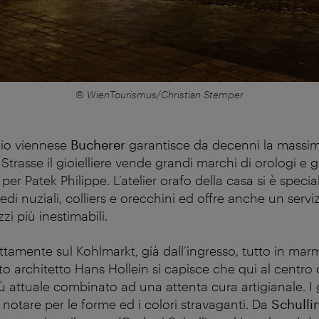
© WienTourismus/Christian Stemper
zio viennese
Bucherer
garantisce da decenni la massima
Strasse il gioielliere vende grandi marchi di orologi e gi
er Patek Philippe. L’atelier orafo della casa si è specia
fedi nuziali, colliers e orecchini ed offre anche un servi
zzi più inestimabili.
ettamente sul Kohlmarkt, già dall’ingresso, tutto in ma
to architetto Hans Hollein si capisce che qui al centro d
iù attuale combinato ad una attenta cura artigianale. I gi
 notare per le forme ed i colori stravaganti.
Da
Schulli