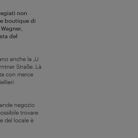
regiati non
le boutique di
e Wagner,
sta del
ano anche la „U
rntner Straße. Là
rte con merce
llieri
grande negozio
possibile trovare
e del locale è