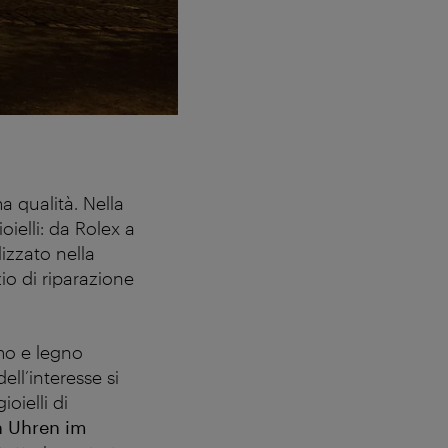
 qualità. Nella
oielli: da Rolex a
lizzato nella
zio di riparazione
rmo e legno
ell’interesse si
oielli di
n Uhren im