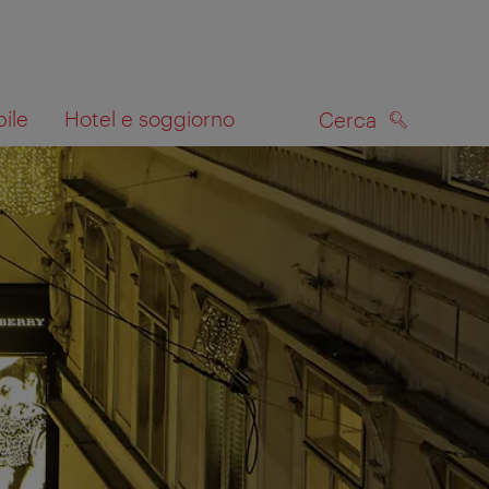
bile
Hotel e soggiorno
Cerca
CERCA
lla mappa