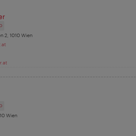
er
O
n 2, 1010 Wien
.at
.at
O
010 Wien