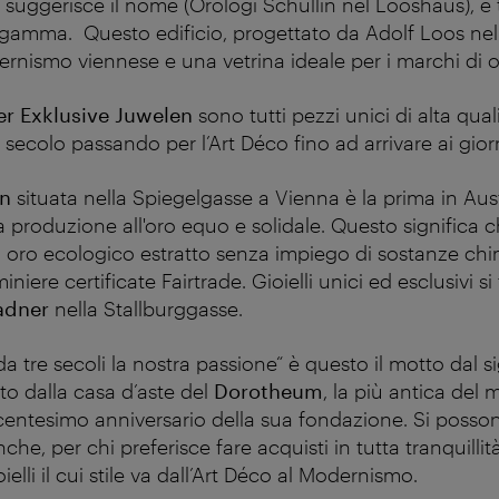
 suggerisce il nome (Orologi Schullin nel Looshaus), è 
a gamma. Questo edificio, progettato da Adolf Loos nel
rnismo viennese e una vetrina ideale per i marchi di or
er
Exklusive Juwelen
sono tutti pezzi unici di alta quali
secolo passando per l’Art Déco fino ad arrivare ai giorn
in
situata nella Spiegelgasse a Vienna è la prima in Aus
ra produzione all'oro equo e solidale. Questo significa c
o, oro ecologico estratto senza impiego di sostanze chi
niere certificate Fairtrade. Gioielli unici ed esclusivi 
Gadner
nella Stallburggasse.
 da tre secoli la nostra passione“ è questo il motto dal s
to dalla casa d’aste del
Dorotheum
, la più antica del
recentesimo anniversario della sua fondazione. Si poss
nche, per chi preferisce fare acquisti in tutta tranquillità
oielli il cui stile va dall’Art Déco al Modernismo.