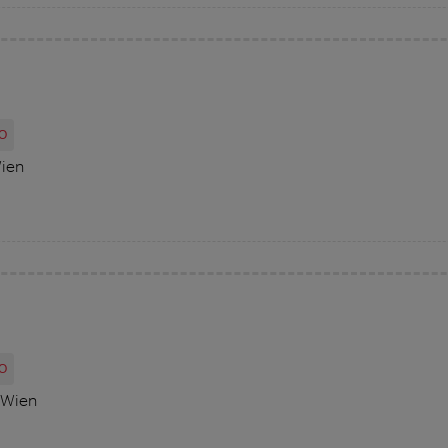
O
Wien
O
 Wien