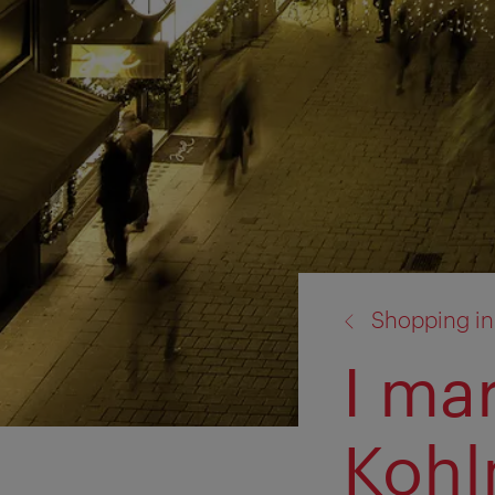
torna
Shopping in
a:
I mar
Kohl