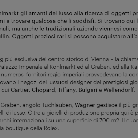
hlmarkt gli amanti del lusso alla ricerca di oggetti p
 a trovare qualcosa che li soddisfi. Si trovano qui 
onali, ma anche le tradizionali aziende viennesi com
lin. Oggetti preziosi rari si possono acquistare all’a
 più esclusiva del centro storico di Vienna – la chiam
Palazzo Imperiale al Kohlmarkt ed al Graben, ed alla Kä
numerosi fornitori regio-imperiali provvedevano la co
trovano i negozi dei lussuosi designer dei prestigiosi gioie
a cui
Cartier, Chopard
,
Tiffany, Bulgari
e
Wellendorff
.
l Graben, angolo Tuchlauben,
Wagner
gestisce il più 
lli di lusso. Oltre a gioielli di produzione propria qui è 
chi internazionali su una superficie di 700 m2. Il cuor
ia boutique della Rolex.