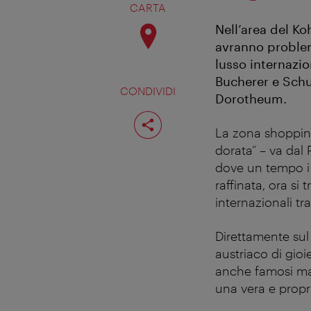
CARTA
Nell’area del Ko
avranno problemi
lusso internazi
Bucherer e Schul
CONDIVIDI
Dorotheum.
Condividi
pagina
La zona shopping
dorata“ – va dal 
dove un tempo i 
raffinata, ora si 
internazionali tr
Direttamente su
austriaco di gioie
anche famosi mar
una vera e propr