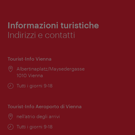
Informazioni turistiche
Indirizzi e contatti
Tourist-Info Vienna
Posizione:
Albertinaplatz/Maysedergasse
1010 Vienna
Orari
Tutti i giorni 9-18
di
apertura:
Tourist-Info Aeroporto di Vienna
Posizione:
nell’atrio degli arrivi
Orari
Tutti i giorni 9-18
di