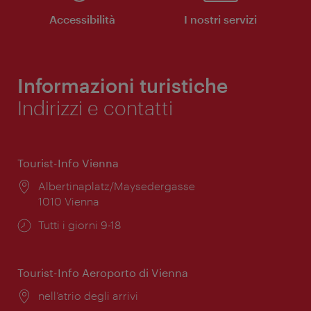
Accessibilità
I nostri servizi
Informazioni turistiche
Indirizzi e contatti
Tourist-Info Vienna
Posizione:
Albertinaplatz/Maysedergasse
1010 Vienna
Orari
Tutti i giorni 9-18
di
apertura:
Tourist-Info Aeroporto di Vienna
Posizione:
nell’atrio degli arrivi