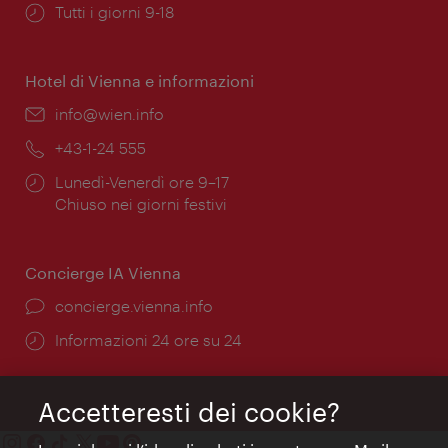
Orari
Tutti i giorni 9-18
di
apertura:
Hotel di Vienna e informazioni
Email:
info@wien.info
Telefono:
+43-1-24 555
Orari
Lunedì-Venerdì ore 9–17
di
Chiuso nei giorni festivi
apertura:
Concierge IA Vienna
Ort:
concierge.vienna.info
Öffnungszeiten:
Informazioni 24 ore su 24
Accetteresti dei cookie?