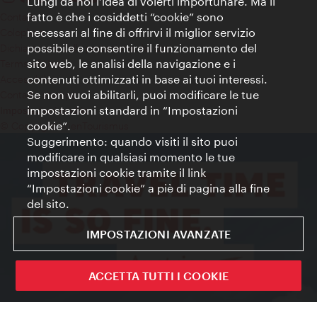
Lungi da noi l’idea di volerti importunare. Ma il
fatto è che i cosiddetti “cookie” sono
Contatti
necessari al fine di offrirvi il miglior servizio
Colophon
possibile e consentire il funzionamento del
Dichiarazione sulla protezione dei dati
sito web, le analisi della navigazione e i
Terms of Use
contenuti ottimizzati in base ai tuoi interessi.
Accessibilità
Se non vuoi abilitarli, puoi modificare le tue
Contatto stampa
impostazioni standard in “Impostazioni
Impostazioni cookie
cookie”.
© Copyright WienTourismus
Suggerimento: quando visiti il sito puoi
modificare in qualsiasi momento le tue
impostazioni cookie tramite il link
“Impostazioni cookie” a piè di pagina alla fine
del sito.
IMPOSTAZIONI AVANZATE
ACCETTA TUTTI I COOKIE