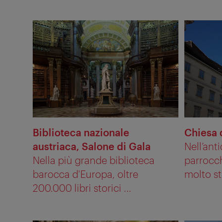
Biblioteca nazionale
Chiesa 
austriaca, Salone di Gala
Nell’ant
Nella più grande biblioteca
parrocch
barocca d'Europa, oltre
molto sti
200.000 libri storici ...