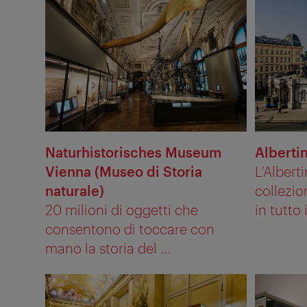
Naturhistorisches Museum
Alberti
Vienna (Museo di Storia
L'Albert
naturale)
collezi
20 milioni di oggetti che
in tutto 
consentono di toccare con
mano la storia del ...