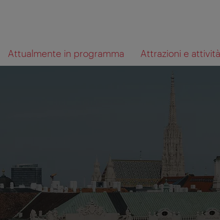
Alla
Al
Cosa
Attualmente in programma
Attrazioni e attivit
navigazione
contenuto
cerchi?