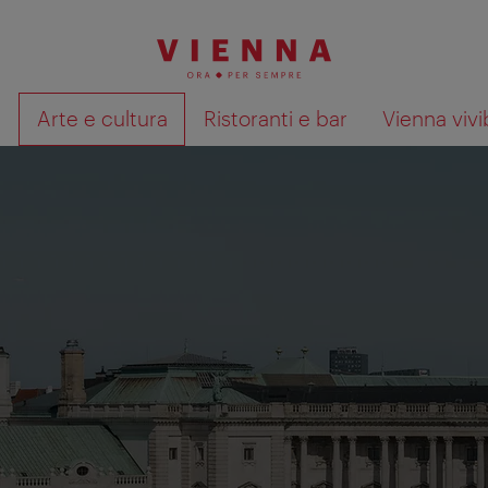
à
Arte e cultura
Ristoranti e bar
Vienna vivi
Mostra i risultati della ricerca su