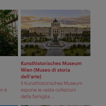
Mostra
testo
alternativ
Kunsthistorisches Museum
i
Wien (Museo di storia
dell'arte)
Il Kunsthistorisches Museum
en è
espone le vaste collezioni
della famiglia ...