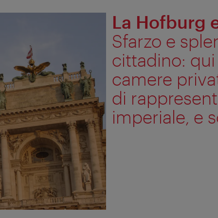
La Hofburg 
Sfarzo e sple
cittadino: qu
camere privat
di rappresent
imperiale, e sc