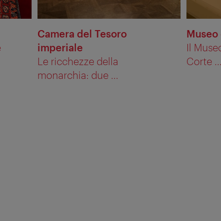
Camera del Tesoro
Museo 
e
imperiale
Il Muse
Le ricchezze della
Corte ..
monarchia: due ...