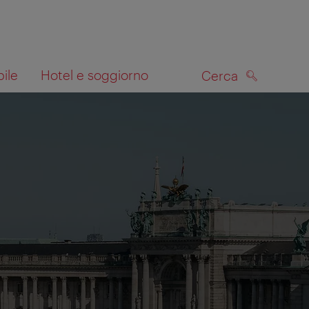
bile
Hotel e soggiorno
Cerca
CERCA
lla mappa