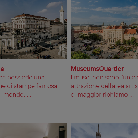
na
MuseumsQuartier
ina possiede una
I musei non sono l’unic
one di stampe famosa
attrazione dell’area artis
il mondo. ...
di maggior richiamo ...