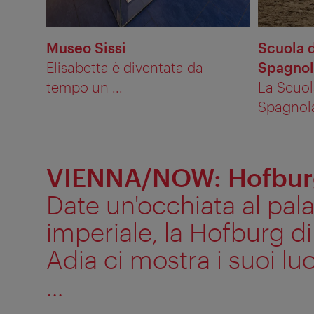
Museo Sissi
Scuola d
Elisabetta è diventata da
Spagnol
tempo un ...
La Scuol
Spagnola
VIENNA/NOW: Hofburg
Date un'occhiata al pal
imperiale, la Hofburg d
Adia ci mostra i suoi luo
...