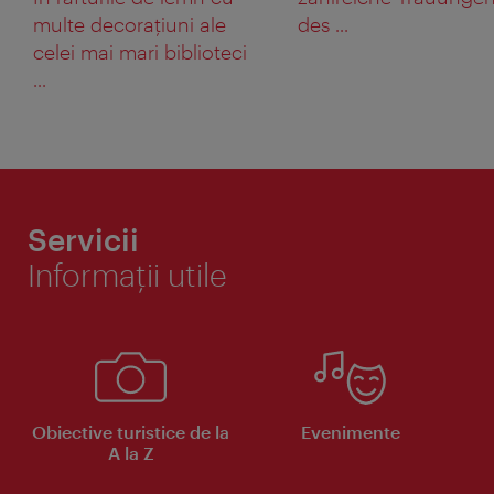
multe decoraţiuni ale
des ...
celei mai mari biblioteci
...
Servicii
Informaţii utile
Obiective turistice de la
Evenimente
A la Z