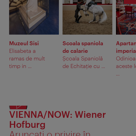
Muzeul Sisi
Scoala spaniola
Aparta
Elisabeta a
de calarie
imperia
ramas de mult
Şcoala Spaniolă
Odinioar
timp in ...
de Echitaţie cu ...
aceste l
...
VIENNA/NOW: Wiener
Afișaț
textul
Hofburg
alter
Aruncaţi o privire în