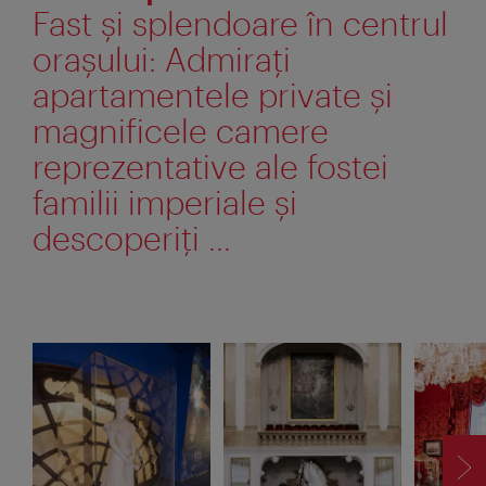
Fast şi splendoare în centrul
oraşului: Admiraţi
apartamentele private şi
magnificele camere
reprezentative ale fostei
familii imperiale şi
descoperiţi ...
ÎN