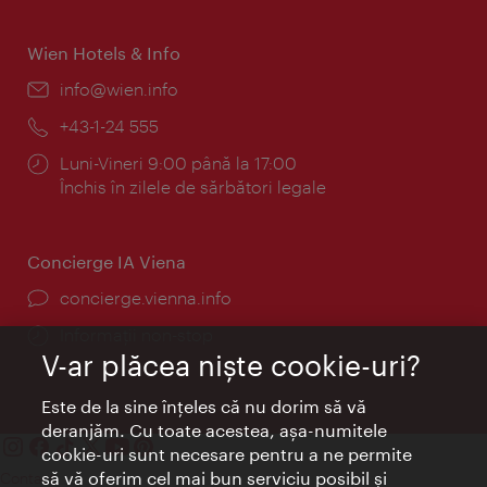
Wien Hotels & Info
E-
info@wien.info
mail:
Telefon:
+43-1-24 555
Program:
Luni-Vineri 9:00 până la 17:00
Închis în zilele de sărbători legale
Concierge IA Viena
concierge.vienna.info
Informații non-stop
V-ar plăcea nişte cookie-uri?
Este de la sine înţeles că nu dorim să vă
deranjăm. Cu toate acestea, aşa-numitele
cookie-uri sunt necesare pentru a ne permite
să vă oferim cel mai bun serviciu posibil şi
Contact