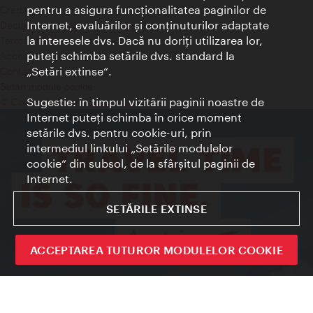
pentru a asigura funcţionalitatea paginilor de
Credits
Internet, evaluărilor şi conţinuturilor adaptate
Declaraţie privind protecţia datelor
la interesele dvs. Dacă nu doriţi utilizarea lor,
Terms of Use
puteţi schimba setările dvs. standard la
Accesibilitate
„Setări extinse“.
Contact presa
Setări module cookie
Sugestie: în timpul vizitării paginii noastre de
© Copyright Wien Tourismus
Internet puteţi schimba în orice moment
setările dvs. pentru cookie-uri, prin
intermediul linkului „Setările modulelor
cookie“ din subsol, de la sfârşitul paginii de
Internet.
SETĂRILE EXTINSE
ACCEPTAREA TUTUROR MODULELOR COOKIE