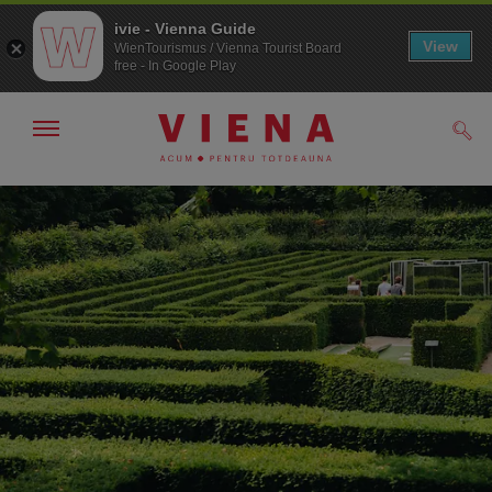
ivie - Vienna Guide
View
WienTourismus / Vienna Tourist Board
free - In Google Play
Arată/ascunde
Căut
navigarea
Către
Către
navigare
texte