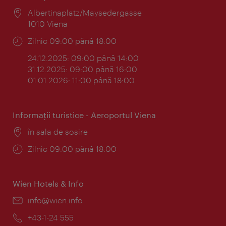
Locul:
Albertinaplatz/Maysedergasse
1010 Viena
Program:
Zilnic 09:00 până 18:00
24.12.2025: 09:00 până 14:00
31.12.2025: 09:00 până 16:00
01.01.2026: 11:00 până 18:00
Informaţii turistice - Aeroportul Viena
Locul:
în sala de sosire
Program:
Zilnic 09:00 până 18:00
Wien Hotels & Info
E-
info@wien.info
mail:
Telefon:
+43-1-24 555