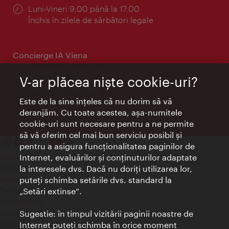
Program:
Luni-Vineri 9:00 până la 17:00
Închis în zilele de sărbători legale
Concierge IA Viena
concierge.vienna.info
V-ar plăcea nişte cookie-uri?
Informații non-stop
Este de la sine înţeles că nu dorim să vă
deranjăm. Cu toate acestea, aşa-numitele
cookie-uri sunt necesare pentru a ne permite
să vă oferim cel mai bun serviciu posibil şi
pentru a asigura funcţionalitatea paginilor de
Internet, evaluărilor şi conţinuturilor adaptate
Contact
la interesele dvs. Dacă nu doriţi utilizarea lor,
Credits
puteţi schimba setările dvs. standard la
Declaraţie privind protecţia datelor
„Setări extinse“.
Terms of Use
Accesibilitate
Sugestie: în timpul vizitării paginii noastre de
Contact presa
Internet puteţi schimba în orice moment
Setări module cookie