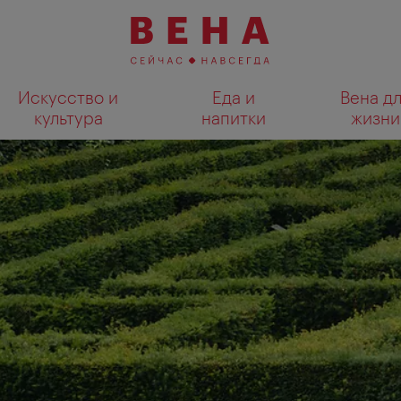
Искусство и
Еда и
Вена д
культура
напитки
жизни
Показать результаты поиска н