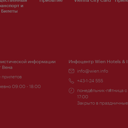
ранспорт и
Билеты
ристической информации
Инфоцентр Wien Hotels & 
 Вена
Эл.
info@wien.info
ложение:
е прилетов
почта:
Телефон:
+43-1-24 555
евно 09:00 - 18:00
Часы
понеде́льник-пя́тница с
ы:
работы:
17:00
Закрыто в праздничные