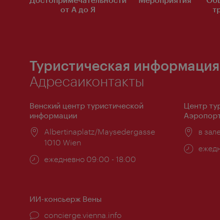
от А до Я
т
Туристическая информация
Адресаиконтакты
Венский центр туристической
Центр ту
информации
Аэропорт
Расположение:
Albertinaplatz/Maysedergasse
Распо
в зал
1010 Wien
Часы
ежедн
Часы
ежедневно 09:00 - 18:00
работ
работы:
ИИ-консьерж Вены
concierge.vienna.info