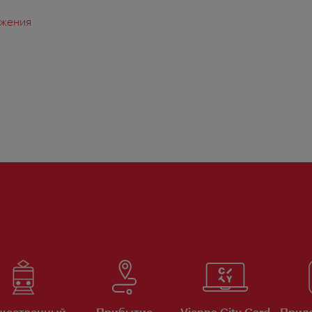
жения
я
щественный
Прибытие
Vienna City Card
Прило