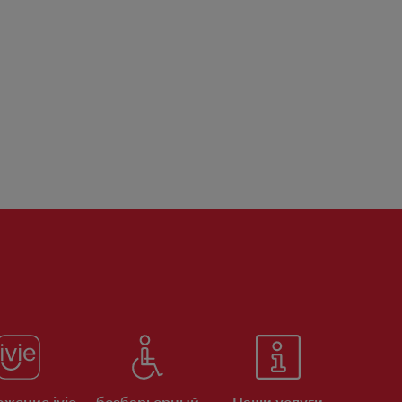
жение ivie
безбарьерный
Наши услуги