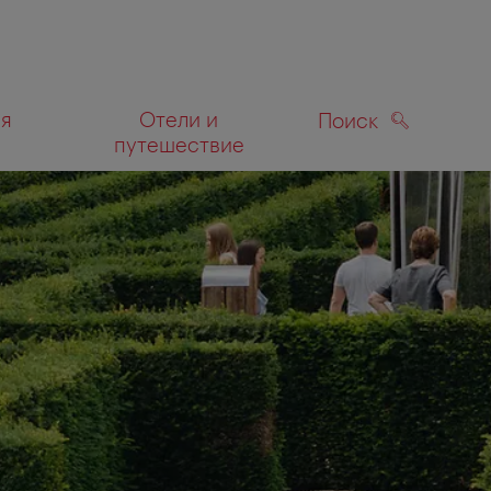
ля
Отели и
Поиск
путешествие
ПОИСК
а карте