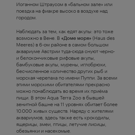
Иоганном Штраусом в «бальном зале» или
поездка на фиакре высоко в воздухе над
городом.
Наблюдать за тем, как едят акулы: это тоже
возможно в Вене. В
«Доме моря»
(Haus des
Meeres) в 6-ом районе в самом большом
аквариуме Австрии туда-сюда снуют черно-
и белокончиковые рифовые акулы,
бамбуковые акулы, мурены, иглобрюхи,
бесчисленное количество других рыб и
морская черепаха по имени Пуппи. За всеми
этими морскими обитателями прекрасно
можно понаблюдать во время их приёма
пищи. В этом Aqua Terra Zoo в бывшей
зенитной башне на 11 уровнях обитает более
10.000 живых существ. Наряду с жителями
аквариумов, здесь также есть крокодилы,
ящерицы, змеи, птицы, летучие лисицы,
обезьянки и насекомые.