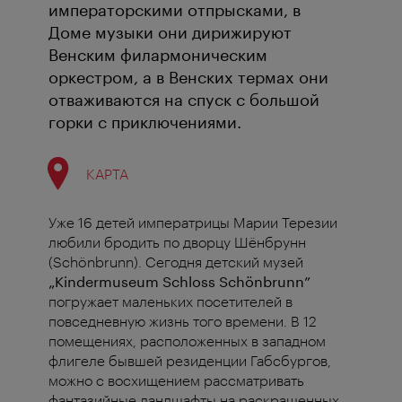
императорскими отпрысками, в
Доме музыки они дирижируют
Венским филармоническим
оркестром, а в Венских термах они
отваживаются на спуск с большой
горки с приключениями.
КАРТА
Уже 16 детей императрицы Марии Терезии
любили бродить по дворцу Шёнбрунн
(Schönbrunn). Сегодня детский музей
„Kindermuseum Schloss Schönbrunn”
погружает маленьких посетителей в
повседневную жизнь того времени. В 12
помещениях, расположенных в западном
флигеле бывшей резиденции Габсбургов,
можно с восхищением рассматривать
фантазийные ландшафты на раскрашенных