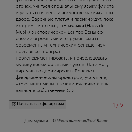
стенах, учиться специальному языку флирта
и узнать о гигиене и искусстве макияжа при
дворе. Барочные платья и парики ждут, пока
их примерят дети.
Дом музыки
(Haus der
Musik) в историческом центре Вены со
своими огромными инструментами и
современным техническим оснащением
приглашает поиграть,
поэкспериментировать, и поисследовать
музыку всеми органами чувств. Дети могут
виртуально дирижировать Венским
филармоническим оркестром, услышать,
что слышит малыш в мамином животе или
записать собственный CD.
из
Показать все фотографии
1
/
5
Дом музыки
–
© WienTourismus/Paul Bauer
Муз