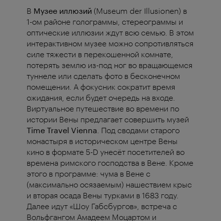
В
Музее иллюзий
(Museum der Illusionen) в
1-ом районе голограммы, стереограммы и
оптические иллюзии ждут всю семью. В этом
интерактивном музее можно сопротивляться
силе тяжести в перекошенной комнате,
потерять землю из-под ног во вращающемся
туннеле или сделать фото в бесконечном
помещении. А фокусник сократит время
ожидания, если будет очередь на входе.
Виртуальное путешествие во времени по
истории Вены предлагает совершить музей
Time Travel Vienna
. Под сводами старого
монастыря в историческом центре Вены
кино в формате 5-D унесёт посетителей во
времена римского господства в Вене. Кроме
этого в программе: чума в Вене с
(максимально осязаемым) нашествием крыс
и вторая осада Вены турками в 1683 году.
Далее идут «Шоу Габсбургов», встреча с
Вольфгангом Амадеем Моцартом и