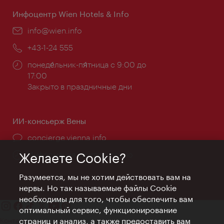
Инфоцентр Wien Hotels & Info
Эл.
info@wien.info
почта:
Телефон:
+43-1-24 555
Часы
понеде́льник-пя́тница с 9:00 до
работы:
17:00
Закрыто в праздничные дни
ИИ-консьерж Вены
concierge.vienna.info
Информация круглосуточно
Желаете Cookie?
Разумеется, мы не хотим действовать вам на
нервы. Но так называемые файлы Cookie
необходимы для того, чтобы обеспечить вам
оптимальный сервис, функционирование
Контакт
страниц и анализ, а также предоставить вам