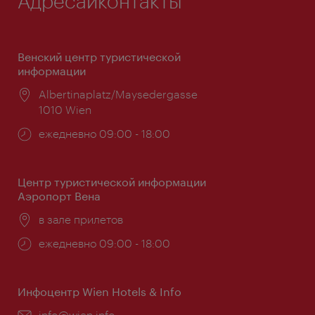
Адресаиконтакты
Венский центр туристической
информации
Расположение:
Albertinaplatz/Maysedergasse
1010 Wien
Часы
ежедневно 09:00 - 18:00
работы:
Центр туристической информации
Аэропорт Вена
Расположение:
в зале прилетов
Часы
ежедневно 09:00 - 18:00
работы:
Инфоцентр Wien Hotels & Info
Эл.
info@wien.info