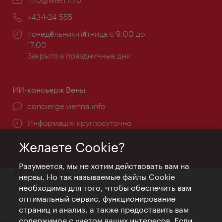
почта:
Телефон:
+43-1-24 555
Часы
понеде́льник-пя́тница с 9:00 до
работы:
17:00
Закрыто в праздничные дни
ИИ-консьерж Вены
concierge.vienna.info
Информация круглосуточно
Желаете Cookie?
Разумеется, мы не хотим действовать вам на
нервы. Но так называемые файлы Cookie
необходимы для того, чтобы обеспечить вам
Контакт
оптимальный сервис, функционирование
Credits
страниц и анализ, а также предоставить вам
Положение о конфиденциальности
содержимое с учетом ваших интересов. Если
Terms of Use