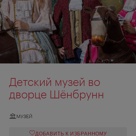
Детский музей во
дворце Шёнбрунн
МУЗЕЙ
ДОБАВИТЬ К ИЗБРАННОМУ