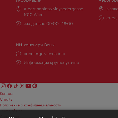
Расположение:
Albertinaplatz/Maysedergasse
Распо
в зал
1010 Wien
Часы
ежедн
Часы
ежедневно 09:00 - 18:00
работ
работы:
ИИ-консьерж Вены
concierge.vienna.info
Информация круглосуточно
Контакт
Credits
Положение о конфиденциальности
Terms of Use
Доступность