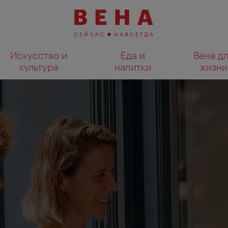
Искусство и
Еда и
Вена д
культура
напитки
жизни
Показать результаты поиска н