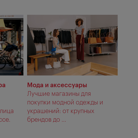
ра
Мода и аксессуары
Лучшие магазины для
покупки модной одежды и
улица
украшений: от крупных
ссе.
брендов до ...