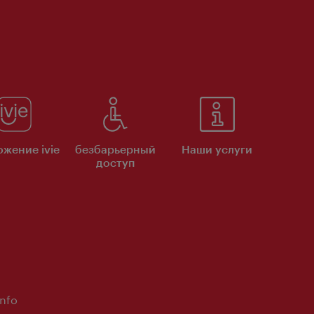
жение ivie
безбарьерный
Наши услуги
доступ
Info