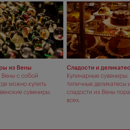
ры из Вены
Сладости и деликате
 Вены с собой
Кулинарные сувениры:
где можно купить
типичные деликатесы 
венские сувениры.
сладости из Вены пор
всех.