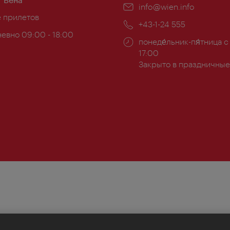
Эл.
info@wien.info
ложение:
е прилетов
почта:
Телефон:
+43-1-24 555
евно 09:00 - 18:00
Часы
понеде́льник-пя́тница с
ы:
работы:
17:00
Закрыто в праздничные