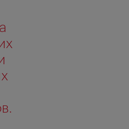
а
их
и
ых
в.