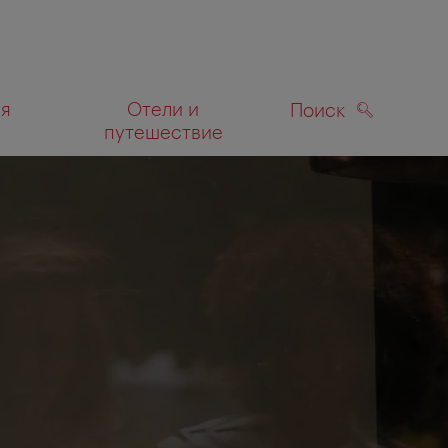
ля
Отели и
Поиск
путешествие
ПОИСК
а карте