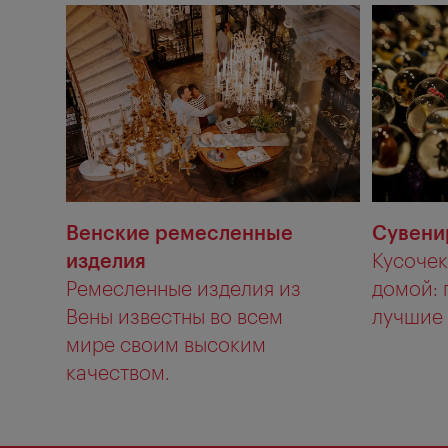
Венские ремесленные
Сувени
изделия
Кусочек
Ремесленные изделия из
домой: 
Вены известны во всем
лучшие 
мире своим высоким
качеством.