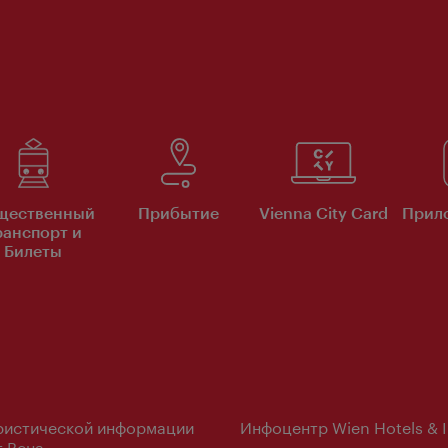
щественный
Прибытие
Vienna City Card
Прило
ранспорт и
Билеты
ристической информации
Инфоцентр Wien Hotels & 
 Вена