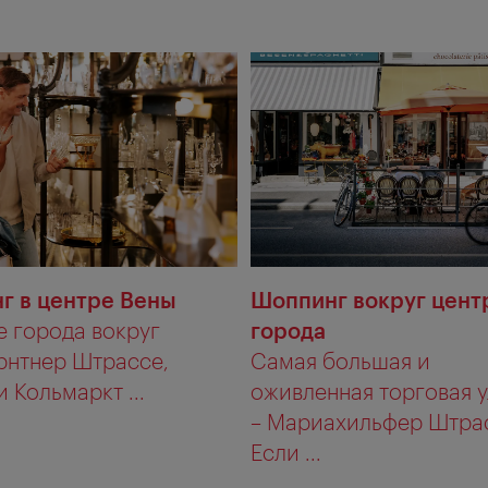
г в центре Вены
Шоппинг вокруг цент
е города вокруг
города
рнтнер Штрассе,
Самая большая и
 Кольмаркт ...
оживленная торговая 
– Мариахильфер Штра
Если ...