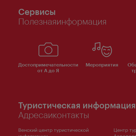
Сервисы
Полезнаяинформация
Достопримечательности
Мероприятия
Об
от А до Я
т
Туристическая информация
Адресаиконтакты
Венский центр туристической
Центр ту
информации
Аэропорт