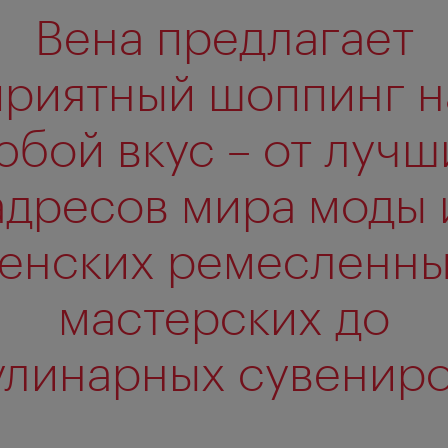
Вена предлагает
приятный шоппинг н
юбой вкус – от лучш
адресов мира моды 
енских ремесленн
мастерских до
улинарных сувениро