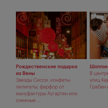
Рождественские подарки
Шоппин
из Вены
В центр
Звезды Сисси, конфеты-
улиц Ке
лилипуты, фарфор от
Грабен и
мануфактуры Аугартен или
снежные ...