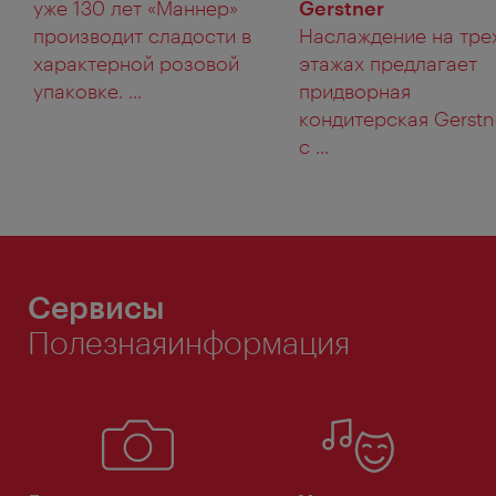
уже 130 лет «Маннер»
Gerstner
производит сладости в
Наслаждение на тре
характерной розовой
этажах предлагает
упаковке. ...
придворная
кондитерская Gerstn
с ...
Сервисы
Полезнаяинформация