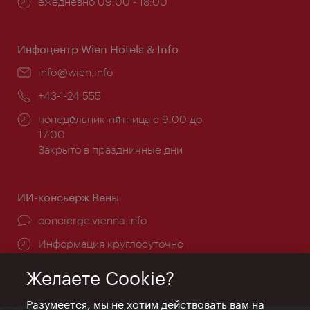
Часы
ежедневно 09:00 - 18:00
работы:
Инфоцентр Wien Hotels & Info
Эл.
info@wien.info
почта:
Телефон:
+43-1-24 555
Часы
понеде́льник-пя́тница с 9:00 до
работы:
17:00
Закрыто в праздничные дни
ИИ-консьерж Вены
concierge.vienna.info
Информация круглосуточно
Желаете Cookie?
Разумеется, мы не хотим действовать вам на