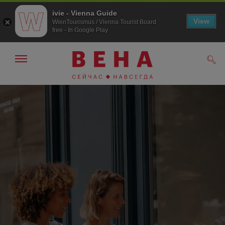
ivie - Vienna Guide
View
WienTourismus / Vienna Tourist Board
free - In Google Play
Показать/
Поис
скрыть
панель
навигации
К
К
навигации
содержанию