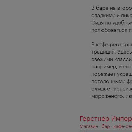
В баре на второ
сладкими и пик
Сидя на удобны
полюбоваться п
В кафе-ресторан
традиций. Здес
свежими класси
например, излю
поражает украш
потолочными фр
ожидает красив
мороженого, из
Герстнер Импер
Магазин · бар · кафе-р