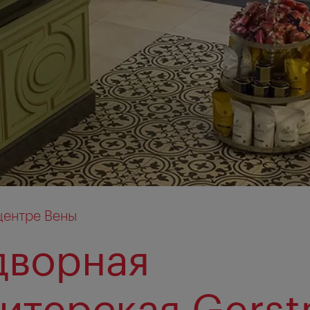
центре Вены
дворная
итерская Gerst