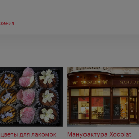
жения
я
цветы для лакомок
Мануфактура Xocolat