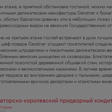
м этаже, в приятной обстановке гостиной, можно н
антными деликатесами мануфактуры Gerstner к бока
х, обитых бархатом диванах или в небольших ложах
ревосходным видом на венскую Государственную оп
е на третьем этаже гостей встречают в духе лучши
ь шеф-повара Gerstner угощают посетителей сладки
ческими штруделями и пикантными деликатесами ве
бленным венским шницелем из сковороды. Блистат
енной позолотой деревянной обшивкой стен, исто
есками и великолепными каминами. В летнее время
ая терраса во внутреннем дворике с пальмами, шед
готовленными вручную десертами и игристыми вина
аторско-королевский придворный кондите
есторан