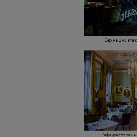
Бар на 2-м этаж
Кафе-ресторан н