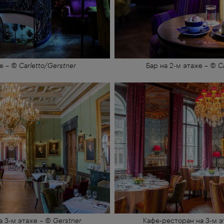
е
–
© Carletto/Gerstner
Бар на 2-м этаже
–
© Ca
а 3-м этаже
–
© Gerstner
Кафе-ресторан на 3-м э