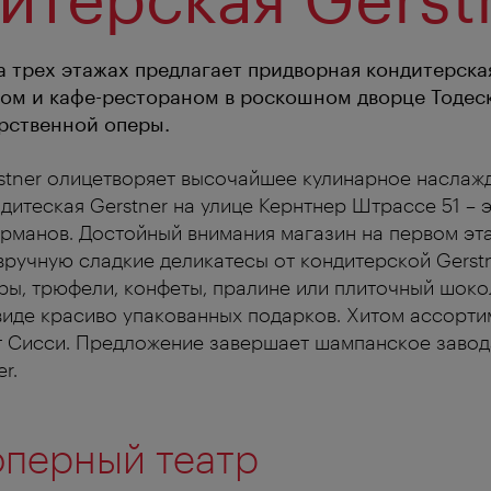
 трех этажах предлагает придворная кондитерская
ом и кафе-рестораном в роскошном дворце Тодес
рственной оперы.
rstner олицетворяет высочайшее кулинарное наслаж
итеская Gerstner на улице Кернтнер Штрассе 51 – э
урманов. Достойный внимания магазин на первом эт
ручную сладкие деликатесы от кондитерской Gerstn
ры, трюфели, конфеты, пралине или плиточный шоко
 виде красиво упакованных подарков. Хитом ассорти
 Сисси. Предложение завершает шампанское заво
r.
оперный театр