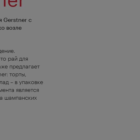
 Gerstner с
ко возле
дение.
то рай для
аже предлагает
er: торты,
лад – в упаковке
мента является
да шампанских