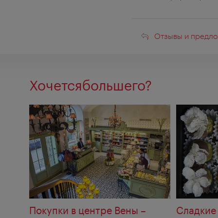
Отзывы
Отзывы и предло
и
предложени
Хочетсябольшего?
Покупки в центре Вены –
Сладкие 