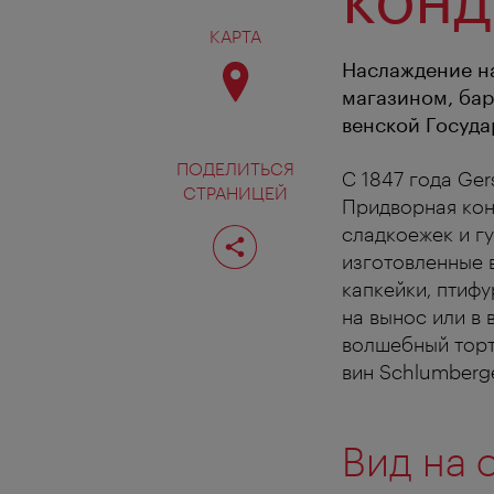
КАРТА
Наслаждение на
магазином, бар
венской Госуда
ПОДЕЛИТЬСЯ
С 1847 года Ge
СТРАНИЦЕЙ
Придворная конд
Поделиться
сладкоежек и г
страницей
изготовленные в
капкейки, птифу
на вынос или в
волшебный торт
вин Schlumberge
Вид на 