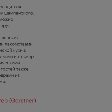
асладиться
лу шампанского.
 можно
еру.
х венских
ми лакомствами,
нской кухни,
ельный интерьер
рическими
 гостей также
еврами из
ми.
р (Gerstner)