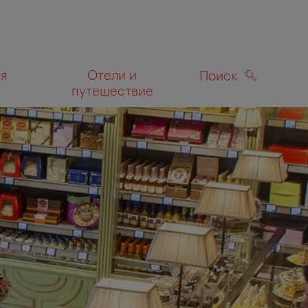
ля
Отели и
Поиск
путешествие
ПОИСК
а карте