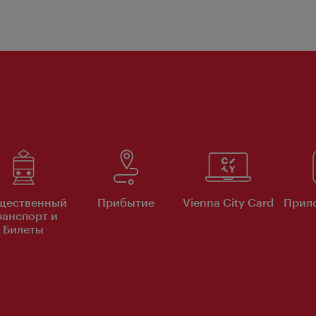
щественный
Прибытие
Vienna City Card
Прило
ранспорт и
Билеты