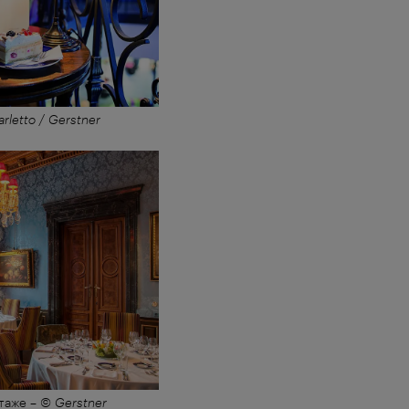
rletto / Gerstner
таже
–
© Gerstner