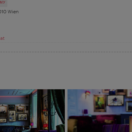
ОМУ
1010 Wien
at