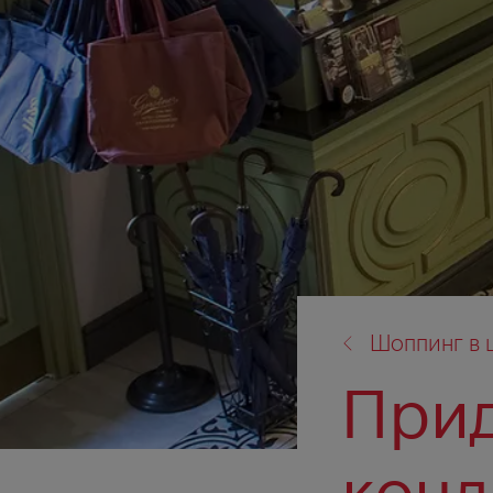
назад
Шоппинг в 
к:
При
конд