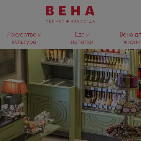
Искусство и
Еда и
Вена д
культура
напитки
жизни
Показать результаты поиска н