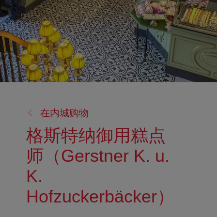
返
在内城购物
回:
格斯特纳御用糕点
师（Gerstner K. u.
K.
Hofzuckerbäcker）