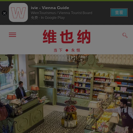
ivie - Vienna Guide
查看
WienTourismus / Vienna Tourist Board
免费 - In Google Play
显
搜
示/
索
隐
前
前
藏
往
往
导
导
内
航
航
容