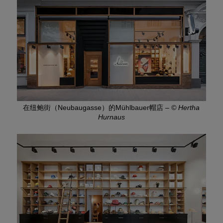
在纽鲍街（Neubaugasse）的Mühlbauer帽店
–
© Hertha
Hurnaus