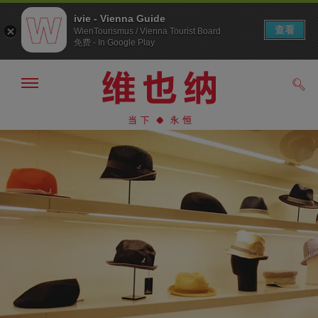
ivie - Vienna Guide
查看
WienTourismus / Vienna Tourist Board
免费 - In Google Play
显
搜
示/
索
隐
前
前
藏
往
往
导
导
内
航
航
容