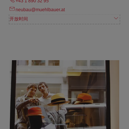
+43 1 890 32 95
neubau@muehlbauer.at
开放时间