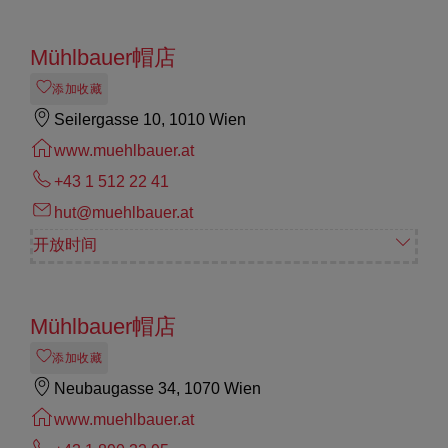
Mühlbauer帽店
添加收藏
Seilergasse 10, 1010 Wien
www.muehlbauer.at
+43 1 512 22 41
hut@muehlbauer.at
开放时间
Mühlbauer帽店
添加收藏
Neubaugasse 34, 1070 Wien
www.muehlbauer.at