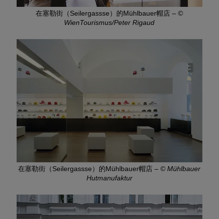
在塞勒街（Seilergassse）的Mühlbauer帽店
–
©
WienTourismus/Peter Rigaud
在塞勒街（Seilergassse）的Mühlbauer帽店
–
© Mühlbauer
Hutmanufaktur