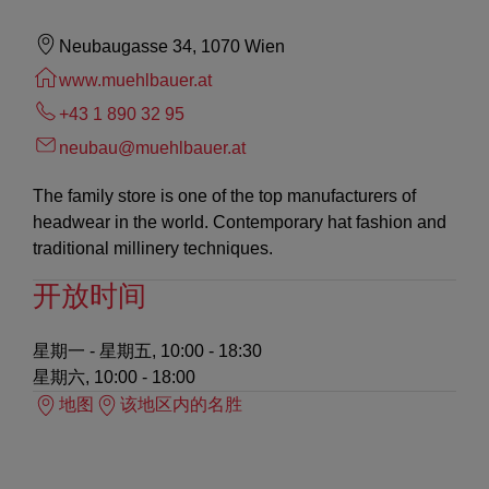
Neubaugasse 34, 1070 Wien
www.muehlbauer.at
+43 1 890 32 95
neubau@muehlbauer.at
The family store is one of the top manufacturers of
headwear in the world. Contemporary hat fashion and
traditional millinery techniques.
开放时间
星期一 - 星期五, 10:00 - 18:30
星期六, 10:00 - 18:00
地图
该地区内的名胜