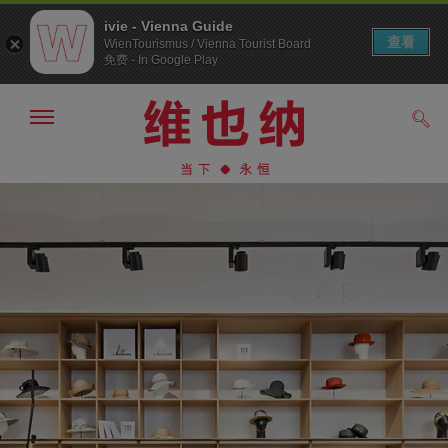
ivie - Vienna Guide
查看
WienTourismus / Vienna Tourist Board
免费 - In Google Play
显
搜
示/
索
隐
前
前
藏
往
往
导
导
内
航
航
容