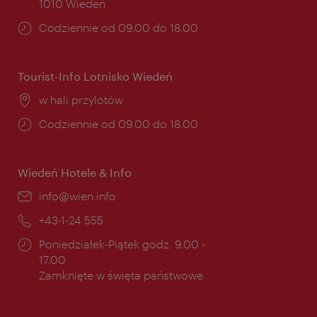
1010 Wiedeń
Godziny
Codziennie od 09.00 do 18.00
otwarcia:
Tourist-Info Lotnisko Wiedeń
Miejsce:
w hali przylotów
Godziny
Codziennie od 09.00 do 18.00
otwarcia:
Wiedeń Hotele & Info
E-
info@wien.info
mail:
Telefon:
+43-1-24 555
Godziny
Poniedziałek-Piątek godz. 9.00 -
otwarcia:
17.00
Zamknięte w święta państwowe