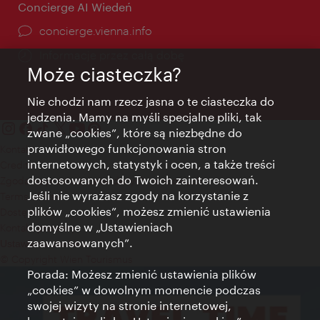
Concierge AI Wiedeń
concierge.vienna.info
Informacje przez całą dobę
Może ciasteczka?
Nie chodzi nam rzecz jasna o te ciasteczka do
jedzenia. Mamy na myśli specjalne pliki, tak
zwane „cookies”, które są niezbędne do
prawidłowego funkcjonowania stron
Kontakt
internetowych, statystyk i ocen, a także treści
Credits
dostosowanych do Twoich zainteresowań.
Zgoda na przetwarzanie danych osobowych
Jeśli nie wyrażasz zgody na korzystanie z
Terms of Use
plików „cookies”, możesz zmienić ustawienia
Dostępność
domyślne w „Ustawieniach
Kontakt prasowy
zaawansowanych”.
Ustawienia cookies
© Copyright Wien Tourismus
Porada: Możesz zmienić ustawienia plików
„cookies” w dowolnym momencie podczas
swojej wizyty na stronie internetowej,