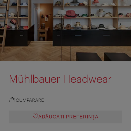
Mühlbauer Headwear
CUMPĂRARE
ADĂUGAȚI PREFERINŢA