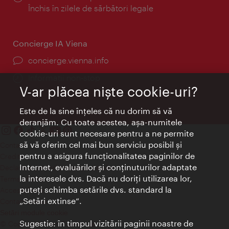
Închis în zilele de sărbători legale
Concierge IA Viena
concierge.vienna.info
Informații non-stop
V-ar plăcea nişte cookie-uri?
Este de la sine înţeles că nu dorim să vă
deranjăm. Cu toate acestea, aşa-numitele
cookie-uri sunt necesare pentru a ne permite
să vă oferim cel mai bun serviciu posibil şi
Contact
pentru a asigura funcţionalitatea paginilor de
Credits
Internet, evaluărilor şi conţinuturilor adaptate
Declaraţie privind protecţia datelor
la interesele dvs. Dacă nu doriţi utilizarea lor,
Terms of Use
puteţi schimba setările dvs. standard la
Accesibilitate
„Setări extinse“.
Contact presa
Setări module cookie
Sugestie: în timpul vizitării paginii noastre de
© Copyright Wien Tourismus