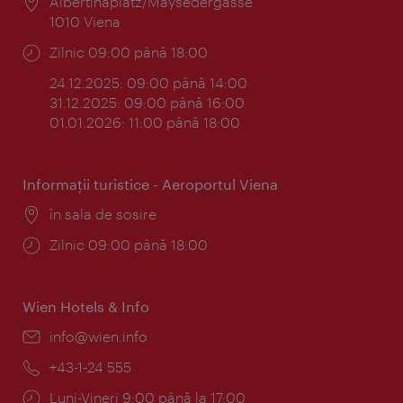
Locul:
Albertinaplatz/Maysedergasse
1010 Viena
Program:
Zilnic 09:00 până 18:00
24.12.2025: 09:00 până 14:00
31.12.2025: 09:00 până 16:00
01.01.2026: 11:00 până 18:00
Informaţii turistice - Aeroportul Viena
Locul:
în sala de sosire
Program:
Zilnic 09:00 până 18:00
Wien Hotels & Info
E-
info@wien.info
mail:
Telefon:
+43-1-24 555
Program:
Luni-Vineri 9:00 până la 17:00