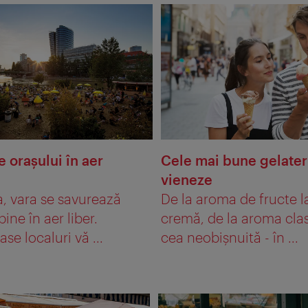
e oraşului în aer
Cele mai bune gelater
vieneze
a, vara se savurează
De la aroma de fructe l
bine în aer liber.
cremă, de la aroma clas
e localuri vă ...
cea neobişnuită - în ...