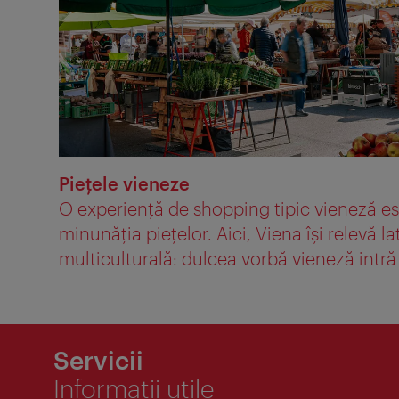
Pieţele vieneze
O experienţă de shopping tipic vieneză e
minunăţia pieţelor. Aici, Viena îşi relevă la
multiculturală: dulcea vorbă vieneză intră .
Servicii
Informaţii utile