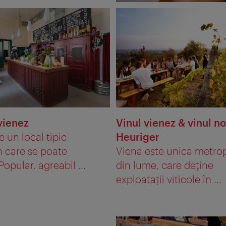
vienez
Vinul vienez & vinul n
e un local tipic
Heuriger
n care se poate
Viena este unica metro
opular, agreabil ...
din lume, care deţine
exploataţii viticole în ...