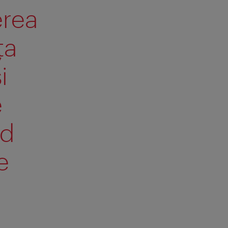
erea
ţa
i
e
nd
e