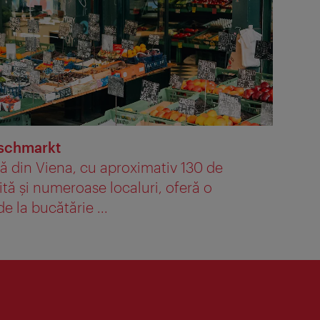
aschmarkt
 din Viena, cu aproximativ 130 de
ită și numeroase localuri, oferă o
de la bucătărie ...