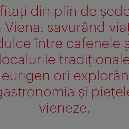
fitaţi din plin de şed
n Viena: savurând via
dulce între cafenele ş
localurile tradiţional
eurigen ori explorâ
gastronomia şi pieţel
vieneze.