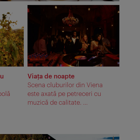
ou
Viaţa de noapte
Scena cluburilor din Viena
polă
este axată pe petreceri cu
muzică de calitate. ...