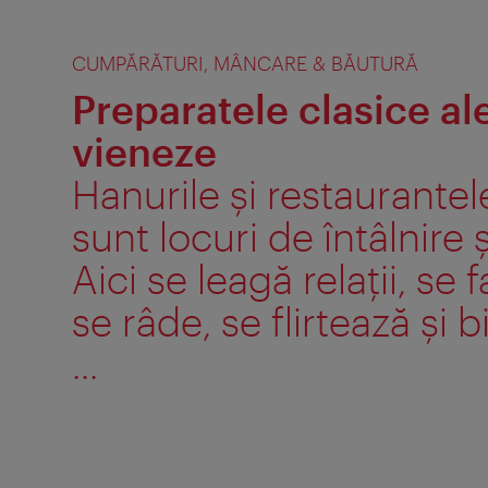
CUMPĂRĂTURI, MÂNCARE & BĂUTURĂ
Preparatele clasice al
vieneze
Hanurile şi restaurante
sunt locuri de întâlnire ş
Aici se leagă relaţii, se 
se râde, se flirtează şi b
...