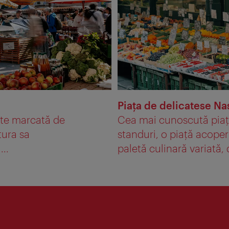
Piaţa de delicatese N
ste marcată de
Cea mai cunoscută piață
tura sa
standuri, o piață acoper
..
paletă culinară variată, 