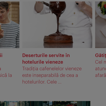
ii
Deserturile servite în
Gătiţ
hotelurile vieneze
Cel 
a
Tradiţia cafenelelor vieneze
atunc
ică la
este inseparabilă de cea a
afară
hotelurilor. Cele ...