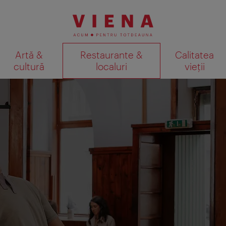
Artă &
Restaurante &
Calitatea
cultură
localuri
vieții
Afişare rezultate căutare pe
periență specială de vacanță!
 nostru online dedicat vizitatorilor. După încheierea vizitei,