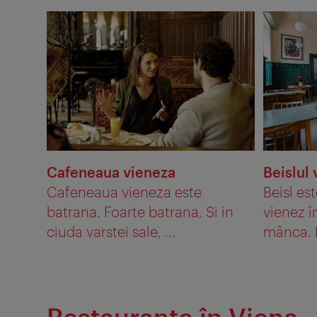
Cafeneaua vieneza
Beislul 
Cafeneaua vieneza este
Beisl est
batrana. Foarte batrana, Si in
vienez î
ciuda varstei sale, ...
mânca. P