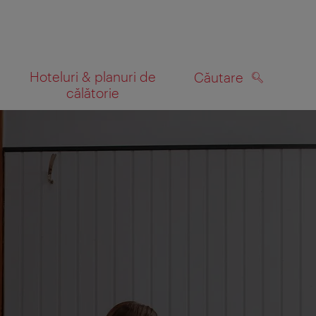
Hoteluri & planuri de
Căutare
călătorie
CĂUTARE
 hartă
 veți primi un e-mail cu invitația de a ne împărtăși