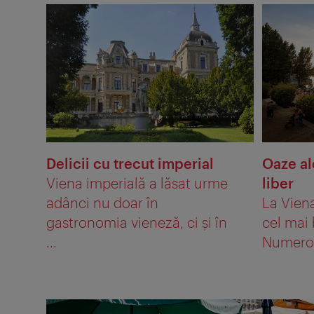
Delicii cu trecut imperial
Oaze al
Viena imperială a lăsat urme
liber
adânci nu doar în
La Vien
gastronomia vieneză, ci şi în
cel mai 
...
Numeroas