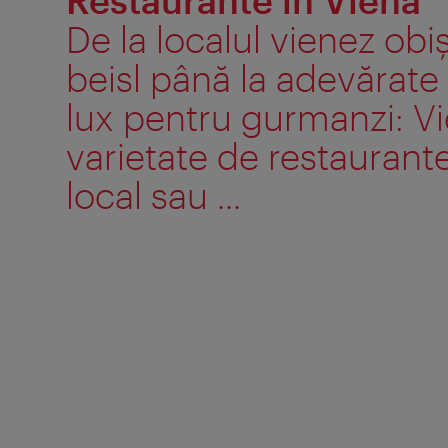
Restaurante în Viena
De la localul vienez obiș
beisl până la adevărate
lux pentru gurmanzi: Vi
varietate de restaurante
local sau ...