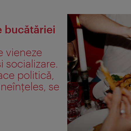
e bucătăriei
le vieneze
i socializare.
face politică,
ineînţeles, se