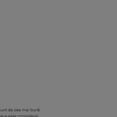
e sunt de cea mai bună
tceva este considerat