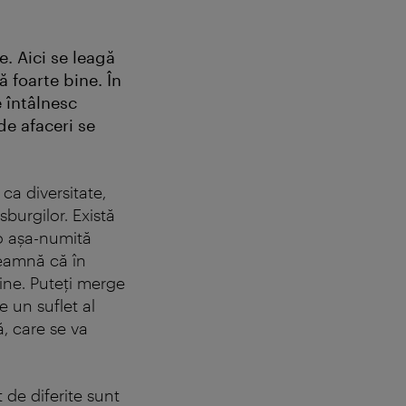
e. Aici se leagă
ă foarte bine. În
e întâlnesc
de afaceri se
ca diversitate,
burgilor. Există
 o aşa-numită
seamnă că în
ne. Puteţi merge
e un suflet al
, care se va
 de diferite sunt