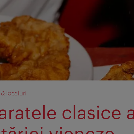
& localuri
aratele clasice 
tăriei vieneze