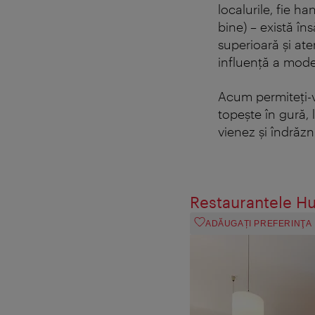
localurile, fie h
bine) – există în
superioară şi ate
influenţă a moder
Acum permiteţi-vă
topeşte în gură, 
vienez şi îndrăzn
Restaurantele H
ADĂUGAȚI PREFERINŢA