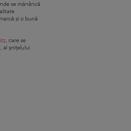
ri unde se mănâncă
alitate
remarcă şi o bună
itz
, care se
 al şniţelului