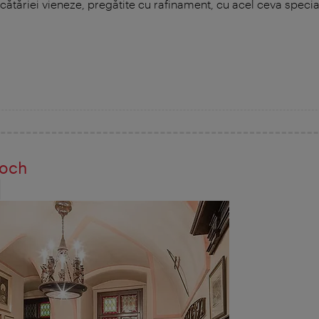
cătăriei vieneze, pregătite cu rafinament, cu acel ceva specia
loch