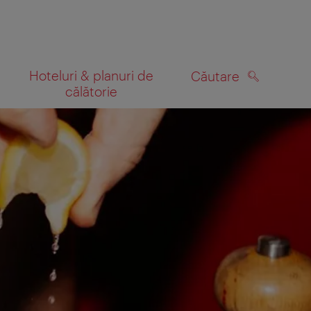
Hoteluri & planuri de
Căutare
călătorie
CĂUTARE
 hartă
 veți primi un e-mail cu invitația de a ne împărtăși