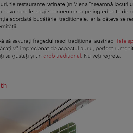
anuri, fie restaurante rafinate (în Viena înseamnă locu
să ceva care le leagă: concentrarea pe ingrediente de c
nţia acordată bucătăriei tradiţionale, iar la câteva se 
nităţii.
 să savuraţi fragedul rasol tradiţional austriac,
Tafelsp
lăsaţi-vă impresionat de aspectul auriu, perfect rumenit,
iţi să gustaţi şi un
drob tradiţional
. Nu veţi regreta.
uth