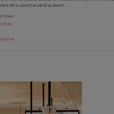
are de la aperitive până la desert.
010 Wien
aft.at
chaft.at