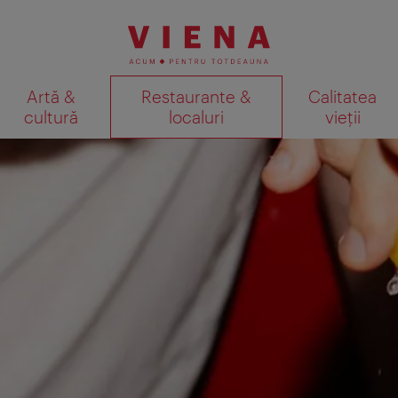
Artă &
Restaurante &
Calitatea
cultură
localuri
vieții
Afişare rezultate căutare pe
periență specială de vacanță!
 nostru online dedicat vizitatorilor. După încheierea vizitei,