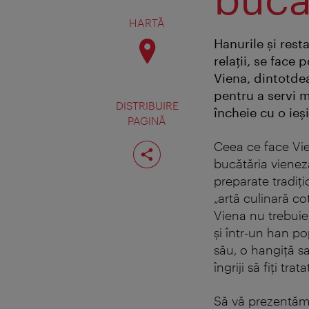
HARTĂ
Hanurile şi resta
relaţii, se face 
Viena, dintotdea
pentru a servi m
DISTRIBUIRE
încheie cu o ieşi
PAGINĂ
Distribuiţi
Ceea ce face Vien
pagina
bucătăria vieneză
preparate tradiţi
„artă culinară co
Viena nu trebuie
şi într-un han po
său, o hangiţă s
îngriji să fiţi tra
Să vă prezentăm 