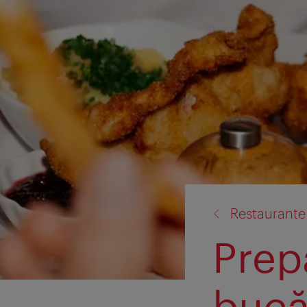
înapoi
Restaurante 
la:
Prep
bucă