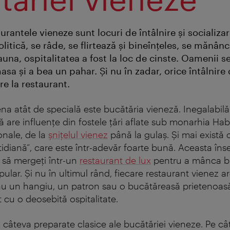
urantele vieneze sunt locuri de întâlnire şi socializar
politică, se râde, se flirtează şi bineînţeles, se mănânc
una, ospitalitatea a fost la loc de cinste. Oamenii s
asa şi a bea un pahar. Şi nu în zadar, orice întâlnire 
re la restaurant.
a atât de specială este bucătăria vieneză. Inegalabilă 
 are influenţe din fostele ţări aflate sub monarhia Habs
onale, de la
şniţelul vienez
până la gulaş. Şi mai există
tidiană“, care este într-adevăr foarte bună. Aceasta în
 să mergeţi într-un
restaurant de lux
pentru a mânca bi
pular. Şi nu în ultimul rând, fiecare restaurant vienez ar
au un hangiu, un patron sau o bucătăreasă prietenoasă
tat cu o deosebită ospitalitate.
câteva preparate clasice ale bucătăriei vieneze. Pe cât