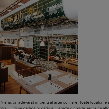
Viena, un adevărat imperiu al artei culinare. Toate localuril
ntral Huth se dedică bucătăriei vieneze dichisite, iar orice al