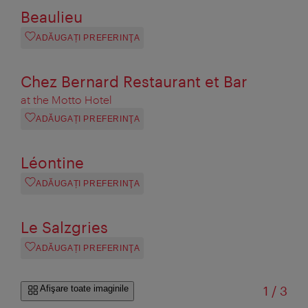
Beaulieu
ADĂUGAȚI PREFERINŢA
Chez Bernard Restaurant et Bar
at the Motto Hotel
ADĂUGAȚI PREFERINŢA
Léontine
ADĂUGAȚI PREFERINŢA
Le Salzgries
ADĂUGAȚI PREFERINŢA
din
Afişare toate imaginile
1
/
3