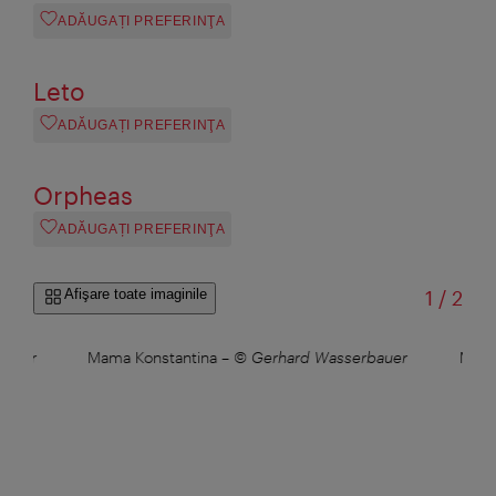
ADĂUGAȚI PREFERINŢA
Leto
ADĂUGAȚI PREFERINŢA
Orpheas
ADĂUGAȚI PREFERINŢA
din
Afişare toate imaginile
1
/
2
bauer
Mama Konstantina
–
© Gerhard Wasserbauer
Mama