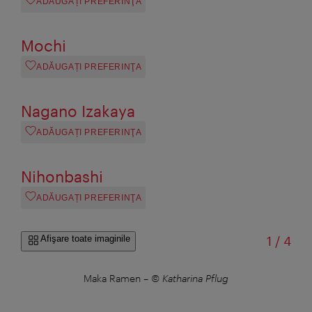
ADĂUGAȚI PREFERINŢA
Mochi
ADĂUGAȚI PREFERINŢA
Nagano Izakaya
ADĂUGAȚI PREFERINŢA
Nihonbashi
ADĂUGAȚI PREFERINŢA
din
Afişare toate imaginile
1
/
4
Maka Ramen
–
© Katharina Pflug