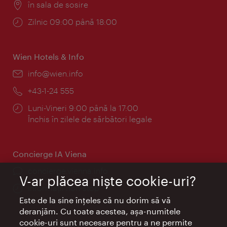
Locul:
în sala de sosire
Program:
Zilnic 09:00 până 18:00
Wien Hotels & Info
E-
info@wien.info
mail:
Telefon:
+43-1-24 555
Program:
Luni-Vineri 9:00 până la 17:00
Închis în zilele de sărbători legale
Concierge IA Viena
concierge.vienna.info
V-ar plăcea nişte cookie-uri?
Informații non-stop
Este de la sine înţeles că nu dorim să vă
deranjăm. Cu toate acestea, aşa-numitele
cookie-uri sunt necesare pentru a ne permite