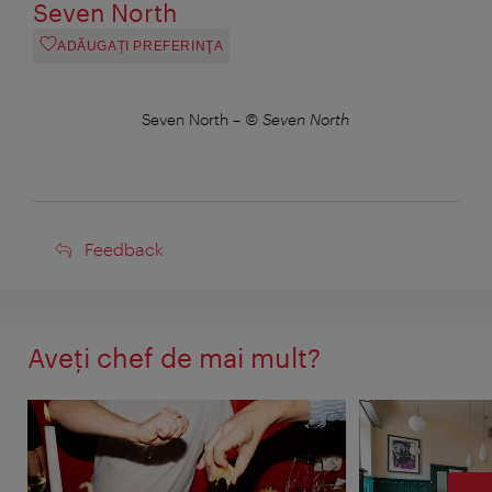
Seven North
ADĂUGAȚI PREFERINŢA
Seven North
–
© Seven North
Feedback
Feedback
Aveţi chef de mai mult?