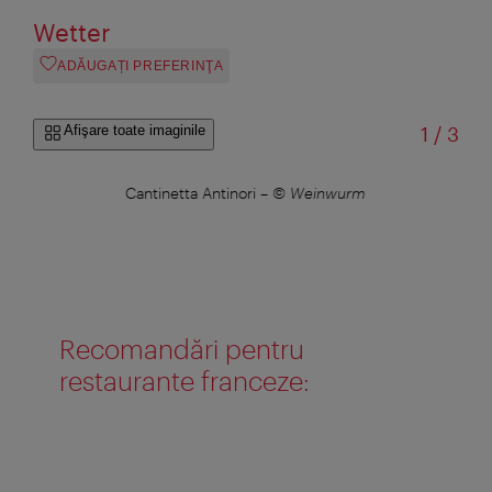
Wetter
ADĂUGAȚI PREFERINŢA
din
Afişare toate imaginile
1
/
3
Cantinetta Antinori
–
© Weinwurm
Recomandări pentru
restaurante franceze: