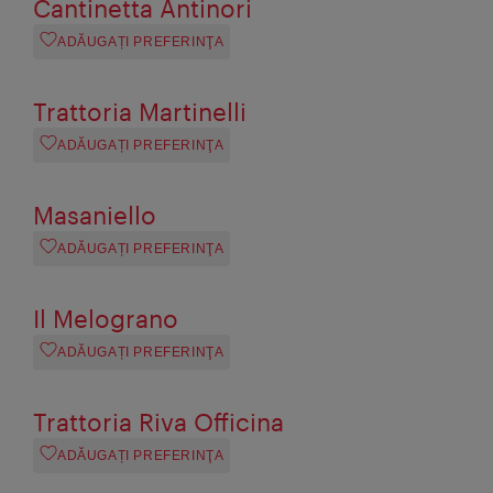
Cantinetta Antinori
ADĂUGAȚI PREFERINŢA
Trattoria Martinelli
ADĂUGAȚI PREFERINŢA
Masaniello
ADĂUGAȚI PREFERINŢA
Il Melograno
ADĂUGAȚI PREFERINŢA
Trattoria Riva Officina
ADĂUGAȚI PREFERINŢA