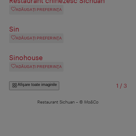
Restaurant chinezesc Sichuan
ADĂUGAȚI PREFERINŢA
Sin
ADĂUGAȚI PREFERINŢA
Sinohouse
ADĂUGAȚI PREFERINŢA
din
Afişare toate imaginile
1
/
3
ine
Restaurant Sichuan
–
© Mo&Co