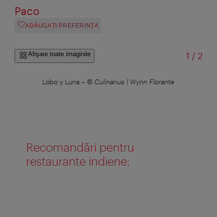
Paco
ADĂUGAȚI PREFERINŢA
din
Afişare toate imaginile
1
/
2
ante
Lobo y Luna
–
© Culinarius | Wynn Florante
Lob
Recomandări pentru
restaurante indiene: