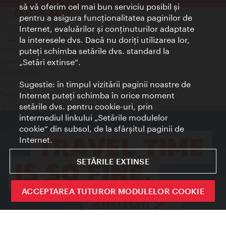
să vă oferim cel mai bun serviciu posibil şi
pentru a asigura funcţionalitatea paginilor de
Contact
Internet, evaluărilor şi conţinuturilor adaptate
Credits
la interesele dvs. Dacă nu doriţi utilizarea lor,
Declaraţie privind protecţia datelor
puteţi schimba setările dvs. standard la
Terms of Use
„Setări extinse“.
Accesibilitate
Contact presa
Sugestie: în timpul vizitării paginii noastre de
Internet puteţi schimba în orice moment
Setări module cookie
© Copyright Wien Tourismus
setările dvs. pentru cookie-uri, prin
intermediul linkului „Setările modulelor
cookie“ din subsol, de la sfârşitul paginii de
Internet.
SETĂRILE EXTINSE
ACCEPTAREA TUTUROR MODULELOR COOKIE