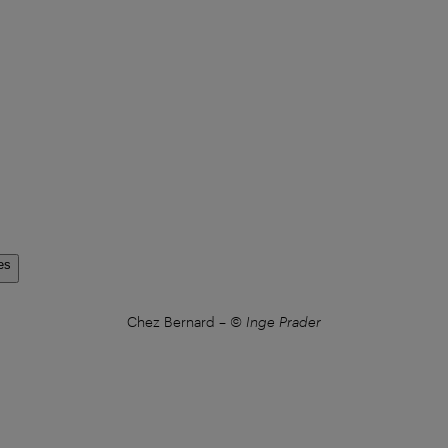
es
Chez Bernard
–
© Inge Prader