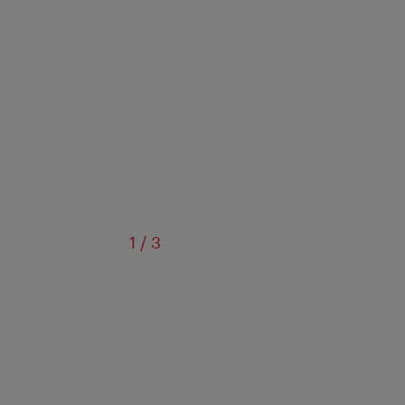
de
1
/
3