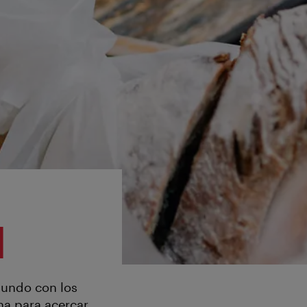
l
 mundo con los
na para acercar