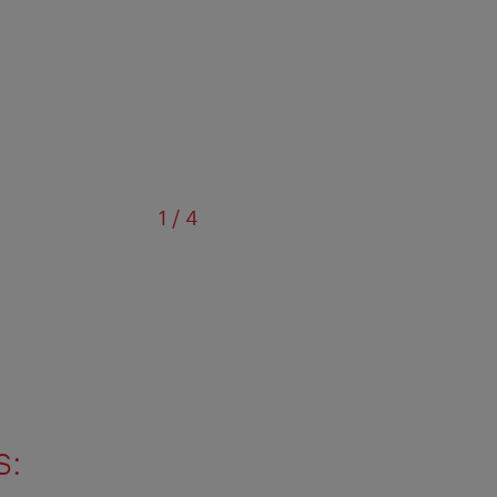
de
1
/
4
s: