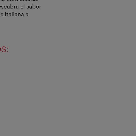
escubra el sabor
 italiana a
s: