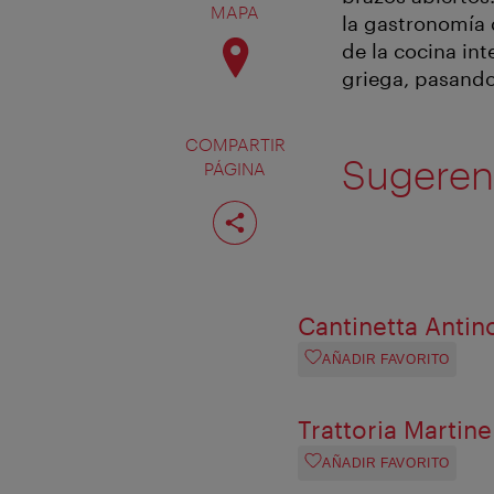
MAPA
la gastronomía 
de la cocina int
griega, pasando
COMPARTIR
Sugerenc
PÁGINA
Compartir
página
Cantinetta Antin
AÑADIR FAVORITO
Trattoria Martinel
AÑADIR FAVORITO