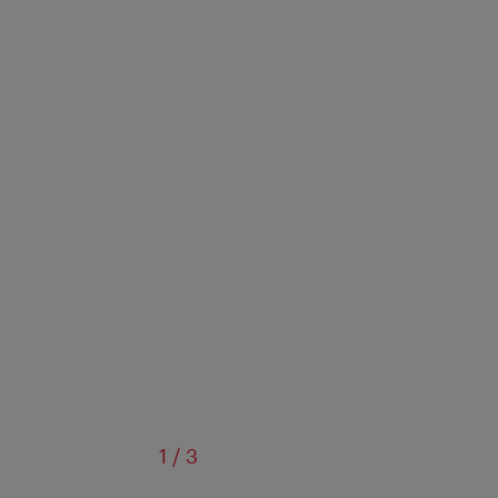
de
1
/
3