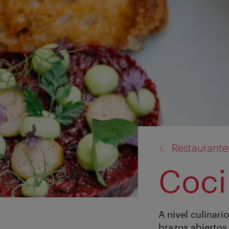
volver
Restaurante
a:
Coci
A nivel culinar
brazos abiertos