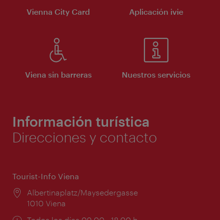
Vienna City Card
Aplicación ivie
Viena sin barreras
Nuestros servicios
Información turística
Direcciones y contacto
Tourist-Info Viena
Lugar:
Albertinaplatz/Maysedergasse
1010 Viena
Horarios
Todos los días 09:00 - 18:00 h