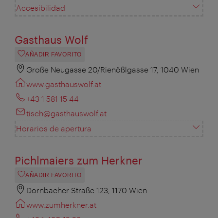
Accesibilidad
Gasthaus Wolf
AÑADIR FAVORITO
Große Neugasse 20/Rienößlgasse 17, 1040 Wien
www.gasthauswolf.at
+43 1 581 15 44
tisch@gasthauswolf.at
Horarios de apertura
Pichlmaiers zum Herkner
AÑADIR FAVORITO
Dornbacher Straße 123, 1170 Wien
www.zumherkner.at