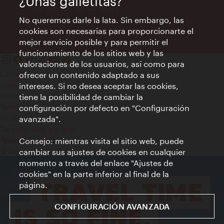
¿Unas galletitas?
Información las 24 horas
No queremos darle la lata. Sin embargo, las
cookies son necesarias para proporcionarte el
mejor servicio posible y para permitir el
funcionamiento de los sitios web y las
valoraciones de los usuarios, así como para
Contacto
ofrecer un contenido adaptado a sus
Aviso legal
intereses. Si no desea aceptar las cookies,
Política de privacidad de datos
tiene la posibilidad de cambiar la
Terms of Use
configuración por defecto en "Configuración
Accesibilidad
avanzada".
Contacto para la prensa
Consejo: mientras visita el sitio web, puede
Ajustes de cookie
© Copyright WienTourismus
cambiar sus ajustes de cookies en cualquier
momento a través del enlace "Ajustes de
cookies" en la parte inferior al final de la
página.
CONFIGURACIÓN AVANZADA