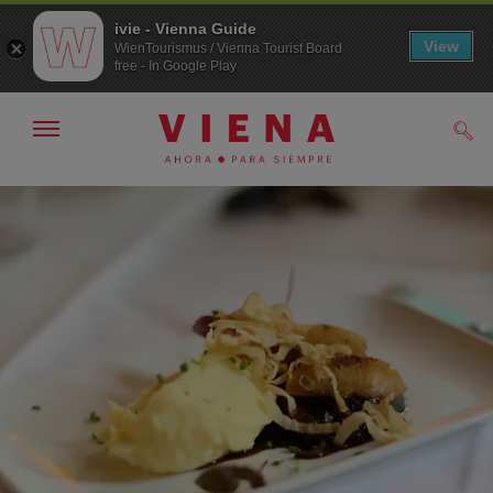
ivie - Vienna Guide
View
WienTourismus / Vienna Tourist Board
free - In Google Play
Mostrar/ocultar
Busc
navegación
A
Al
la
contenido
navegación