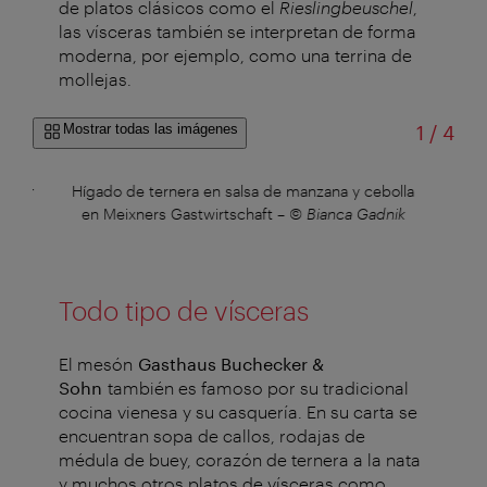
de platos clásicos como el
Rieslingbeuschel
,
las vísceras también se interpretan de forma
moderna, por ejemplo, como una terrina de
mollejas.
de
Mostrar todas las imágenes
1
/
4
ecker
Hígado de ternera en salsa de manzana y cebolla
Re
en Meixners Gastwirtschaft
–
© Bianca Gadnik
Todo tipo de vísceras
El mesón
Gasthaus Buchecker &
Sohn
también es famoso por su tradicional
cocina vienesa y su casquería. En su carta se
encuentran sopa de callos, rodajas de
médula de buey, corazón de ternera a la nata
y muchos otros platos de vísceras como