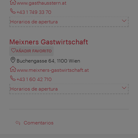
www.gasthausstern.at
+43 1 749 33 70
Horarios de apertura
Meixners Gastwirtschaft
AÑADIR FAVORITO
Buchengasse 64, 1100 Wien
www.meixners-gastwirtschaft.at
+43 1 60 42 710
Horarios de apertura
Comentarios
Comentarios