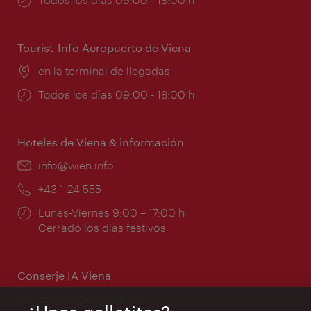
de
apertura:
Tourist-Info Aeropuerto de Viena
Lugar:
en la terminal de llegadas
Horarios
Todos los días 09:00 - 18:00 h
de
apertura:
Hoteles de Viena & información
e-
info@wien.info
mail:
Teléfono:
+43-1-24 555
Horarios
Lunes-Viernes 9:00 – 17:00 h
de
Cerrado los días festivos
apertura:
Conserje IA Viena
concierge.vienna.info