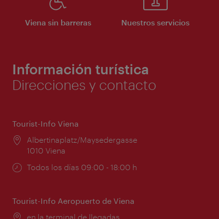
Viena sin barreras
Nuestros servicios
Información turística
Direcciones y contacto
Tourist-Info Viena
Lugar:
Albertinaplatz/Maysedergasse
1010 Viena
Horarios
Todos los días 09:00 - 18:00 h
de
apertura:
Tourist-Info Aeropuerto de Viena
Lugar:
en la terminal de llegadas