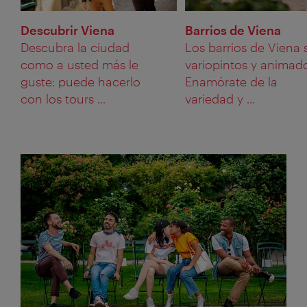
Descubrir Viena
Barrios de Viena
Descubra la ciudad
Los barrios de Viena 
como a usted más le
variopintos y animad
guste: puede hacerlo
Enamórate de la
con los tours ...
variedad y ...