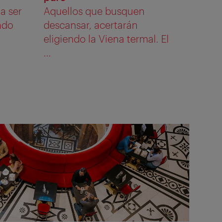
 a ser
Aquellos que busquen
ndo
descansar, acertarán
eligiendo la Viena termal. El
...