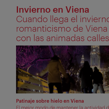
Invierno en Viena
Cuando llega el invierno
romanticismo de Viena 
con las animadas calles
Patinaje sobre hielo en Viena
El mejor modo de mantener la actividad du