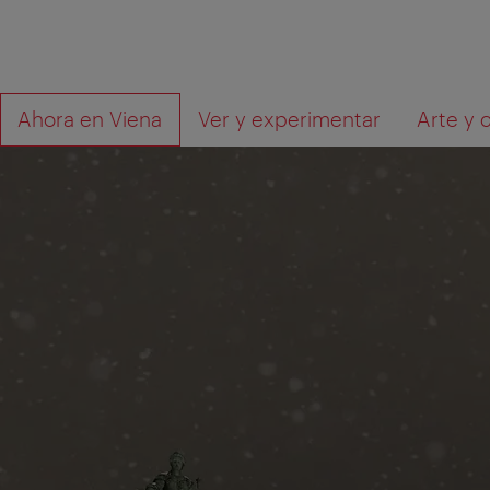
A
Al
Qué
Ahora en Viena
Ver y experimentar
Arte y 
la
contenido
está
navegación
buscando?