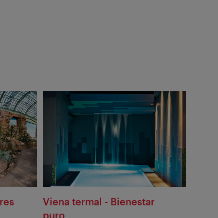
Mostrar
texto
alternativ
ares
Viena termal - Bienestar
puro