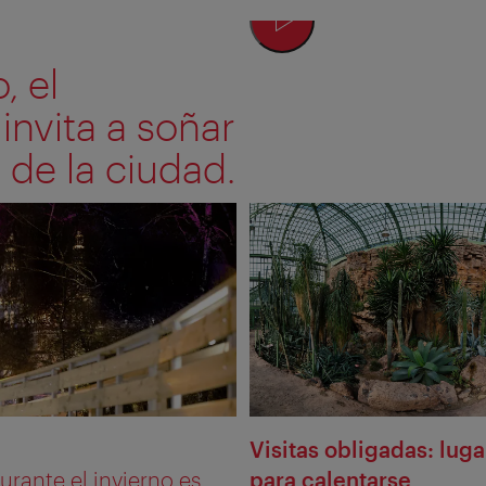
, el
invita a soñar
 de la ciudad.
Visitas obligadas: lug
rante el invierno es
para calentarse