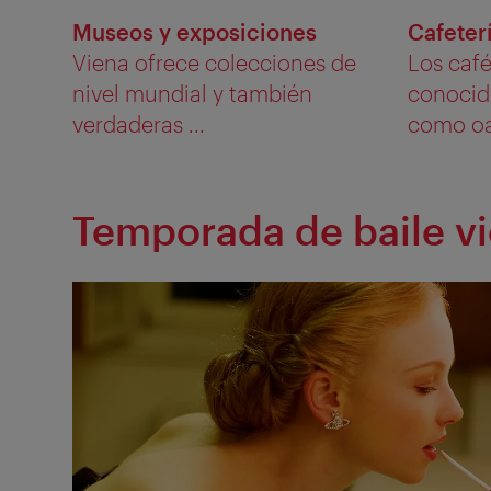
Museos y exposiciones
Cafeter
Viena ofrece colecciones de
Los café
nivel mundial y también
conocid
verdaderas ...
como oas
Temporada de baile v