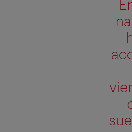
E
na
h
aco
vie
sue