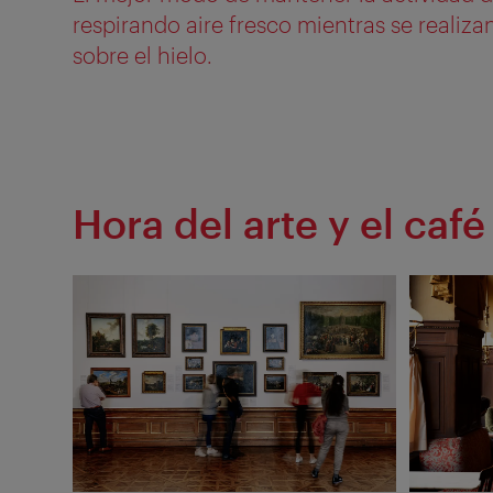
respirando aire fresco mientras se realizan
sobre el hielo.
Hora del arte y el café