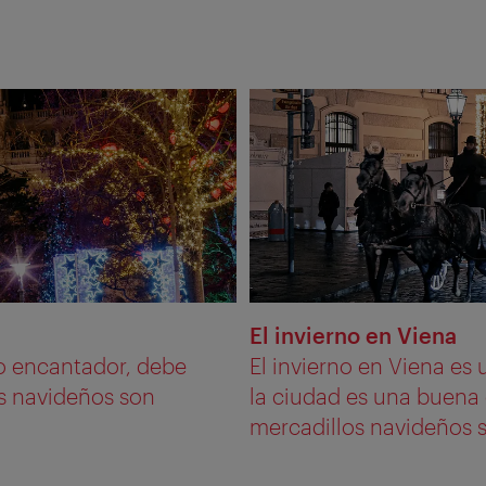
El invierno en Viena
o encantador, debe
El invierno en Viena es
os navideños son
la ciudad es una buena 
mercadillos navideños s