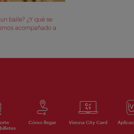
 un baile? ¿Y qué se
 Hemos acompañado a
orte
Cómo llegar
Vienna City Card
Aplicac
billetes