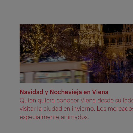
Navidad y Nochevieja en Viena
Quien quiera conocer Viena desde su lad
visitar la ciudad en invierno. Los mercad
especialmente animados.