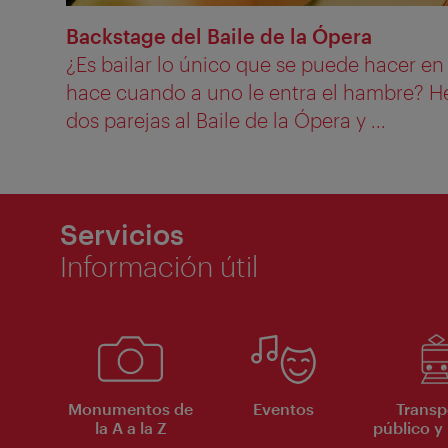
Backstage del Baile de la Ópera
¿Es bailar lo único que se puede hacer en
hace cuando a uno le entra el hambre?
dos parejas al Baile de la Ópera y ...
Servicios
Información útil
Monumentos de
Eventos
Transp
la A a la Z
público y 