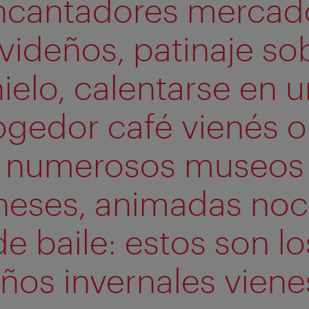
ncantadores mercad
videños, patinaje so
ielo, calentarse en 
gedor café vienés o
numerosos museos
neses, animadas no
de baile: estos son lo
ños invernales viene