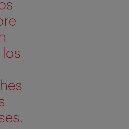
os
bre
un
 los
ches
s
ses.