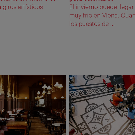
 giros artísticos
El invierno puede llegar
muy frío en Viena. Cua
los puestos de ...