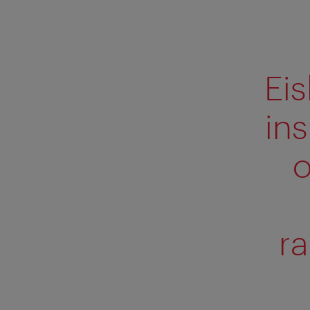
Ei
in
o
r