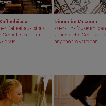
Kaffeehäuser
Dinner im Museum
er Kaffeehaus ist als
Zuerst ins Museum, dann
r Gemütlichkeit rund
kulinarische Genüsse l
lobus ...
angenehm vereinen.