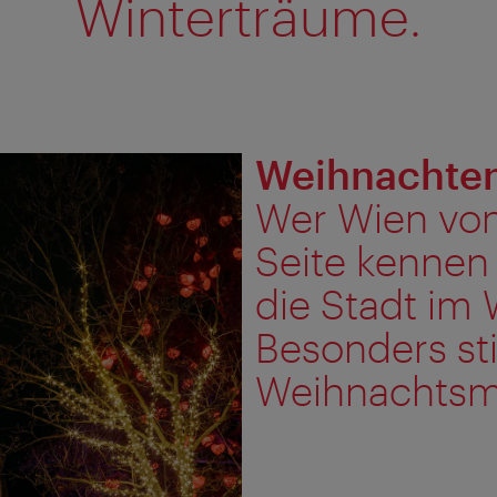
Winterträume.
Weihnachten 
Wer Wien von
Seite kennen 
die Stadt im
Besonders st
Weihnachtsm