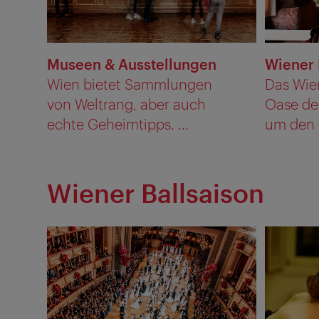
Museen & Ausstellungen
Wiener 
Wien bietet Sammlungen
Das Wien
von Weltrang, aber auch
Oase de
echte Geheimtipps. ...
um den G
Wiener Ballsaison