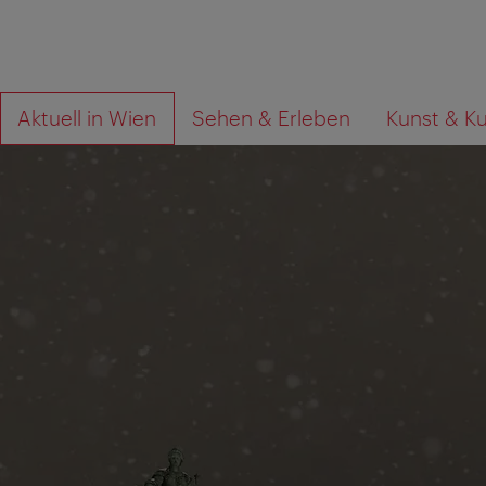
Zur
Zum
Wonach
Aktuell in Wien
Sehen & Erleben
Kunst & Ku
Navigation
Inhalt
suchen
Sie?