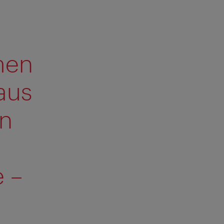
men
aus
en
 –