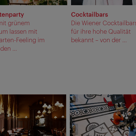
tenparty
Cocktailbars
mit grünem
Die Wiener Cocktailbar
um lassen mit
für ihre hohe Qualität
arten-Feeling im
bekannt – von der ...
den ...
e