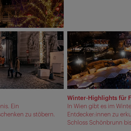
Winter-Highlights für 
nis. Ein
In Wien gibt es im Winte
schenken zu stöbern.
Entdecker:innen zu erk
Schloss Schönbrunn bis