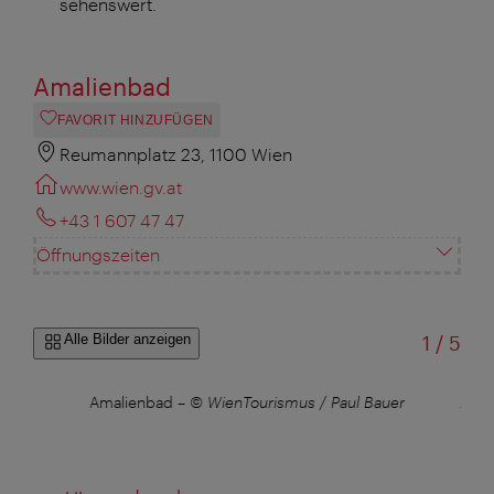
sehenswert.
Amalienbad
FAVORIT HINZUFÜGEN
Reumannplatz 23, 1100 Wien
www.wien.gv.at
+43 1 607 47 47
Öffnungszeiten
von
Alle Bilder anzeigen
1
/
5
Amalienbad
–
© WienTourismus / Paul Bauer
Amal