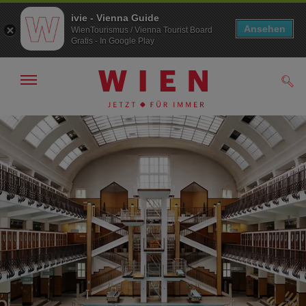
ivie - Vienna Guide
Ansehen
WienTourismus / Vienna Tourist Board
Gratis - In Google Play
Navigation
Such
anzeigen/
ausblenden
Zur
Zum
Navigation
Inhalt