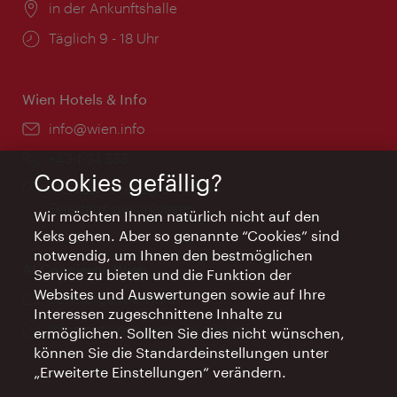
Ort:
in der Ankunftshalle
Öffnungszeiten:
Täglich 9 - 18 Uhr
Wien Hotels & Info
Email:
info@wien.info
Telefon:
+43-1-24 555
Cookies gefällig?
Öffnungszeiten:
Montag - Freitag 9 – 17 Uhr
Feiertags geschlossen
Wir möchten Ihnen natürlich nicht auf den
Keks gehen. Aber so genannte “Cookies” sind
notwendig, um Ihnen den bestmöglichen
AI Concierge Wien
Service zu bieten und die Funktion der
Websites und Auswertungen sowie auf Ihre
Ort:
concierge.wien.info
Interessen zugeschnittene Inhalte zu
Öffnungszeiten:
Informationen rund um die Uhr
ermöglichen. Sollten Sie dies nicht wünschen,
können Sie die Standardeinstellungen unter
„Erweiterte Einstellungen“ verändern.