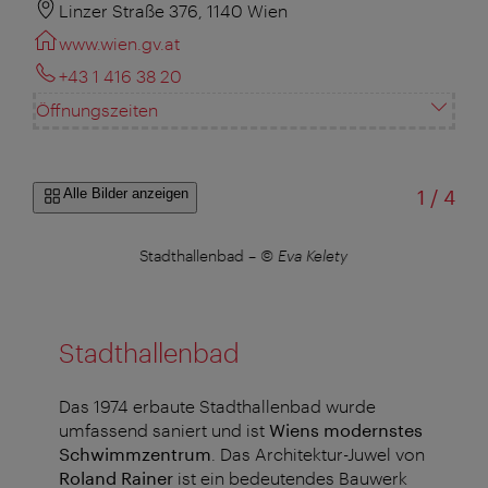
Linzer Straße 376, 1140 Wien
www.wien.gv.at
+43 1 416 38 20
Öffnungszeiten
von
Alle Bilder anzeigen
1
/
4
Stadthallenbad
–
© Eva Kelety
Stadthallenbad
Das 1974 erbaute Stadthallenbad wurde
umfassend saniert und ist
Wiens modernstes
Schwimmzentrum
. Das Architektur-Juwel von
Roland Rainer
ist ein bedeutendes Bauwerk