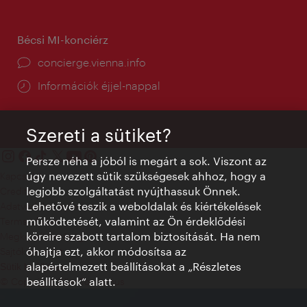
Bécsi MI-konciérz
concierge.vienna.info
Információk éjjel-nappal
Szereti a sütiket?
Persze néha a jóból is megárt a sok. Viszont az
úgy nevezett sütik szükségesek ahhoz, hogy a
Kapcsolat
legjobb szolgáltatást nyújthassuk Önnek.
Credits
Lehetővé teszik a weboldalak és kiértékelések
Adatvédelmi nyilatkozat
működtetését, valamint az Ön érdeklődési
Terms of Use
köreire szabott tartalom biztosítását. Ha nem
Megközelíthetőség
óhajtja ezt, akkor módosítsa az
Sajtókapcsolat
alapértelmezett beállításokat a „Részletes
Sütik beállítása
beállítások“ alatt.
© Copyright WienTourismus