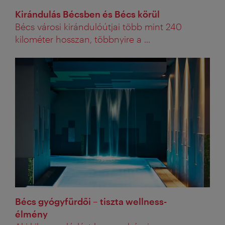
Kirándulás Bécsben és Bécs körül
Bécs városi kirándulóútjai több mint 240
kilométer hosszan, többnyire a ...
Bécs gyógyfürdői – tiszta wellness-
élmény