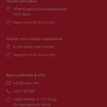
Tourist-Info Bécs
Helyszín:
Albertinaplatz/Maysedergasse
1010 Bécs
Nyitva
Naponta 9-18 óra között
tartás:
Tourist-Info a bécsi repülőtéren
Helyszín:
az érkezési csarnokban
Nyitva
Naponta 9-18 óra között
tartás:
Bécsi szállodák & infó
E-
info@wien.info
mail:
Telefon:
+43-1-24 555
Nyitva
Hétfő-Péntek 9 – 17 óráig
tartás:
Ünnepnapokon zárva