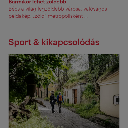
Bármikor lehet zöldebb
Bécs a világ legzöldebb városa, valóságos
példakép, „zöld” metropolisként ...
Sport & kikapcsolódás