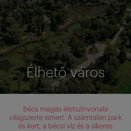
Élhető város
Bécs magas életszínvonala
világszerte ismert. A számtalan park
és kert, a bécsi víz és a sikeres