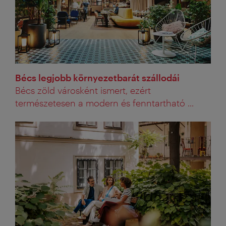
Bécs legjobb környezetbarát szállodái
Bécs zöld városként ismert, ezért
természetesen a modern és fenntartható ...