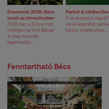
Economist 2026: Bécs
Parkok & zöldterüle
ismét az élmezőnyben
Friss levegőre vágyik
2026-ban a Economist
város legszebb parkjai
Intelligence Unit Bécset
kertjei, zöldterületei, ..
a világ második
legélhetőbb ...
Fenntartható Bécs