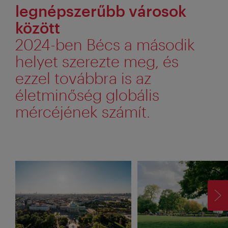
legnépszerűbb városok
között
2024-ben Bécs a második
helyet szerezte meg, és
ezzel továbbra is az
életminőség globális
mércéjének számít.
TO