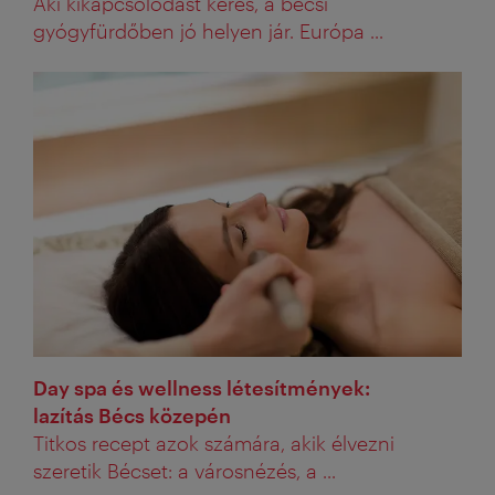
Aki kikapcsolódást keres, a bécsi
gyógyfürdőben jó helyen jár. Európa ...
Day spa és wellness létesítmények:
lazítás Bécs közepén
Titkos recept azok számára, akik élvezni
szeretik Bécset: a városnézés, a ...