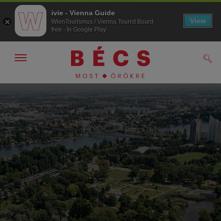
ivie - Vienna Guide
View
WienTourismus / Vienna Tourist Board
free - In Google Play
Navigáció
Kere
kijelzése
/
elrejtése
A
A
navigációhoz
tartalomhoz