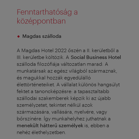
Fenntarthatóság a
középpontban
Magdas szálloda
A Magdas Hotel 2022 őszén a II. kerületből a
III. kerületbe költözik. A
Social Business Hotel
szálloda filozófiája változatlan marad: A
munkatársak az egész világból származnak,
és magukkal hozzák egyedülálló
élettörténeteiket. A vállalat különös hangsúlyt
fektet a tanoncképzésre: a tapasztaltabb
szállodai szakemberek képzik ki az újabb
személyzetet, tekintet nélkül azok
származására, vallására, nyelvére, vagy
bőrszínére. Így munkahelyhez juthatnak a
menekült hátterű személyek
is, ebben a
nehéz élethelyzetben.