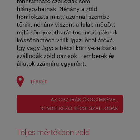
fenntartható szállodák sem
hiányozhatnak. Néhány a zöld
homlokzata miatt azonnal szembe
tűnik, néhány viszont a falak mögött
rejlő környezetbarát technológiáknak
köszönhetően válik igazi önellátóvá.
Így vagy úgy: a bécsi környezetbarát
szállodák zöld oázisok – emberek és
állatok számára egyaránt.
TÉRKÉP
AZ OSZTRÁK ÖKOCÍMKÉVEL
RENDELKEZŐ BÉCSI SZÁLLODÁK
Teljes mértékben zöld