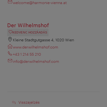
welcome@harmonie-vienna.at
Der Wilhelmshof
KEDVENC HOZZÁADÁS
Kleine Stadtgutgasse 4, 1020 Wien
www.derwilhelmshof.com
+43 1 214 55 210
info@derwilhelmshof.com
Visszajelzés
Visszajelzés