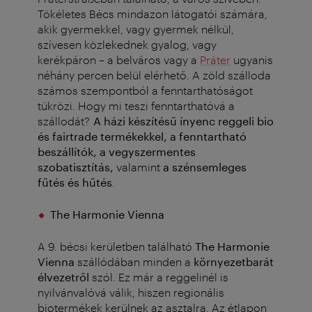
Tökéletes Bécs mindazon látogatói számára,
akik gyermekkel, vagy gyermek nélkül,
szívesen közlekednek gyalog, vagy
kerékpáron – a belváros vagy a
Práter
ugyanis
néhány percen belül elérhető. A zöld szálloda
számos szempontból a fenntarthatóságot
tükrözi. Hogy mi teszi fenntarthatóvá a
szállodát?
A házi készítésű ínyenc reggeli bio
és fairtrade termékekkel, a fenntartható
beszállítók, a vegyszermentes
szobatisztítás,
valamint
a szénsemleges
fűtés és hűtés
.
The Harmonie Vienna
A 9. bécsi kerületben található
The Harmonie
Vienna
szállódában minden a
környezetbarát
élvezetről
szól. Ez már a reggelinél is
nyilvánvalóvá válik, hiszen regionális
biotermékek kerülnek az asztalra. Az étlapon