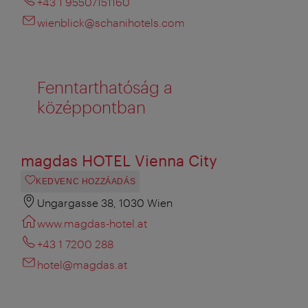
+43 1 95507151160
wienblick@schanihotels.com
Fenntarthatóság a
középpontban
magdas HOTEL Vienna City
KEDVENC HOZZÁADÁS
Ungargasse 38, 1030 Wien
www.magdas-hotel.at
+43 1 7200 288
hotel@magdas.at