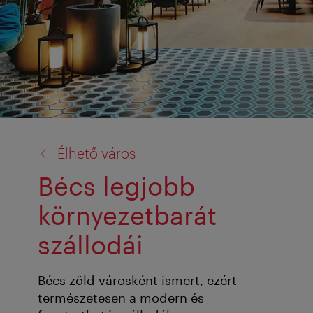
vissza
Élhető város
a:
Bécs legjobb
környezetbarát
szállodái
Bécs zöld városként ismert, ezért
természetesen a modern és