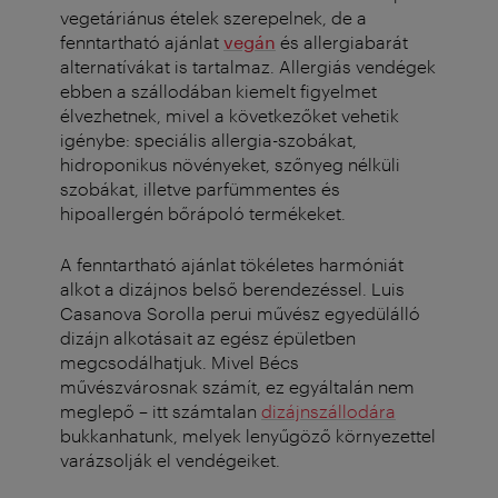
vegetáriánus ételek szerepelnek, de a
fenntartható ajánlat
vegán
és allergiabarát
alternatívákat is tartalmaz. Allergiás vendégek
ebben a szállodában kiemelt figyelmet
élvezhetnek, mivel a következőket vehetik
igénybe: speciális allergia-szobákat,
hidroponikus növényeket, szőnyeg nélküli
szobákat, illetve parfümmentes és
hipoallergén bőrápoló termékeket.
A fenntartható ajánlat tökéletes harmóniát
alkot a dizájnos belső berendezéssel. Luis
Casanova Sorolla perui művész egyedülálló
dizájn alkotásait az egész épületben
megcsodálhatjuk. Mivel Bécs
művészvárosnak számít, ez egyáltalán nem
meglepő – itt számtalan
dizájnszállodára
bukkanhatunk, melyek lenyűgöző környezettel
varázsolják el vendégeiket.