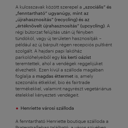
A kulcsszavak között szerepel a
„szociális” és
„fenntartható” ugyanúgy, mint az
„újrahasznosítás” (recycling) és az
„értéknövelt újrahasznosítás” (upcycling)
. A
régi bútorzat felújítás után új fényben
tündököl, vagy új területen hasznosítják –
például az új bárpult régen recepciós pultként
szolgált. A hajdani papi lakóház
parkolóhelyeiből egy
kis kerti oázist
teremtettek, ahol a vendégek reggelijüket
élvezhetik. Ezen kívül a szálloda magában
foglalja a
magdas éttermet
is, amely
szezonális étkekkel, bio és fairtrade
termékekkel, valamint nagyrészt vegetáriánus
ételekkel kényezteti vendégeit.
Henriette városi szálloda
A fenntartható Henriette boutique szálloda a
Praterstraßeban található, a város szívében.