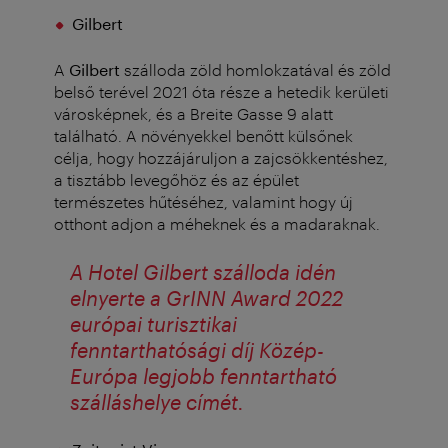
Gilbert
A
Gilbert
szálloda zöld homlokzatával és zöld
belső terével 2021 óta része a hetedik kerületi
városképnek, és a Breite Gasse 9 alatt
található. A növényekkel benőtt külsőnek
célja, hogy hozzájáruljon a zajcsökkentéshez,
a tisztább levegőhöz és az épület
természetes hűtéséhez, valamint hogy új
otthont adjon a méheknek és a madaraknak.
A Hotel Gilbert szálloda idén
elnyerte a GrINN Award 2022
európai turisztikai
fenntarthatósági díj Közép-
Európa legjobb fenntartható
szálláshelye címét.