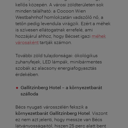
kellős közepén. A városi zöldterületen sok
minden található: a
Cocoon Wien
Westbahnhof
homlokzatán vadszőlő nő, a
tetőn pedig levendula virágzik. Ezért a méhek
is szívesen ellátogatnak errefelé, ami
hozzájárul ahhoz, hogy Bécset igazi
méhek
városaként
tartják számon.
További zöld tulajdonságai: ökológikus
zuhanyfejek, LED lámpák, minibármentes
szobák az alacsony energiafogyasztás
érdekében.
Gallitzinberg Hotel – a környezetbarát
szálloda
Bécs nyugati városszélén fekszik a
környezetbarát Gallitzinberg Hotel
. Viszont
ez nem azt jelenti, hogy messze van Bécs
látványosságaitól, hiszen 25 perc alatt bent