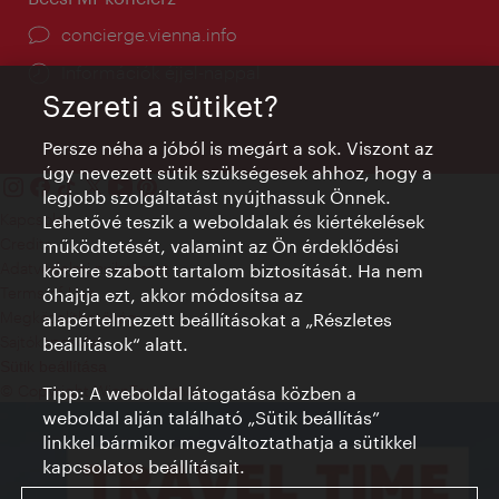
concierge.vienna.info
Információk éjjel-nappal
Szereti a sütiket?
Persze néha a jóból is megárt a sok. Viszont az
úgy nevezett sütik szükségesek ahhoz, hogy a
legjobb szolgáltatást nyújthassuk Önnek.
Kapcsolat
Lehetővé teszik a weboldalak és kiértékelések
Credits
működtetését, valamint az Ön érdeklődési
Adatvédelmi nyilatkozat
köreire szabott tartalom biztosítását. Ha nem
Terms of Use
óhajtja ezt, akkor módosítsa az
Megközelíthetőség
alapértelmezett beállításokat a „Részletes
Sajtókapcsolat
beállítások“ alatt.
Sütik beállítása
© Copyright WienTourismus
Tipp: A weboldal látogatása közben a
weboldal alján található „Sütik beállítás”
linkkel bármikor megváltoztathatja a sütikkel
kapcsolatos beállításait.