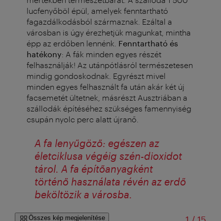
lucfenyőböl épül, amelyek fenntartható
fagazdálkodásból származnak. Ezáltal a
városban is úgy érezhetjük magunkat, mintha
épp az erdőben lennénk.
Fenntartható és
hatékony
: A fák minden egyes részét
felhasználják! Az utánpótlásról természetesen
mindig gondoskodnak. Egyrészt mivel
minden egyes felhasznált fa után akár két új
facsemetét ültetnek, másrészt Ausztriában a
szállodák építéséhez szükséges famennyiség
csupán nyolc perc alatt újranő.
A fa lenyűgöző: egészen az
életciklusa végéig szén-dioxidot
tárol. A fa építőanyagként
történő használata révén az erdő
beköltözik a városba.
/
Összes kép megjelenítése
1
/
15