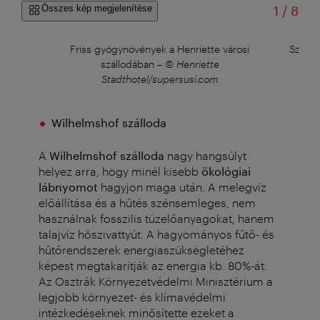
/
Összes kép megjelenítése
1
/
8
Friss gyógynövények a Henriette városi
Szoba 
szállodában
–
© Henriette
©
Stadthotel/supersusi.com
Wilhelmshof szálloda
A
Wilhelmshof szálloda
nagy hangsúlyt
helyez arra, hogy minél kisebb
ökológiai
lábnyomot
hagyjon maga után. A melegvíz
előállítása és a hűtés szénsemleges, nem
használnak fosszilis tüzelőanyagokat, hanem
talajvíz hőszivattyút. A hagyományos fűtő- és
hűtőrendszerek energiaszükségletéhez
képest megtakarítják az energia kb. 80%-át.
Az Osztrák Környezetvédelmi Minisztérium a
legjobb környezet- és klímavédelmi
intézkedéseknek minősítette ezeket a