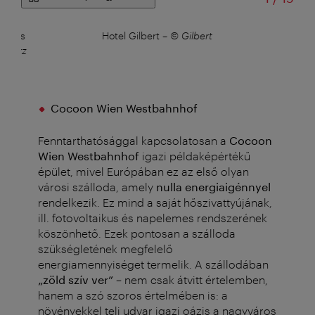
ban is
Hotel Gilbert
–
© Gilbert
a Herz
Cocoon Wien Westbahnhof
Fenntarthatósággal kapcsolatosan a
Cocoon
Wien Westbahnhof
igazi példaképértékű
épület, mivel Európában ez az első olyan
városi szálloda, amely
nulla energiaigénnyel
rendelkezik. Ez mind a saját hőszivattyújának,
ill. fotovoltaikus és napelemes rendszerének
köszönhető. Ezek pontosan a szálloda
szükségletének megfelelő
energiamennyiséget termelik.
A szállodában
„zöld szív ver”
– nem csak átvitt értelemben,
hanem a szó szoros értelmében is: a
növényekkel teli udvar igazi oázis a nagyváros