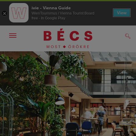
ivie - Vienna Guide
View
WienTourismus / Vienna Tourist Board
free - In Google Play
Navigáció
Kere
kijelzése
/
elrejtése
A
A
navigációhoz
tartalomhoz