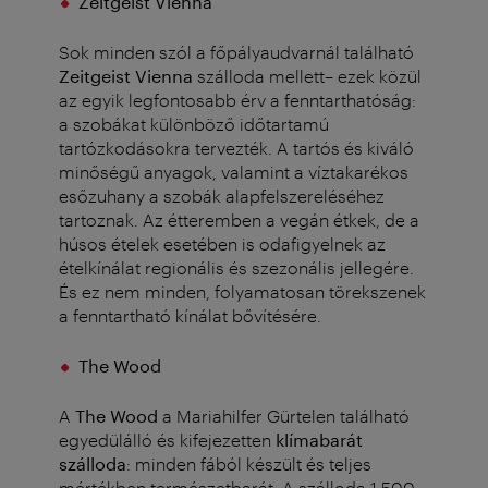
Zeitgeist Vienna
Sok minden szól a főpályaudvarnál található
Zeitgeist Vienna
szálloda mellett– ezek közül
az egyik legfontosabb érv a fenntarthatóság:
a szobákat különböző időtartamú
tartózkodásokra tervezték. A tartós és kiváló
minőségű anyagok, valamint a víztakarékos
esőzuhany a szobák alapfelszereléséhez
tartoznak. Az étteremben a vegán étkek, de a
húsos ételek esetében is odafigyelnek az
ételkínálat regionális és szezonális jellegére.
És ez nem minden, folyamatosan törekszenek
a fenntartható kínálat bővítésére.
The Wood
A
The Wood
a Mariahilfer Gürtelen található
egyedülálló és kifejezetten
klímabarát
szálloda
: minden fából készült és teljes
mértékben természetbarát. A szálloda 1 500