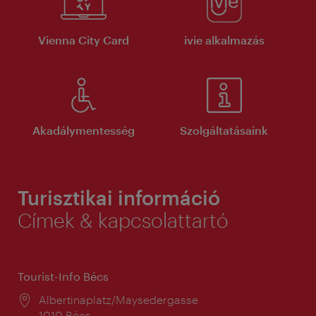
Vienna City Card
ivie alkalmazás
Akadálymentesség
Szolgáltatásaink
Turisztikai információ
Címek & kapcsolattartó
Tourist-Info Bécs
Helyszín:
Albertinaplatz/Maysedergasse
1010 Bécs