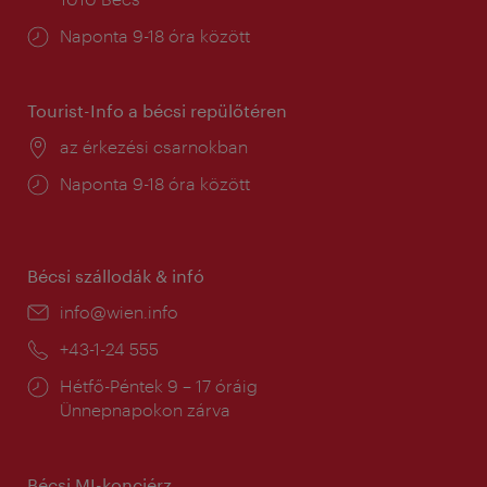
Nyitva
Naponta 9-18 óra között
tartás:
Tourist-Info a bécsi repülőtéren
Helyszín:
az érkezési csarnokban
Nyitva
Naponta 9-18 óra között
tartás:
Bécsi szállodák & infó
E-
info@wien.info
mail:
Telefon:
+43-1-24 555
Nyitva
Hétfő-Péntek 9 – 17 óráig
tartás:
Ünnepnapokon zárva
Bécsi MI-konciérz