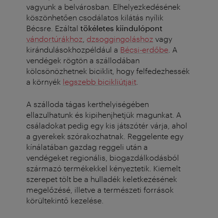
vagyunk a belvárosban. Elhelyezkedésének
köszönhetően csodálatos kilátás nyílik
Bécsre. Ezáltal
tökéletes kiindulópont
vándortúrákhoz
,
dzsoggingoláshoz
vagy
kirándulásokhozpéldául a
Bécsi-erdőbe
. A
vendégek rögtön a szállodában
kölcsönözhetnek biciklit, hogy felfedezhessék
a környék
legszebb bicikliútjait
.
A szálloda tágas kerthelyiségében
ellazulhatunk és kipihenjhetjük magunkat. A
csáladokat pedig egy kis játszótér várja, ahol
a gyerekek szórakozhatnak. Reggelente egy
kínálatában gazdag reggeli után a
vendégeket regionális, biogazdálkodásból
származó termékekkel kényeztetik. Kiemelt
szerepet tölt be a hulladék keletkezésének
megelőzésé, illetve a természeti források
körültekintő kezelése.