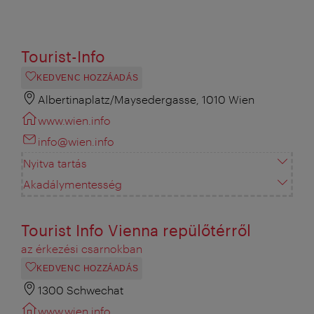
Tourist-Info
KEDVENC HOZZÁADÁS
Albertinaplatz/Maysedergasse, 1010 Wien
www.wien.info
info@wien.info
Nyitva tartás
Akadálymentesség
Tourist Info Vienna repülőtérről
az érkezési csarnokban
KEDVENC HOZZÁADÁS
1300 Schwechat
www.wien.info