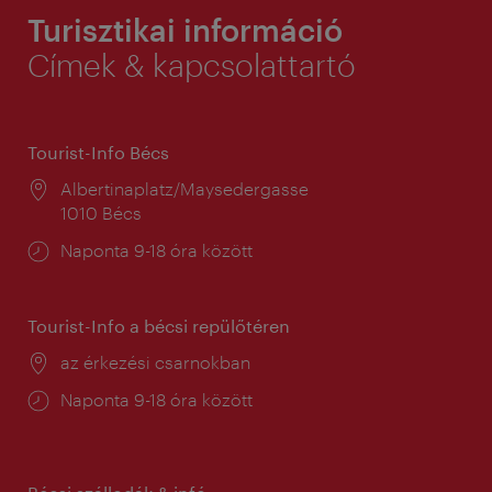
Turisztikai információ
Címek & kapcsolattartó
Tourist-Info Bécs
Helyszín:
Albertinaplatz/Maysedergasse
1010 Bécs
Nyitva
Naponta 9-18 óra között
tartás:
Tourist-Info a bécsi repülőtéren
Helyszín:
az érkezési csarnokban
Nyitva
Naponta 9-18 óra között
tartás: