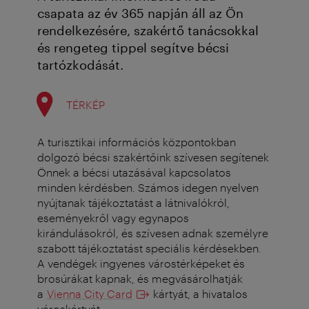
csapata az év 365 napján áll az Ön
rendelkezésére, szakértő tanácsokkal
és rengeteg tippel segítve bécsi
tartózkodását.
TÉRKÉP
A turisztikai információs központokban
dolgozó bécsi szakértőink szívesen segítenek
Önnek a bécsi utazásával kapcsolatos
minden kérdésben. Számos idegen nyelven
nyújtanak tájékoztatást a látnivalókról,
eseményekről vagy egynapos
kirándulásokról, és szívesen adnak személyre
szabott tájékoztatást speciális kérdésekben.
A vendégek ingyenes várostérképeket és
brosúrákat kapnak, és megvásárolhatják
a
Vienna City Card
kártyát, a hivatalos
városkártyát.