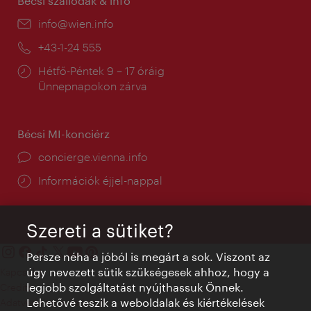
Bécsi szállodák & infó
E-
info@wien.info
mail:
Telefon:
+43-1-24 555
Nyitva
Hétfő-Péntek 9 – 17 óráig
tartás:
Ünnepnapokon zárva
Bécsi MI-konciérz
concierge.vienna.info
Információk éjjel-nappal
Szereti a sütiket?
Persze néha a jóból is megárt a sok. Viszont az
úgy nevezett sütik szükségesek ahhoz, hogy a
Kapcsolat
legjobb szolgáltatást nyújthassuk Önnek.
Credits
Lehetővé teszik a weboldalak és kiértékelések
Adatvédelmi nyilatkozat