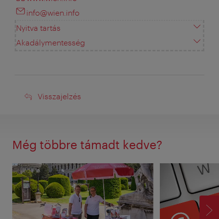
info@wien.info
Nyitva tartás
Akadálymentesség
Visszajelzés
Visszajelzés
Még többre támadt kedve?
TO