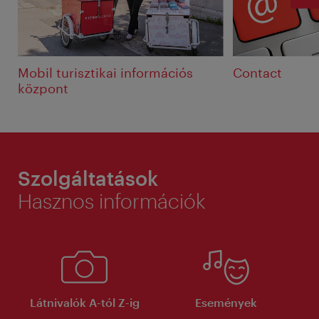
Mobil turisztikai információs
Contact
központ
Szolgáltatások
Hasznos információk
Látnivalók A-tól Z-ig
Események