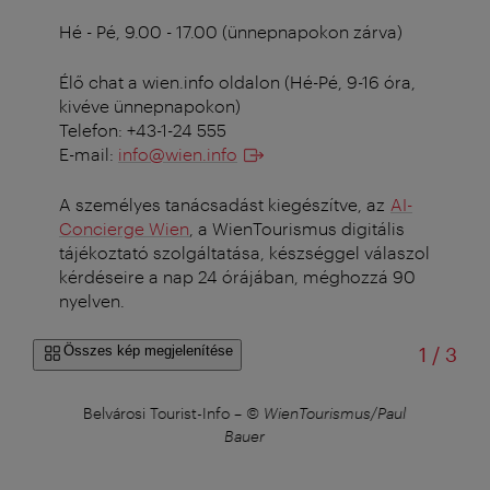
Hé - Pé, 9.00 - 17.00 (ünnepnapokon zárva)
Élő chat a wien.info oldalon (Hé-Pé, 9-16 óra,
kivéve ünnepnapokon)
Telefon: +43-1-24 555
E-mail:
info@wien.info
A személyes tanácsadást kiegészítve, az
AI-
Concierge Wien
, a WienTourismus digitális
tájékoztató szolgáltatása, készséggel válaszol
kérdéseire a nap 24 órájában, méghozzá 90
nyelven.
/
Összes kép megjelenítése
1
/
3
©
Belvárosi Tourist-Info
–
© WienTourismus/Paul
Bauer