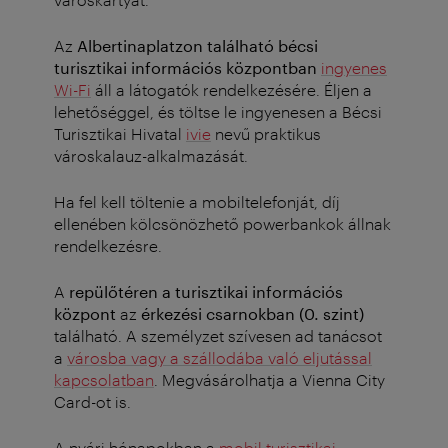
Az
Albertinaplatzon található bécsi
turisztikai információs központban
ingyenes
Wi-Fi
áll a látogatók rendelkezésére.
Éljen a
lehetőséggel, és töltse le ingyenesen a Bécsi
Turisztikai Hivatal
ivie
nevű praktikus
városkalauz-alkalmazását.
Ha fel kell töltenie a mobiltelefonját, díj
ellenében kölcsönözhető powerbankok állnak
rendelkezésre.
A
repülőtéren a turisztikai információs
központ
az
érkezési csarnokban (0. szint)
található. A személyzet szívesen ad tanácsot
a
városba vagy a szállodába való eljutással
kapcsolatban
.
Megvásárolhatja a Vienna City
Card-ot is.
A nyári hónapokban a
mobil turisztikai