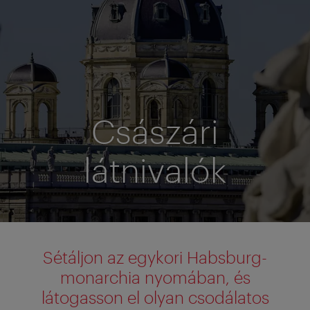
Császári
látnivalók
Sétáljon az egykori Habsburg-
monarchia nyomában, és
látogasson el olyan csodálatos