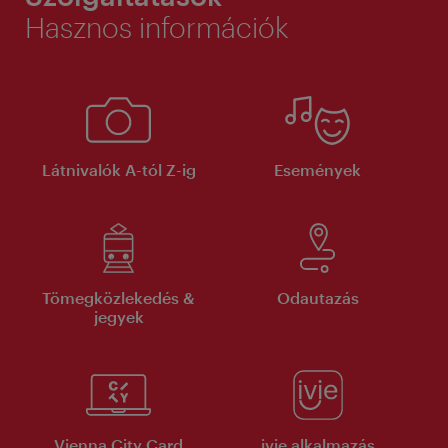
Hasznos információk
Látnivalók A-tól Z-ig
Események
Tömegközlekedés &
Odautazás
jegyek
Vienna City Card
ivie alkalmazás