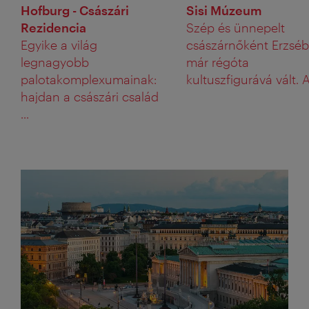
Hofburg - Császári
Sisi Múzeum
Rezidencia
Szép és ünnepelt
Egyike a világ
császárnőként Erzséb
legnagyobb
már régóta
palotakomplexumainak:
kultuszfigurává vált. A 
hajdan a császári család
...