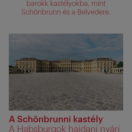
barokk kastélyokba, mint
Schönbrunn és a Belvedere.
A Schönbrunni kastély
A Habsburgok hajdani nyári