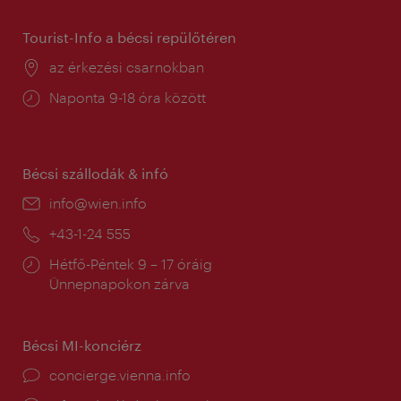
Tourist-Info a bécsi repülőtéren
Helyszín:
az érkezési csarnokban
Nyitva
Naponta 9-18 óra között
tartás:
Bécsi szállodák & infó
E-
info@wien.info
mail:
Telefon:
+43-1-24 555
Nyitva
Hétfő-Péntek 9 – 17 óráig
tartás:
Ünnepnapokon zárva
Bécsi MI-konciérz
concierge.vienna.info