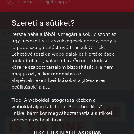
Információk éjjel-nappal
Szereti a sütiket?
Persze néha a jóból is megárt a sok. Viszont az
úgy nevezett sütik szükségesek ahhoz, hogy a
Kapcsolat
legjobb szolgáltatást nyújthassuk Önnek.
Credits
Lehetővé teszik a weboldalak és kiértékelések
Adatvédelmi nyilatkozat
működtetését, valamint az Ön érdeklődési
Terms of Use
köreire szabott tartalom biztosítását. Ha nem
Megközelíthetőség
óhajtja ezt, akkor módosítsa az
Sajtókapcsolat
alapértelmezett beállításokat a „Részletes
Sütik beállítása
beállítások“ alatt.
© Copyright WienTourismus
Tipp: A weboldal látogatása közben a
weboldal alján található „Sütik beállítás”
linkkel bármikor megváltoztathatja a sütikkel
kapcsolatos beállításait.
RESZLETES BEÁLLÍTÁSOKBAN