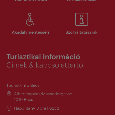
Akadálymentesség
Szolgáltatásaink
Turisztikai információ
Címek & kapcsolattartó
Tourist-Info Bécs
Helyszín:
Albertinaplatz/Maysedergasse
1010 Bécs
Nyitva
Naponta 9-18 óra között
tartás: