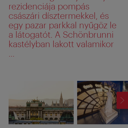
rezidenciája pompás
császári dísztermekkel, és
egy pazar parkkal nyűgöz le
a látogatót. A Schönbrunni
kastélyban lakott valamikor
...
TO