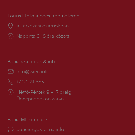
tartás:
Tourist-Info a bécsi repülőtéren
Helyszín:
az érkezési csarnokban
Nyitva
Naponta 9-18 óra között
tartás:
Bécsi szállodák & infó
E-
info@wien.info
mail:
Telefon:
+43-1-24 555
Nyitva
Hétfő-Péntek 9 – 17 óráig
tartás:
Ünnepnapokon zárva
Bécsi MI-konciérz
concierge.vienna.info