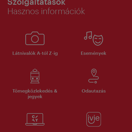
Szolgáltatások
Hasznos információk
Látnivalók A-tól Z-ig
Események
Tömegközlekedés &
Odautazás
jegyek