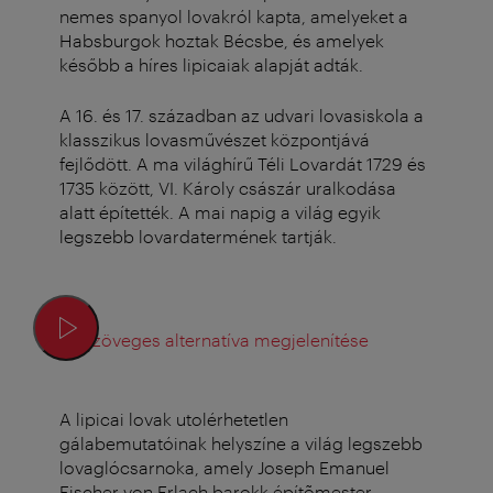
nemes spanyol lovakról kapta, amelyeket a
Habsburgok hoztak Bécsbe, és amelyek
később a híres lipicaiak alapját adták.
A 16. és 17. században az udvari lovasiskola a
klasszikus lovasművészet központjává
fejlődött. A ma világhírű Téli Lovardát 1729 és
1735 között, VI. Károly császár uralkodása
alatt építették. A mai napig a világ egyik
legszebb lovardatermének tartják.
Szöveges alternatíva megjelenítése
A lipicai lovak utolérhetetlen
gálabemutatóinak helyszíne a világ legszebb
lovaglócsarnoka, amely Joseph Emanuel
Fischer von Erlach barokk építõmester