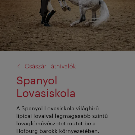
vissza
Császári látnivalók
a:
Spanyol
Lovasiskola
A Spanyol Lovasiskola világhírű
lipicai lovaival legmagasabb szintű
lovaglóművészetet mutat be a
Hofburg barokk környezetében.