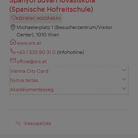
(Spanische Hofreitschule)
KEDVENC HOZZÁADÁS
Michaelerplatz 1 (Besucherzentrum/Visitor
Center), 1010 Wien
www.srs.at
+43 1 533 90 31 0
(Infohotline)
office@srs.at
Vienna City Card
Nyitva tartás
Akadálymentesség
Visszajelzés
Visszajelzés