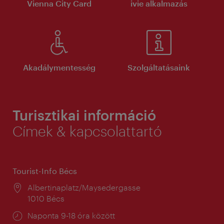
Vienna City Card
ivie alkalmazás
Akadálymentesség
Szolgáltatásaink
Turisztikai információ
Címek & kapcsolattartó
Tourist-Info Bécs
Helyszín:
Albertinaplatz/Maysedergasse
1010 Bécs
Nyitva
Naponta 9-18 óra között