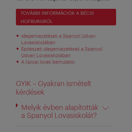
TOVÁBBI INFORMÁCIÓK A BÉCSI
HOFBURGRÓL
Idegenvezetések a Spanyol Udvari
Lovasiskolában
Épitészeti idegenvezetések a Spanyol
Udvari Lovasiskolában
A lipicai lovak bemutatói
GYIK – Gyakran ismételt
kérdések
Melyik évben alapították
a Spanyol Lovasiskolát?