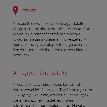
TÉRKÉP
A bécsi Spanyol Lovasiskola egyedülálló a
világon abban, ahogy megőrizték és továbbra
is ápolják a reneszánsztól napjainkig a
lovaglás magasiskolájának művészetét.
A
lipicaiak mozgásának pontossága a zenével
összhangban felejthetetlen élményt kínál a
nézőknek.
A hagyomány kötelez
A Spanyol Lovasiskola Bécs legrégebbi
intézményei közé tartozik. Története egészen
1565-ig nyúlik vissza, amikor a Habsburgok
idején először említettek egy lovas
létesítményt a mai Josefsplatzon. Nevét a