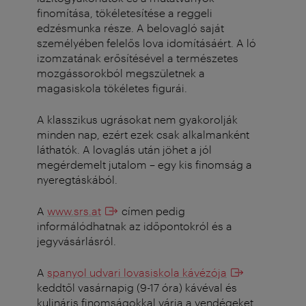
finomítása, tökéletesítése a reggeli
edzésmunka része. A belovagló saját
személyében felelős lova idomításáért. A ló
izomzatának erősítésével a természetes
mozgássorokból megszületnek a
magasiskola tökéletes figurái.
A klasszikus ugrásokat nem gyakorolják
minden nap, ezért ezek csak alkalmanként
láthatók. A lovaglás után jöhet a jól
megérdemelt jutalom – egy kis finomság a
nyeregtáskából.
A
www.srs.at
címen pedig
informálódhatnak az időpontokról és a
jegyvásárlásról.
A
spanyol udvari lovasiskola kávézója
keddtől vasárnapig (9-17 óra) kávéval és
kulináris finomságokkal várja a vendégeket.