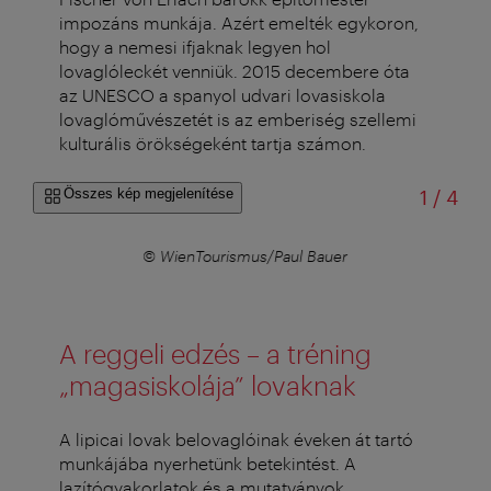
impozáns munkája. Azért emelték egykoron,
hogy a nemesi ifjaknak legyen hol
lovaglóleckét venniük. 2015 decembere óta
az UNESCO a spanyol udvari lovasiskola
lovaglóművészetét is az emberiség szellemi
kulturális örökségeként tartja számon.
/
Összes kép megjelenítése
1
/
4
© WienTourismus/Paul Bauer
A reggeli edzés – a tréning
„magasiskolája” lovaknak
A lipicai lovak belovaglóinak éveken át tartó
munkájába nyerhetünk betekintést. A
lazítógyakorlatok és a mutatványok