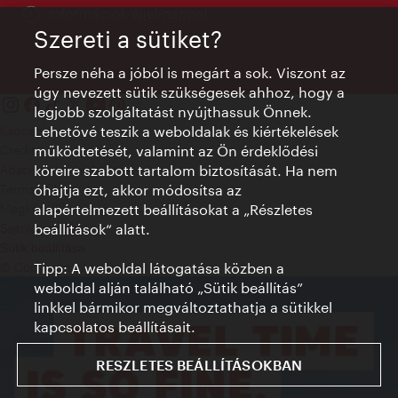
Információk éjjel-nappal
Szereti a sütiket?
Persze néha a jóból is megárt a sok. Viszont az
úgy nevezett sütik szükségesek ahhoz, hogy a
legjobb szolgáltatást nyújthassuk Önnek.
Kapcsolat
Lehetővé teszik a weboldalak és kiértékelések
Credits
működtetését, valamint az Ön érdeklődési
Adatvédelmi nyilatkozat
köreire szabott tartalom biztosítását. Ha nem
Terms of Use
óhajtja ezt, akkor módosítsa az
Megközelíthetőség
alapértelmezett beállításokat a „Részletes
Sajtókapcsolat
beállítások“ alatt.
Sütik beállítása
© Copyright WienTourismus
Tipp: A weboldal látogatása közben a
weboldal alján található „Sütik beállítás”
linkkel bármikor megváltoztathatja a sütikkel
kapcsolatos beállításait.
RESZLETES BEÁLLÍTÁSOKBAN