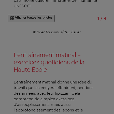
patrimoine culturel immatériel de l'humanité
UNESCO.
sur
Afficher toutes les photos
1
/
4
© WienTourismus/Paul Bauer
L'entraînement matinal –
exercices quotidiens de la
Haute École
L'entraînement matinal donne une idée du
travail que les écuyers effectuent, pendant
des années, avec leur lipizzan. Cela
comprend de simples exercices
d'assouplissement, mais aussi
l'approfondissement des leçons et le