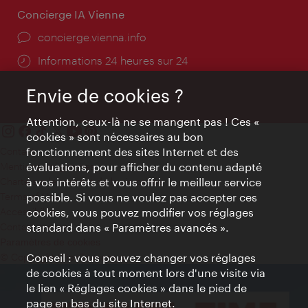
Concierge IA Vienne
Ort:
concierge.vienna.info
Öffnungszeiten:
Informations 24 heures sur 24
Envie de cookies ?
Attention, ceux-là ne se mangent pas ! Ces «
cookies » sont nécessaires au bon
Contact
fonctionnement des sites Internet et des
Mentions obligatoires
évaluations, pour afficher du contenu adapté
Charte sur le respect de la vie privée
à vos intérêts et vous offrir le meilleur service
Terms of Use
possible. Si vous ne voulez pas accepter ces
Accessibilité
cookies, vous pouvez modifier vos réglages
Contact presse
standard dans « Paramètres avancés ».
Paramètres de cookies
© Copyright WienTourismus
Conseil : vous pouvez changer vos réglages
de cookies à tout moment lors d'une visite via
le lien « Réglages cookies » dans le pied de
page en bas du site Internet.