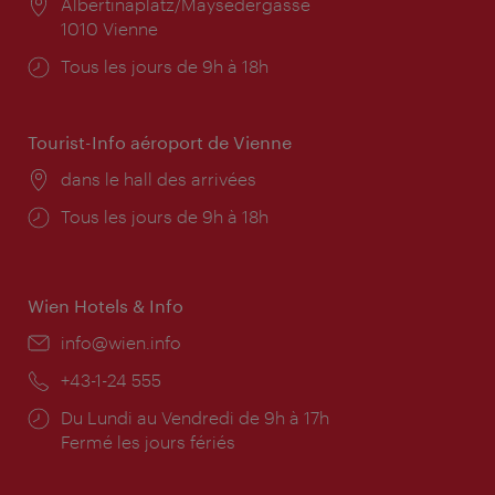
Lieu:
Albertinaplatz/Maysedergasse
1010 Vienne
Horaires
Tous les jours de 9h à 18h
d'ouverture:
Tourist-Info aéroport de Vienne
Lieu:
dans le hall des arrivées
Horaires
Tous les jours de 9h à 18h
d'ouverture:
Wien Hotels & Info
E-
info@wien.info
mail:
Téléphone:
+43-1-24 555
Horaires
Du Lundi au Vendredi de 9h à 17h
d'ouverture:
Fermé les jours fériés