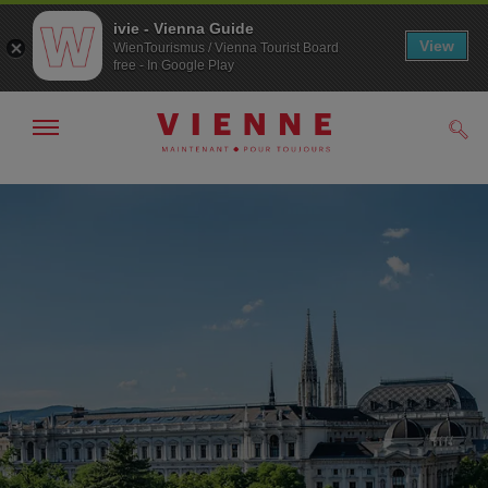
ivie - Vienna Guide
View
WienTourismus / Vienna Tourist Board
free - In Google Play
Afficher
Rech
/
masquer
la
Navigation
Contenu
navigation