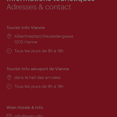
Adresses & contact
Tourist-Info Vienne
Lieu:
Albertinaplatz/Maysedergasse
1010 Vienne
Horaires
Tous les jours de 9h à 18h
d'ouverture:
Tourist-Info aéroport de Vienne
Lieu:
dans le hall des arrivées
Horaires
Tous les jours de 9h à 18h
d'ouverture:
Wien Hotels & Info
E-
info@wien.info