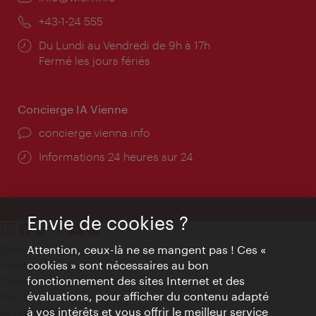
mail:
Téléphone:
+43-1-24 555
Horaires
Du Lundi au Vendredi de 9h à 17h
d'ouverture:
Fermé les jours fériés
Concierge IA Vienne
Ort:
concierge.vienna.info
Öffnungszeiten:
Informations 24 heures sur 24
Envie de cookies ?
Attention, ceux-là ne se mangent pas ! Ces «
Contact
cookies » sont nécessaires au bon
Mentions obligatoires
fonctionnement des sites Internet et des
Charte sur le respect de la vie privée
évaluations, pour afficher du contenu adapté
Terms of Use
à vos intérêts et vous offrir le meilleur service
Accessibilité