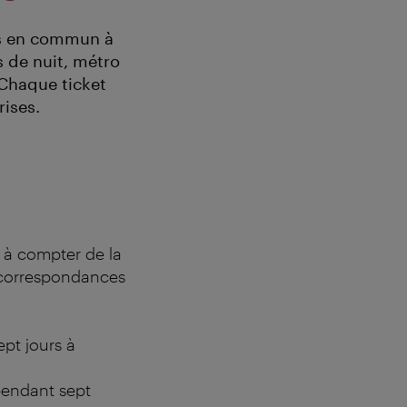
ts en commun à
s de nuit, métro
 Chaque ticket
rises.
s à compter de la
e correspondances
ept jours à
 pendant sept