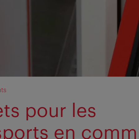
ts
ets pour les
sports en com