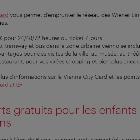
Card
vous permet d’emprunter le réseau des Wiener Lini
ues.
 € pour 24/48/72 heures ou ticket 7 jours
o, tramway et bus dans la zone urbaine viennoise incl
antages pour des visites de la ville, au musée, au thé
estaurant, pour vos virées shopping et bien plus encor
lus d’informations sur la Vienna City Card et les point
ard.at
.
ts gratuits pour les enfants 
ons
squ’à l’âge de 6 ans voyagent gratuitement (plus préci