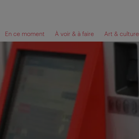
Navigation
Contenu
Que
En ce moment
À voir & à faire
Art & culture
cherchez-
vous?