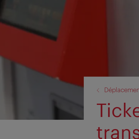
retour
Déplacemen
à:
Tick
tran