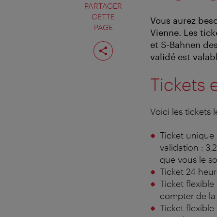
PARTAGER
CETTE
Vous aurez beso
PAGE
Vienne. Les tic
Partager
et S-Bahnen des
cette
validé est vala
page
Tickets e
Voici les tickets 
Ticket unique 
validation : 3
que vous le so
Ticket 24 heur
Ticket flexible
compter de la 
Ticket flexibl