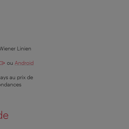
Wiener Linien
ou
Android
ays au prix de
pondances
de