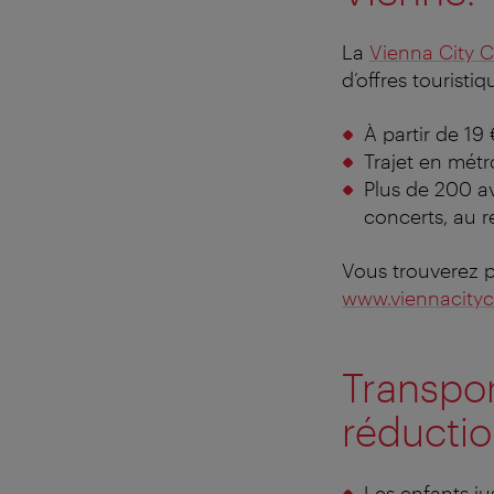
La
Vienna City 
d’offres touristiq
À partir de 19
Trajet en métr
Plus de 200 av
concerts, au r
Vous trouverez p
www.viennacityc
Transpor
réducti
Les enfants ju