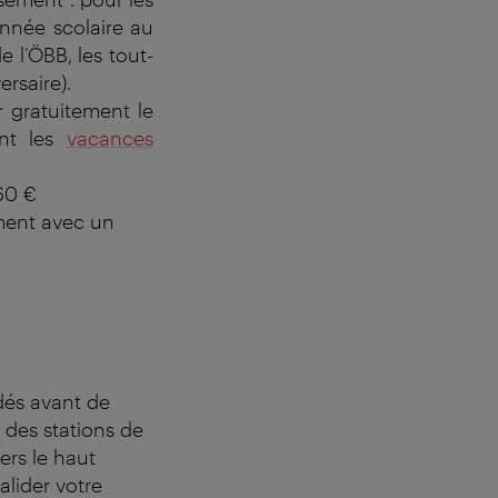
’année scolaire au
e l’ÖBB, les tout-
rsaire).
 gratuitement le
ant les
vacances
,60 €
ement avec un
idés avant de
 des stations de
ers le haut
alider votre