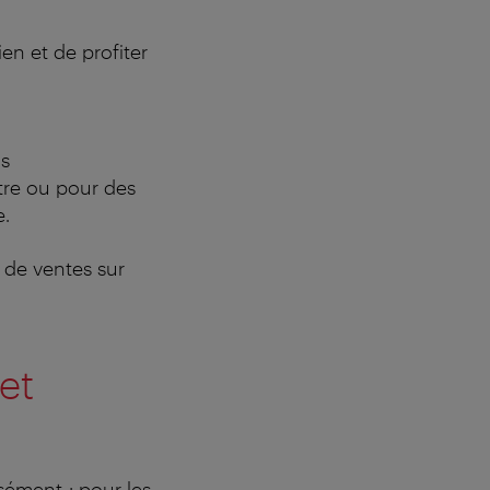
en et de profiter
us
âtre ou pour des
e.
s de ventes sur
et
sément : pour les