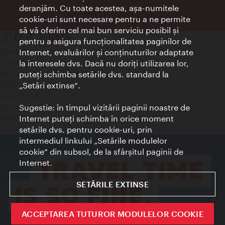
deranjăm. Cu toate acestea, aşa-numitele
cookie-uri sunt necesare pentru a ne permite
să vă oferim cel mai bun serviciu posibil şi
pentru a asigura funcţionalitatea paginilor de
Contact
Internet, evaluărilor şi conţinuturilor adaptate
Credits
la interesele dvs. Dacă nu doriţi utilizarea lor,
Declaraţie privind protecţia datelor
puteţi schimba setările dvs. standard la
Terms of Use
„Setări extinse“.
Accesibilitate
Contact presa
Sugestie: în timpul vizitării paginii noastre de
Internet puteţi schimba în orice moment
Setări module cookie
© Copyright Wien Tourismus
setările dvs. pentru cookie-uri, prin
intermediul linkului „Setările modulelor
cookie“ din subsol, de la sfârşitul paginii de
Internet.
SETĂRILE EXTINSE
ACCEPTAREA TUTUROR MODULELOR COOKIE