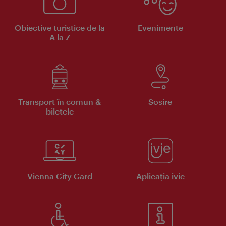
Obiective turistice de la
Evenimente
A la Z
Transport în comun &
Sosire
biletele
Vienna City Card
Aplicaţia ivie