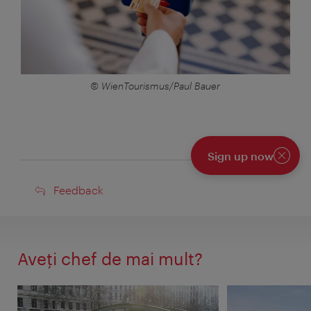
© WienTourismus/Paul Bauer
Sign up now
Închide
Feedback
Feedback
Aveţi chef de mai mult?