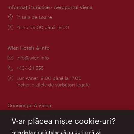
Informaţii turistice - Aeroportul Viena
Locul:
în sala de sosire
Program:
Zilnic 09:00 până 18:00
Wien Hotels & Info
E-
info@wien.info
mail:
Telefon:
+43-1-24 555
Program:
Luni-Vineri 9:00 până la 17:00
Închis în zilele de sărbători legale
Concierge IA Viena
concierge.vienna.info
V-ar plăcea nişte cookie-uri?
Informații non-stop
Este de la sine înţeles că nu dorim să vă