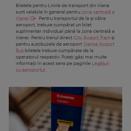
Biletele pentru Liniile de transport din Viena
sunt valabile în general pentru
zona centrală a
Vienei
. Pentru transportul de la și către
aeroport, trebuie cumpărat un bilet
suplimentar individual până la zona centrală a
Vienei.
Pentru trenul direct
City Airport Train
și
pentru autobuzele de aeroport
Vienna Airport
Bus
biletele trebuie cumpărate de la
operatorul respectiv
. Puteți găsi mai multe
informaţii în acest sens pe paginile
Legături
cu aeroportul
.