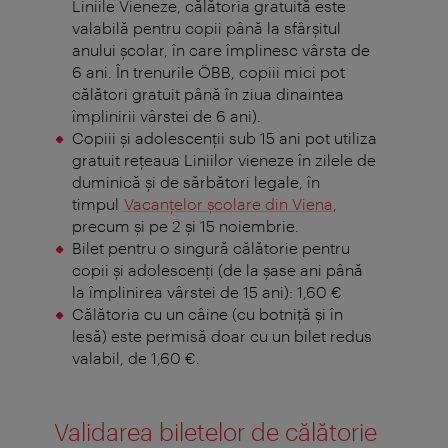
Liniile Vieneze, călătoria gratuită este
valabilă pentru copii până la sfârșitul
anului școlar, în care împlinesc vârsta de
6 ani. În trenurile ÖBB, copiii mici pot
călători gratuit până în ziua dinaintea
împlinirii vârstei de 6 ani).
Copiii și adolescenții sub 15 ani pot utiliza
gratuit rețeaua Liniilor vieneze în zilele de
duminică și de sărbători legale, în
timpul
Vacanțelor școlare din Viena
,
precum și pe 2 și 15 noiembrie.
Bilet pentru o singură călătorie pentru
copii și adolescenți (de la șase ani până
la împlinirea vârstei de 15 ani): 1,60 €
Călătoria cu un câine (cu botniță și în
lesă) este permisă doar cu un bilet redus
valabil, de 1,60 €.
Validarea biletelor de călătorie