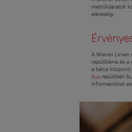
metrókijáratok k
eléréséig.
Érvényes
A Wiener Linien
repülőtérre és a 
a bécsi központi
Bus
repülőtéri b
információkat er