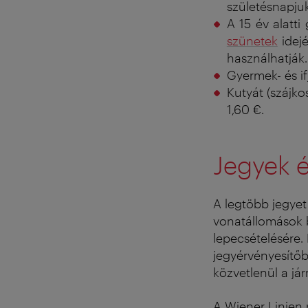
születésnapju
A 15 év alatt
szünetek
idej
használhatják.
Gyermek- és ifj
Kutyát (szájko
1,60 €.
Jegyek é
A legtöbb jegyet 
vonatállomások b
lepecsételésére. 
jegyérvényesítőb
közvetlenül a já
A Wiener Linien 