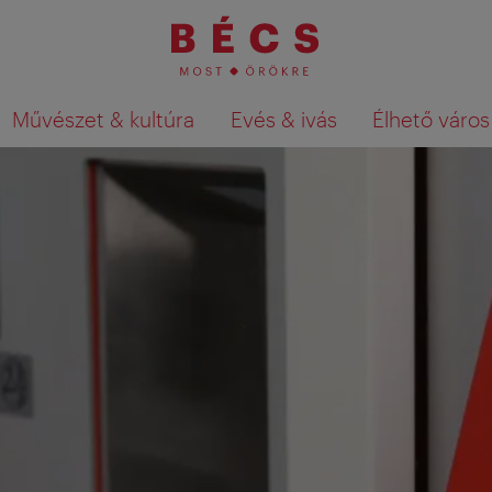
Művészet & kultúra
Evés & ivás
Élhető város
Keresési találatok megjelenítése a té