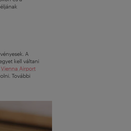
céljának
vényesek. A
gyet kell váltani
a
Vienna Airport
olni.
További