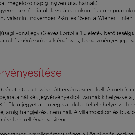
kat megelőző napig ingyen utazhatnak).
i gyermekek és fiatalok vasárnapokon és ünnepnapok
én, valamint november 2-án és 15-én a Wiener Linien 
úsági vonaljegy (6 éves kortól a 15. életév betöltéséig):
sárral és pórázon) csak érvényes, kedvezményes jeggyel
rvényesítése
(bérletet) az utazás előtt érvényesíteni kell. A metró- é
ejáratainál kék jegyérvényesítők vannak kihelyezve a 
Kérjük, a jegyet a szöveges oldallal felfelé helyezze be 
e, amíg hangjelzést nem hall. A villamosokon és busz
rműveken kell érvényesíteni.
rendszeres jegyellenőrzést végez a közlekedési eszköz