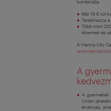
kombinálja.
Már 19 €-tól 
Tartalmazza a 
Több mint 200
éttermek és vá
A Vienna City Car
www.viennacityc
A gyerm
kedvez
A gyermekek a
Linien járata
érvényes, ame