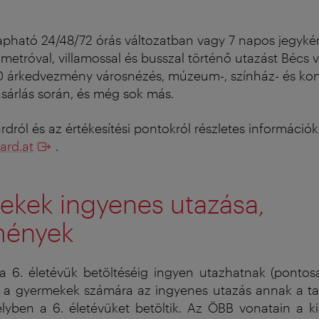
kapható 24/48/72 órás változatban vagy 7 napos jegyké
metróval, villamossal és busszal történő utazást Bécs v
 árkedvezmény városnézés, múzeum-, színház- és konc
sárlás során, és még sok más.
dról és az értékesítési pontokról részletes információk i
ard.at
.
ekek ingyenes utazása,
mények
 6. életévük betöltéséig ingyen utazhatnak (ponto
in a gyermekek számára az ingyenes utazás annak a t
lyben a 6. életévüket betöltik. Az ÖBB vonatain a k