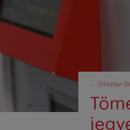
vissza
Útközben B
a:
Töme
jegy