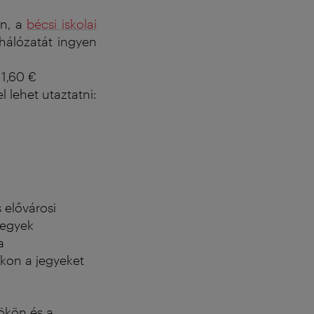
on, a
bécsi iskolai
hálózatát ingyen
 1,60 €
 lehet utaztatni:
s elővárosi
jegyek
a
okon a jegyeket
ökön és a