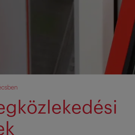
écsben
gközlekedési
ek