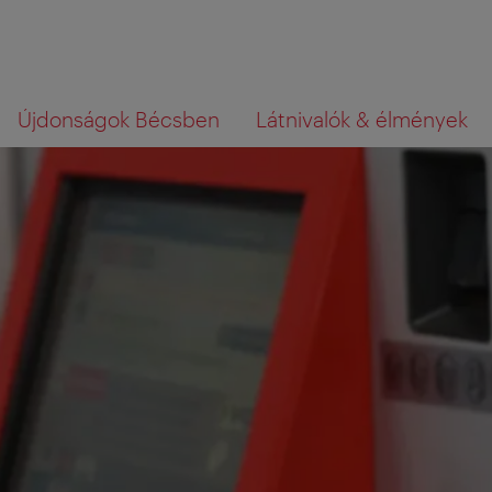
A
A
Mit
Újdonságok Bécsben
Látnivalók & élmények
navigációhoz
tartalomhoz
az,
amit
keres?