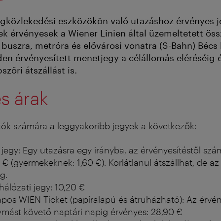
gközlekedési eszközökön való utazáshoz érvényes j
ek érvényesek a Wiener Linien által üzemeltetett öss
i buszra, metróra és elővárosi vonatra (S-Bahn) Bécs
en érvényesített menetjegy a célállomás eléréséig 
szöri átszállást is.
s árak
tók számára a leggyakoribb jegyek a következők:
 jegy: Egy utazásra egy irányba, az érvényesítéstől szá
 € (gyermekeknek: 1,60 €). Korlátlanul átszállhat, de a
g.
álózati jegy: 10,20 €
pos WIEN Ticket (papíralapú és átruházható): Az érvén
ymást követő naptári napig érvényes: 28,90 €