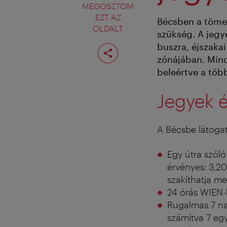
MEGOSZTOM
EZT AZ
Bécsben a töme
OLDALT
szükség. A jegy
Oldal
buszra, éjszaka
megosztása
zónájában. Mind
beleértve a több
Jegyek é
A Bécsbe látoga
Egy útra szóló
érvényes: 3,20
szakíthatja me
24 órás WIEN-h
Rugalmas 7 na
számítva 7 eg