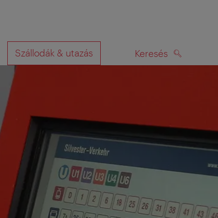
Szállodák & utazás
Keresés
KERESÉS
rképen