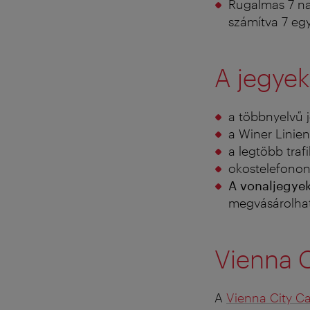
Rugalmas 7 nap
számítva 7 eg
A jegye
a többnyelvű 
a Winer Lini
a legtöbb traf
okostelefono
A vonaljegye
megvásárolha
Vienna C
A
Vienna City C