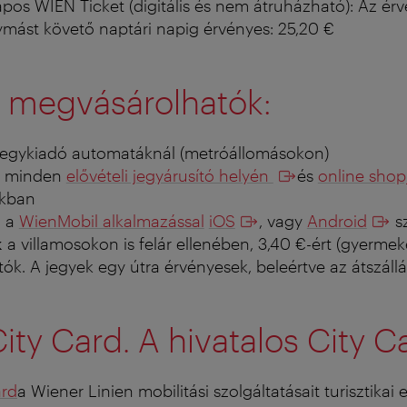
os WIEN Ticket (digitális és nem átruházható): Az érv
ymást követő naptári napig érvényes: 25,20 €
k megvásárolhatók:
jegykiadó automatáknál (metróállomásokon)
en minden
elővételi jegyárusító helyén
és
online sho
ikban
n a
WienMobil alkalmazással
iOS
, vagy
Android
s
k
a villamosokon is felár ellenében, 3,40 €-ért (gyermek
tók.
A jegyek egy útra érvényesek, beleértve az átszállá
ity Card. A hivatalos City C
ard
a Wiener Linien mobilitási szolgáltatásait turisztikai 