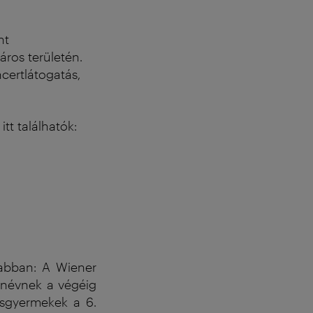
nt
áros területén.
ertlátogatás,
tt találhatók:
sabban: A Wiener
anévnek a végéig
isgyermekek a 6.