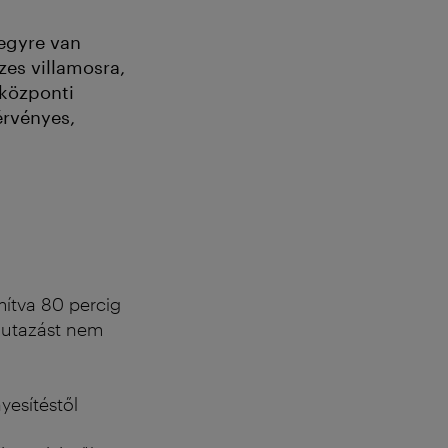
egyre van
zes villamosra,
 központi
érvényes,
mítva 80 percig
z utazást nem
yesítéstől