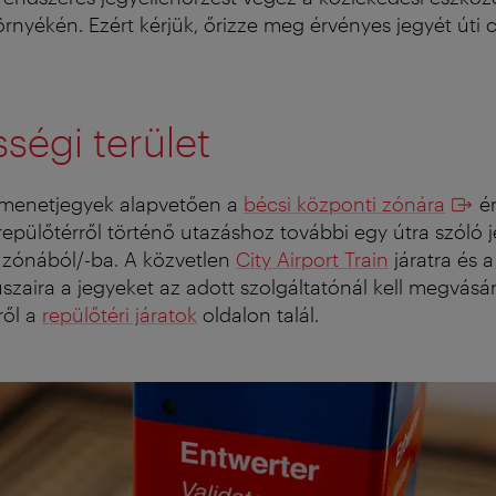
örnyékén. Ezért kérjük, őrizze meg érvényes jegyét úti 
ségi terület
 menetjegyek alapvetően a
bécsi központi zónára
ér
repülőtérről történő utazáshoz további egy útra szóló je
 zónából/-ba.
A közvetlen
City Airport Train
járatra és 
uszaira a jegyeket az adott szolgáltatónál kell megvásár
ről a
repülőtéri járatok
oldalon talál.