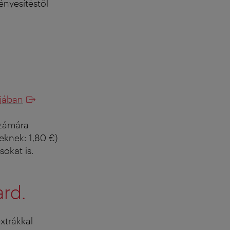
ényesítéstől
pjában
zámára
eknek: 1,80 €)
sokat is.
ard.
extrákkal